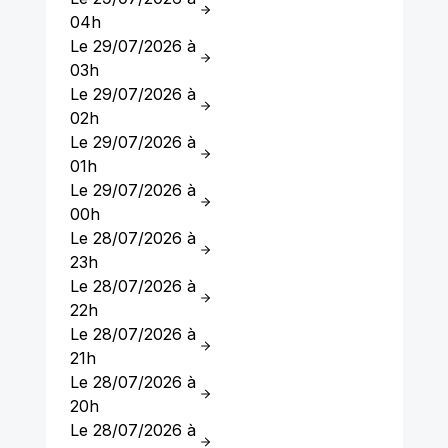
04h
Le 29/07/2026 à
03h
Le 29/07/2026 à
02h
Le 29/07/2026 à
01h
Le 29/07/2026 à
00h
Le 28/07/2026 à
23h
Le 28/07/2026 à
22h
Le 28/07/2026 à
21h
Le 28/07/2026 à
20h
Le 28/07/2026 à