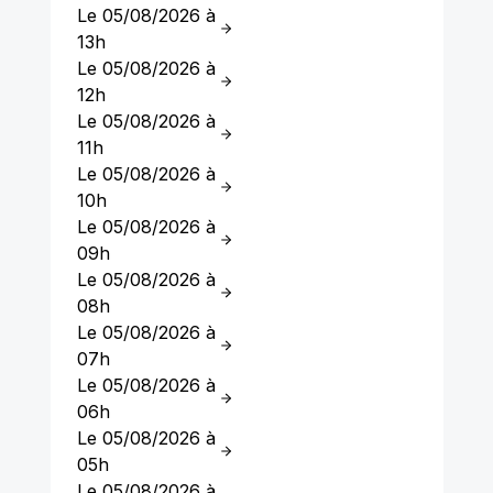
Le 05/08/2026 à
13h
Le 05/08/2026 à
12h
Le 05/08/2026 à
11h
Le 05/08/2026 à
10h
Le 05/08/2026 à
09h
Le 05/08/2026 à
08h
Le 05/08/2026 à
07h
Le 05/08/2026 à
06h
Le 05/08/2026 à
05h
Le 05/08/2026 à