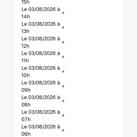
15h
Le 03/08/2026 à
14h
Le 03/08/2026 à
13h
Le 03/08/2026 à
12h
Le 03/08/2026 à
11h
Le 03/08/2026 à
10h
Le 03/08/2026 à
09h
Le 03/08/2026 à
08h
Le 03/08/2026 à
07h
Le 03/08/2026 à
06h