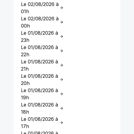
Le 02/08/2026 à
01h
Le 02/08/2026 à
00h
Le 01/08/2026 à
23h
Le 01/08/2026 à
22h
Le 01/08/2026 à
21h
Le 01/08/2026 à
20h
Le 01/08/2026 à
19h
Le 01/08/2026 à
18h
Le 01/08/2026 à
17h
Le 01/08/2026 à