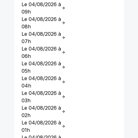
Le 04/08/2026 à
09h
Le 04/08/2026 à
08h
Le 04/08/2026 à
07h
Le 04/08/2026 à
06h
Le 04/08/2026 à
05h
Le 04/08/2026 à
04h
Le 04/08/2026 à
03h
Le 04/08/2026 à
02h
Le 04/08/2026 à
01h
Le 04/08/2026 à