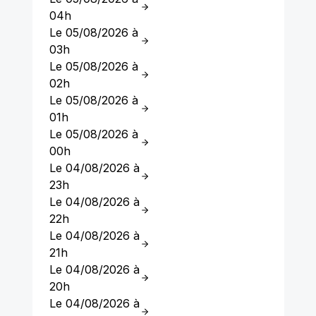
04h
Le 05/08/2026 à
03h
Le 05/08/2026 à
02h
Le 05/08/2026 à
01h
Le 05/08/2026 à
00h
Le 04/08/2026 à
23h
Le 04/08/2026 à
22h
Le 04/08/2026 à
21h
Le 04/08/2026 à
20h
Le 04/08/2026 à