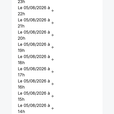
23h
Le 05/08/2026 à
22h
Le 05/08/2026 à
21h
Le 05/08/2026 à
20h
Le 05/08/2026 à
19h
Le 05/08/2026 à
18h
Le 05/08/2026 à
17h
Le 05/08/2026 à
16h
Le 05/08/2026 à
15h
Le 05/08/2026 à
14h