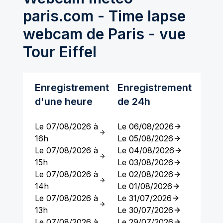
paris.com - Time lapse
webcam de Paris - vue
Tour Eiffel
Enregistrement
Enregistrement
d'une heure
de 24h
Le 07/08/2026 à
Le 06/08/2026
16h
Le 05/08/2026
Le 07/08/2026 à
Le 04/08/2026
15h
Le 03/08/2026
Le 07/08/2026 à
Le 02/08/2026
14h
Le 01/08/2026
Le 07/08/2026 à
Le 31/07/2026
13h
Le 30/07/2026
Le 07/08/2026 à
Le 29/07/2026