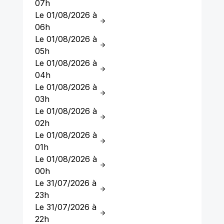
07h
Le 01/08/2026 à
06h
Le 01/08/2026 à
05h
Le 01/08/2026 à
04h
Le 01/08/2026 à
03h
Le 01/08/2026 à
02h
Le 01/08/2026 à
01h
Le 01/08/2026 à
00h
Le 31/07/2026 à
23h
Le 31/07/2026 à
22h