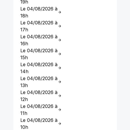
19h
Le 04/08/2026 à
18h
Le 04/08/2026 à
17h
Le 04/08/2026 à
16h
Le 04/08/2026 à
15h
Le 04/08/2026 à
14h
Le 04/08/2026 à
13h
Le 04/08/2026 à
12h
Le 04/08/2026 à
11h
Le 04/08/2026 à
10h