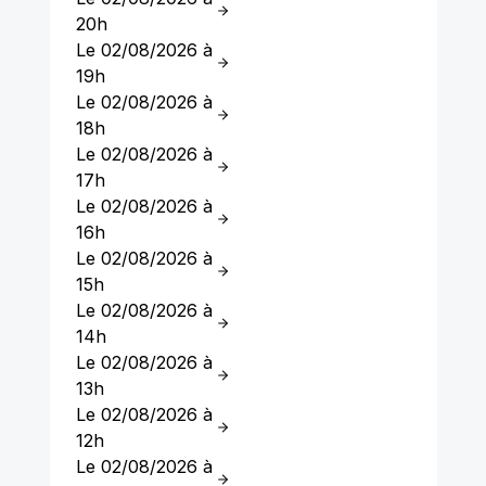
20h
Le 02/08/2026 à
19h
Le 02/08/2026 à
18h
Le 02/08/2026 à
17h
Le 02/08/2026 à
16h
Le 02/08/2026 à
15h
Le 02/08/2026 à
14h
Le 02/08/2026 à
13h
Le 02/08/2026 à
12h
Le 02/08/2026 à