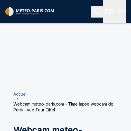
FR
Rechercher
Menu
Menu des
Accueil
Webcam meteo-paris.com - Time lapse webcam de
Paris - vue Tour Eiffel
Webcam meteo-