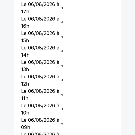
Le 06/08/2026 à
17h
Le 06/08/2026 à
16h
Le 06/08/2026 à
15h
Le 06/08/2026 à
14h
Le 06/08/2026 à
13h
Le 06/08/2026 à
12h
Le 06/08/2026 à
11h
Le 06/08/2026 à
10h
Le 06/08/2026 à
09h
Le 06/08/2026 à