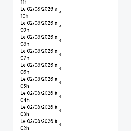
11h
Le 02/08/2026 à
10h
Le 02/08/2026 à
09h
Le 02/08/2026 à
08h
Le 02/08/2026 à
07h
Le 02/08/2026 à
06h
Le 02/08/2026 à
05h
Le 02/08/2026 à
04h
Le 02/08/2026 à
03h
Le 02/08/2026 à
02h