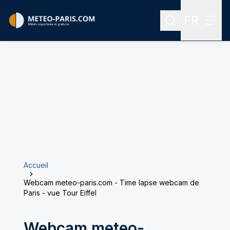
FR
Rechercher
Menu
Menu des
Accueil
Webcam meteo-paris.com - Time lapse webcam de
Paris - vue Tour Eiffel
Webcam meteo-