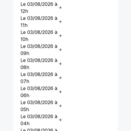
Le 03/08/2026 à
12h
Le 03/08/2026 à
11h
Le 03/08/2026 à
10h
Le 03/08/2026 à
09h
Le 03/08/2026 à
08h
Le 03/08/2026 à
07h
Le 03/08/2026 à
06h
Le 03/08/2026 à
05h
Le 03/08/2026 à
04h
Le 03/08/2026 à