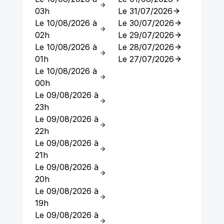
03h
Le 31/07/2026
Le 10/08/2026 à
Le 30/07/2026
02h
Le 29/07/2026
Le 10/08/2026 à
Le 28/07/2026
01h
Le 27/07/2026
Le 10/08/2026 à
00h
Le 09/08/2026 à
23h
Le 09/08/2026 à
22h
Le 09/08/2026 à
21h
Le 09/08/2026 à
20h
Le 09/08/2026 à
19h
Le 09/08/2026 à