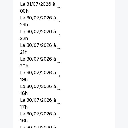
Le 31/07/2026 à
00h
Le 30/07/2026 à
23h
Le 30/07/2026 à
22h
Le 30/07/2026 à
21h
Le 30/07/2026 à
20h
Le 30/07/2026 à
19h
Le 30/07/2026 à
18h
Le 30/07/2026 à
17h
Le 30/07/2026 à
16h
Le 30/07/2026 à