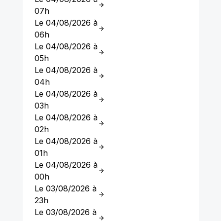
07h
Le 04/08/2026 à
06h
Le 04/08/2026 à
05h
Le 04/08/2026 à
04h
Le 04/08/2026 à
03h
Le 04/08/2026 à
02h
Le 04/08/2026 à
01h
Le 04/08/2026 à
00h
Le 03/08/2026 à
23h
Le 03/08/2026 à