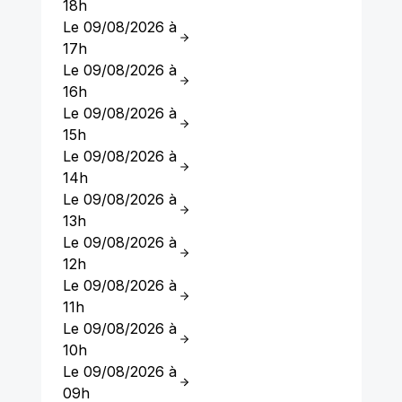
18h
Le 09/08/2026 à
17h
Le 09/08/2026 à
16h
Le 09/08/2026 à
15h
Le 09/08/2026 à
14h
Le 09/08/2026 à
13h
Le 09/08/2026 à
12h
Le 09/08/2026 à
11h
Le 09/08/2026 à
10h
Le 09/08/2026 à
09h