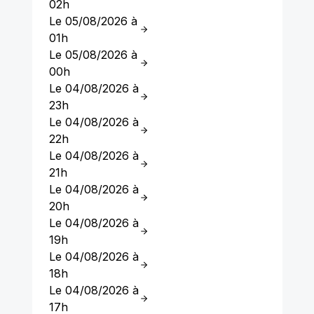
02h
Le 05/08/2026 à
01h
Le 05/08/2026 à
00h
Le 04/08/2026 à
23h
Le 04/08/2026 à
22h
Le 04/08/2026 à
21h
Le 04/08/2026 à
20h
Le 04/08/2026 à
19h
Le 04/08/2026 à
18h
Le 04/08/2026 à
17h