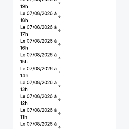
19h
Le 07/08/2026 à
18h
Le 07/08/2026 à
17h
Le 07/08/2026 à
16h
Le 07/08/2026 à
15h
Le 07/08/2026 à
14h
Le 07/08/2026 à
13h
Le 07/08/2026 à
12h
Le 07/08/2026 à
11h
Le 07/08/2026 à