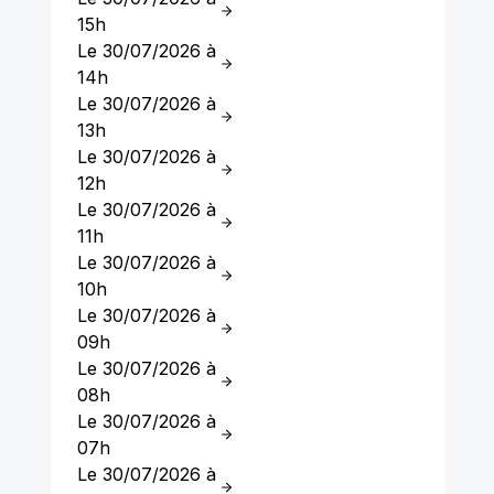
15h
Le 30/07/2026 à
14h
Le 30/07/2026 à
13h
Le 30/07/2026 à
12h
Le 30/07/2026 à
11h
Le 30/07/2026 à
10h
Le 30/07/2026 à
09h
Le 30/07/2026 à
08h
Le 30/07/2026 à
07h
Le 30/07/2026 à