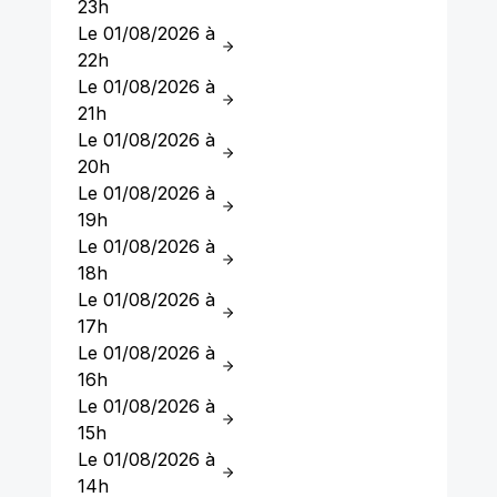
23h
Le 01/08/2026 à
22h
Le 01/08/2026 à
21h
Le 01/08/2026 à
20h
Le 01/08/2026 à
19h
Le 01/08/2026 à
18h
Le 01/08/2026 à
17h
Le 01/08/2026 à
16h
Le 01/08/2026 à
15h
Le 01/08/2026 à
14h