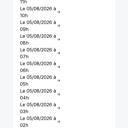
11h
Le 05/08/2026 à
10h
Le 05/08/2026 à
09h
Le 05/08/2026 à
08h
Le 05/08/2026 à
07h
Le 05/08/2026 à
06h
Le 05/08/2026 à
05h
Le 05/08/2026 à
04h
Le 05/08/2026 à
03h
Le 05/08/2026 à
02h