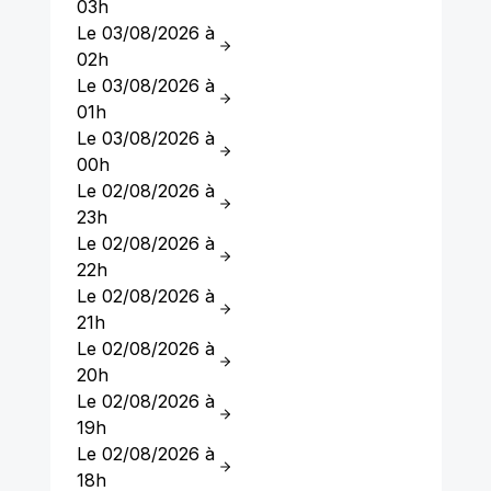
03h
Le 03/08/2026 à
02h
Le 03/08/2026 à
01h
Le 03/08/2026 à
00h
Le 02/08/2026 à
23h
Le 02/08/2026 à
22h
Le 02/08/2026 à
21h
Le 02/08/2026 à
20h
Le 02/08/2026 à
19h
Le 02/08/2026 à
18h