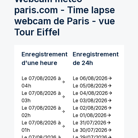
paris.com - Time lapse
webcam de Paris - vue
Tour Eiffel
Enregistrement
Enregistrement
d'une heure
de 24h
Le 07/08/2026 à
Le 06/08/2026
04h
Le 05/08/2026
Le 07/08/2026 à
Le 04/08/2026
03h
Le 03/08/2026
Le 07/08/2026 à
Le 02/08/2026
02h
Le 01/08/2026
Le 07/08/2026 à
Le 31/07/2026
01h
Le 30/07/2026
Le 07/08/2026 à
Le 29/07/2026