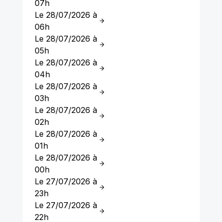
07h
Le 28/07/2026 à
06h
Le 28/07/2026 à
05h
Le 28/07/2026 à
04h
Le 28/07/2026 à
03h
Le 28/07/2026 à
02h
Le 28/07/2026 à
01h
Le 28/07/2026 à
00h
Le 27/07/2026 à
23h
Le 27/07/2026 à
22h