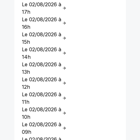
Le 02/08/2026 à
17h
Le 02/08/2026 à
16h
Le 02/08/2026 à
15h
Le 02/08/2026 à
14h
Le 02/08/2026 à
13h
Le 02/08/2026 à
12h
Le 02/08/2026 à
11h
Le 02/08/2026 à
10h
Le 02/08/2026 à
09h
Le 02/08/2026 à