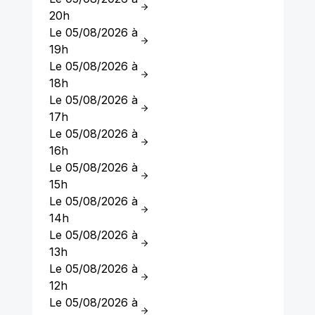
20h
Le 05/08/2026 à
19h
Le 05/08/2026 à
18h
Le 05/08/2026 à
17h
Le 05/08/2026 à
16h
Le 05/08/2026 à
15h
Le 05/08/2026 à
14h
Le 05/08/2026 à
13h
Le 05/08/2026 à
12h
Le 05/08/2026 à