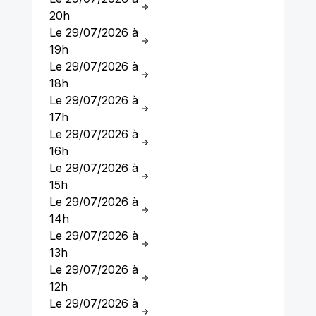
20h
Le 29/07/2026 à
19h
Le 29/07/2026 à
18h
Le 29/07/2026 à
17h
Le 29/07/2026 à
16h
Le 29/07/2026 à
15h
Le 29/07/2026 à
14h
Le 29/07/2026 à
13h
Le 29/07/2026 à
12h
Le 29/07/2026 à