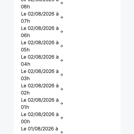
08h
Le 02/08/2026 à
07h
Le 02/08/2026 à
06h
Le 02/08/2026 à
05h
Le 02/08/2026 à
04h
Le 02/08/2026 à
03h
Le 02/08/2026 à
02h
Le 02/08/2026 à
01h
Le 02/08/2026 à
00h
Le 01/08/2026 à