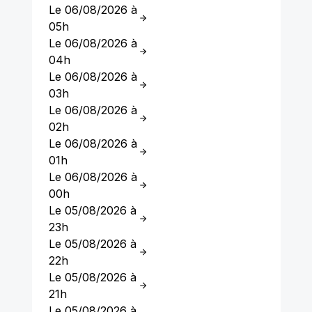
Le 06/08/2026 à
05h
Le 06/08/2026 à
04h
Le 06/08/2026 à
03h
Le 06/08/2026 à
02h
Le 06/08/2026 à
01h
Le 06/08/2026 à
00h
Le 05/08/2026 à
23h
Le 05/08/2026 à
22h
Le 05/08/2026 à
21h
Le 05/08/2026 à