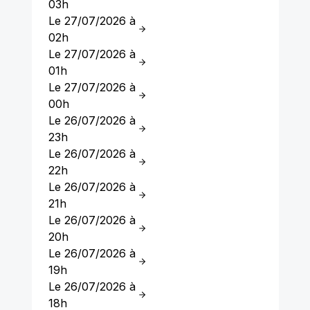
03h
Le 27/07/2026 à
02h
Le 27/07/2026 à
01h
Le 27/07/2026 à
00h
Le 26/07/2026 à
23h
Le 26/07/2026 à
22h
Le 26/07/2026 à
21h
Le 26/07/2026 à
20h
Le 26/07/2026 à
19h
Le 26/07/2026 à
18h