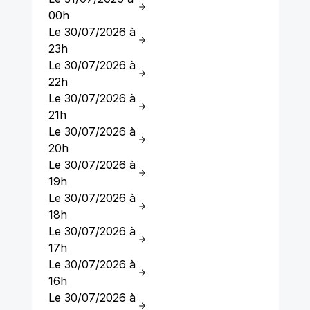
00h
Le 30/07/2026 à
23h
Le 30/07/2026 à
22h
Le 30/07/2026 à
21h
Le 30/07/2026 à
20h
Le 30/07/2026 à
19h
Le 30/07/2026 à
18h
Le 30/07/2026 à
17h
Le 30/07/2026 à
16h
Le 30/07/2026 à