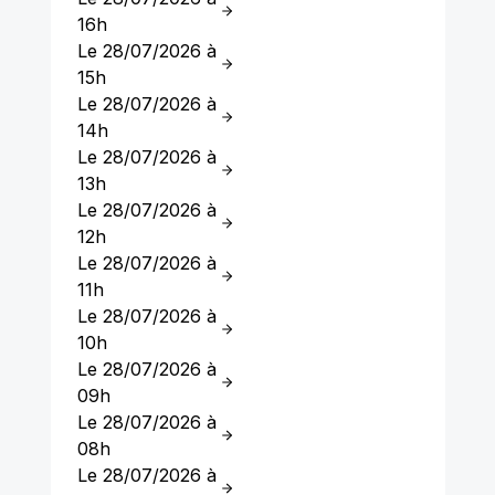
16h
Le 28/07/2026 à
15h
Le 28/07/2026 à
14h
Le 28/07/2026 à
13h
Le 28/07/2026 à
12h
Le 28/07/2026 à
11h
Le 28/07/2026 à
10h
Le 28/07/2026 à
09h
Le 28/07/2026 à
08h
Le 28/07/2026 à