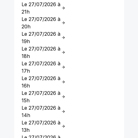
Le 27/07/2026 à
21h
Le 27/07/2026 à
20h
Le 27/07/2026 à
19h
Le 27/07/2026 à
18h
Le 27/07/2026 à
17h
Le 27/07/2026 à
16h
Le 27/07/2026 à
15h
Le 27/07/2026 à
14h
Le 27/07/2026 à
13h
Le 27/07/2026 à