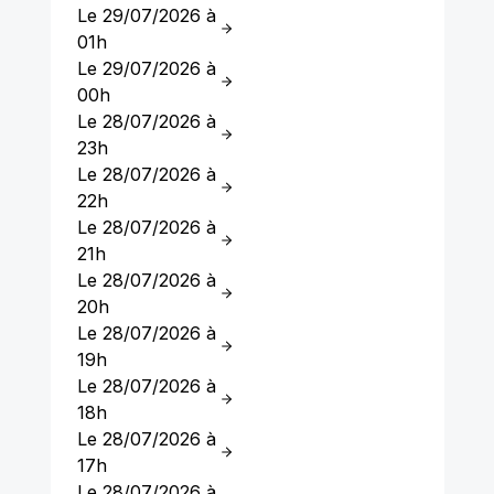
Le 29/07/2026 à
01h
Le 29/07/2026 à
00h
Le 28/07/2026 à
23h
Le 28/07/2026 à
22h
Le 28/07/2026 à
21h
Le 28/07/2026 à
20h
Le 28/07/2026 à
19h
Le 28/07/2026 à
18h
Le 28/07/2026 à
17h
Le 28/07/2026 à