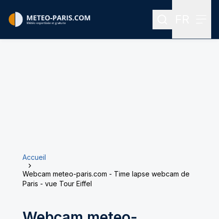
FR
Rechercher
Menu
Menu des
Accueil
Webcam meteo-paris.com - Time lapse webcam de
Paris - vue Tour Eiffel
Webcam meteo-