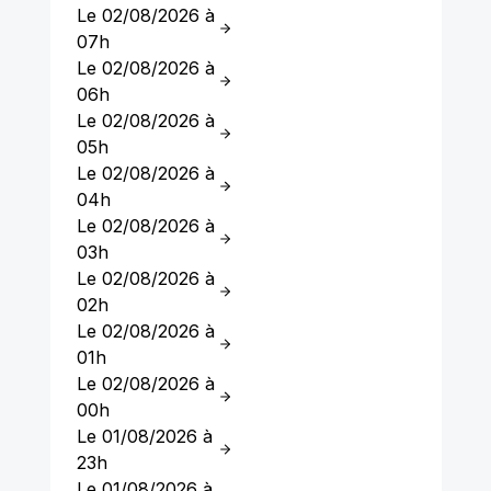
Le 02/08/2026 à
07h
Le 02/08/2026 à
06h
Le 02/08/2026 à
05h
Le 02/08/2026 à
04h
Le 02/08/2026 à
03h
Le 02/08/2026 à
02h
Le 02/08/2026 à
01h
Le 02/08/2026 à
00h
Le 01/08/2026 à
23h
Le 01/08/2026 à