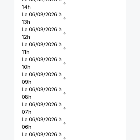
14h
Le 06/08/2026 à
13h
Le 06/08/2026 à
12h
Le 06/08/2026 à
11h
Le 06/08/2026 à
10h
Le 06/08/2026 à
09h
Le 06/08/2026 à
08h
Le 06/08/2026 à
07h
Le 06/08/2026 à
06h
Le 06/08/2026 à