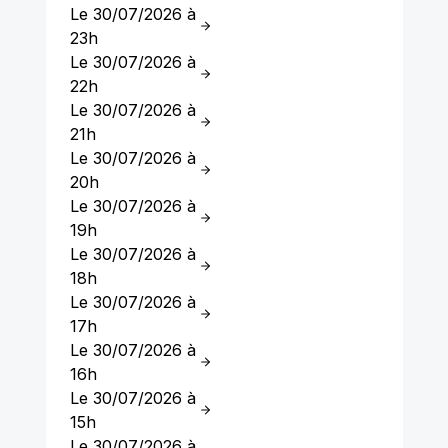
Le 30/07/2026 à
23h
Le 30/07/2026 à
22h
Le 30/07/2026 à
21h
Le 30/07/2026 à
20h
Le 30/07/2026 à
19h
Le 30/07/2026 à
18h
Le 30/07/2026 à
17h
Le 30/07/2026 à
16h
Le 30/07/2026 à
15h
Le 30/07/2026 à