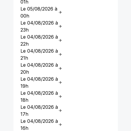
01h
Le 05/08/2026 à
00h
Le 04/08/2026 à
23h
Le 04/08/2026 à
22h
Le 04/08/2026 à
21h
Le 04/08/2026 à
20h
Le 04/08/2026 à
19h
Le 04/08/2026 à
18h
Le 04/08/2026 à
17h
Le 04/08/2026 à
16h