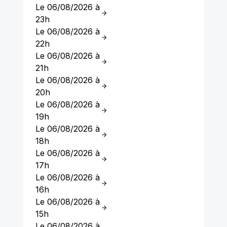
Le 06/08/2026 à
23h
Le 06/08/2026 à
22h
Le 06/08/2026 à
21h
Le 06/08/2026 à
20h
Le 06/08/2026 à
19h
Le 06/08/2026 à
18h
Le 06/08/2026 à
17h
Le 06/08/2026 à
16h
Le 06/08/2026 à
15h
Le 06/08/2026 à