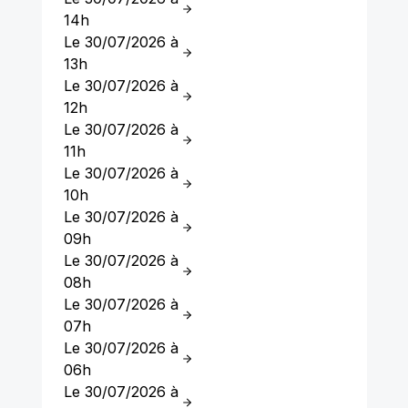
14h
Le 30/07/2026 à
13h
Le 30/07/2026 à
12h
Le 30/07/2026 à
11h
Le 30/07/2026 à
10h
Le 30/07/2026 à
09h
Le 30/07/2026 à
08h
Le 30/07/2026 à
07h
Le 30/07/2026 à
06h
Le 30/07/2026 à