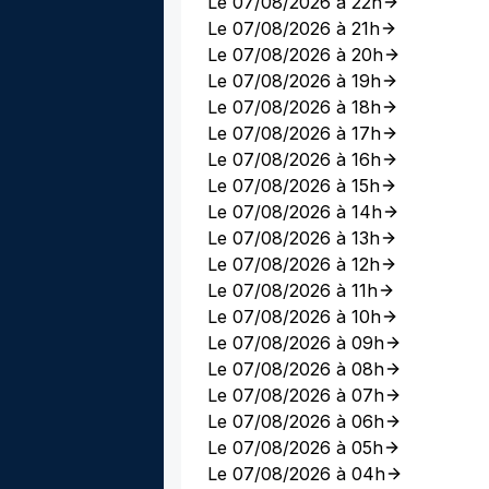
Le 07/08/2026 à 22h
Le 07/08/2026 à 21h
Le 07/08/2026 à 20h
Le 07/08/2026 à 19h
Le 07/08/2026 à 18h
Le 07/08/2026 à 17h
Le 07/08/2026 à 16h
Le 07/08/2026 à 15h
Le 07/08/2026 à 14h
Le 07/08/2026 à 13h
Le 07/08/2026 à 12h
Le 07/08/2026 à 11h
Le 07/08/2026 à 10h
Le 07/08/2026 à 09h
Le 07/08/2026 à 08h
Le 07/08/2026 à 07h
Le 07/08/2026 à 06h
Le 07/08/2026 à 05h
Le 07/08/2026 à 04h