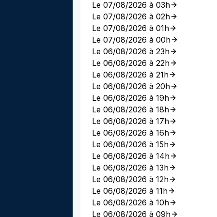
Le 07/08/2026 à 03h
Le 07/08/2026 à 02h
Le 07/08/2026 à 01h
Le 07/08/2026 à 00h
Le 06/08/2026 à 23h
Le 06/08/2026 à 22h
Le 06/08/2026 à 21h
Le 06/08/2026 à 20h
Le 06/08/2026 à 19h
Le 06/08/2026 à 18h
Le 06/08/2026 à 17h
Le 06/08/2026 à 16h
Le 06/08/2026 à 15h
Le 06/08/2026 à 14h
Le 06/08/2026 à 13h
Le 06/08/2026 à 12h
Le 06/08/2026 à 11h
Le 06/08/2026 à 10h
Le 06/08/2026 à 09h