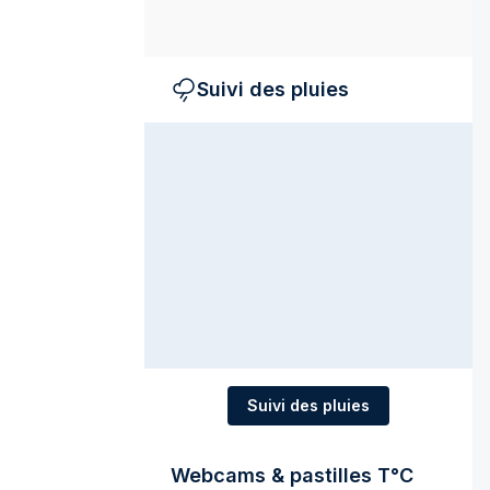
Suivi des pluies
Suivi des pluies
Webcams & pastilles T°C