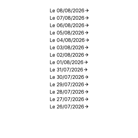
Le 08/08/2026
Le 07/08/2026
Le 06/08/2026
Le 05/08/2026
Le 04/08/2026
Le 03/08/2026
Le 02/08/2026
Le 01/08/2026
Le 31/07/2026
Le 30/07/2026
Le 29/07/2026
Le 28/07/2026
Le 27/07/2026
Le 26/07/2026