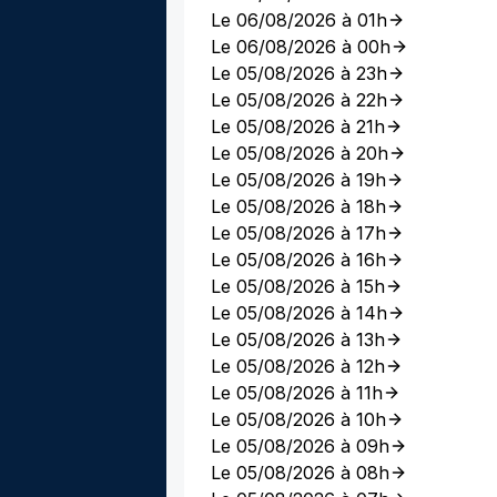
Le 06/08/2026 à 01h
Le 06/08/2026 à 00h
Le 05/08/2026 à 23h
Le 05/08/2026 à 22h
Le 05/08/2026 à 21h
Le 05/08/2026 à 20h
Le 05/08/2026 à 19h
Le 05/08/2026 à 18h
Le 05/08/2026 à 17h
Le 05/08/2026 à 16h
Le 05/08/2026 à 15h
Le 05/08/2026 à 14h
Le 05/08/2026 à 13h
Le 05/08/2026 à 12h
Le 05/08/2026 à 11h
Le 05/08/2026 à 10h
Le 05/08/2026 à 09h
Le 05/08/2026 à 08h