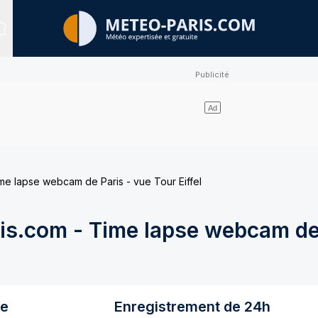
Sites expertisés
e lapse webcam de Paris - vue Tour Eiffel
s.com - Time lapse webcam de 
re
Enregistrement de 24h