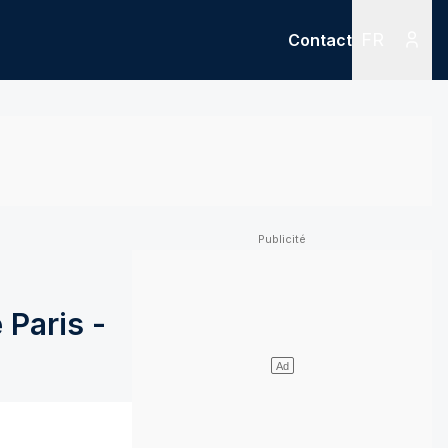
FR
Contact
Menu
Menu des
Paris -