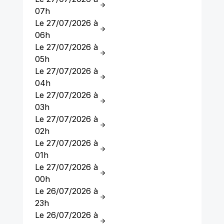
07h
Le 27/07/2026 à
06h
Le 27/07/2026 à
05h
Le 27/07/2026 à
04h
Le 27/07/2026 à
03h
Le 27/07/2026 à
02h
Le 27/07/2026 à
01h
Le 27/07/2026 à
00h
Le 26/07/2026 à
23h
Le 26/07/2026 à