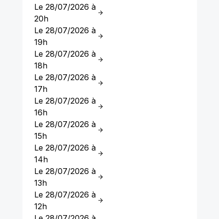
Le 28/07/2026 à
20h
Le 28/07/2026 à
19h
Le 28/07/2026 à
18h
Le 28/07/2026 à
17h
Le 28/07/2026 à
16h
Le 28/07/2026 à
15h
Le 28/07/2026 à
14h
Le 28/07/2026 à
13h
Le 28/07/2026 à
12h
Le 28/07/2026 à