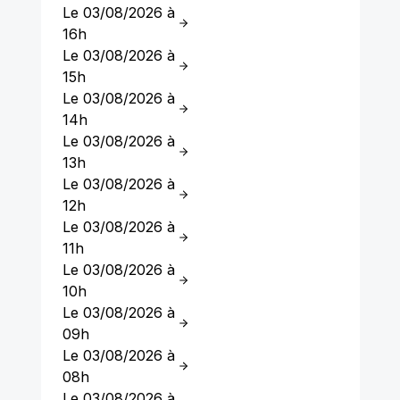
Le 03/08/2026 à
16h
Le 03/08/2026 à
15h
Le 03/08/2026 à
14h
Le 03/08/2026 à
13h
Le 03/08/2026 à
12h
Le 03/08/2026 à
11h
Le 03/08/2026 à
10h
Le 03/08/2026 à
09h
Le 03/08/2026 à
08h
Le 03/08/2026 à