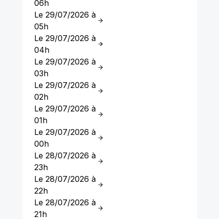
06h
Le 29/07/2026 à
05h
Le 29/07/2026 à
04h
Le 29/07/2026 à
03h
Le 29/07/2026 à
02h
Le 29/07/2026 à
01h
Le 29/07/2026 à
00h
Le 28/07/2026 à
23h
Le 28/07/2026 à
22h
Le 28/07/2026 à
21h