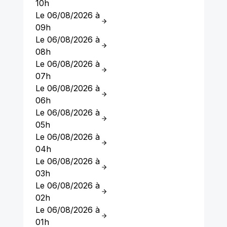
10h
Le 06/08/2026 à
09h
Le 06/08/2026 à
08h
Le 06/08/2026 à
07h
Le 06/08/2026 à
06h
Le 06/08/2026 à
05h
Le 06/08/2026 à
04h
Le 06/08/2026 à
03h
Le 06/08/2026 à
02h
Le 06/08/2026 à
01h