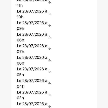
11h
Le 28/07/2026 à
10h
Le 28/07/2026 à
09h
Le 28/07/2026 à
08h
Le 28/07/2026 à
07h
Le 28/07/2026 à
06h
Le 28/07/2026 à
05h
Le 28/07/2026 à
04h
Le 28/07/2026 à
03h
Le 28/07/2026 à