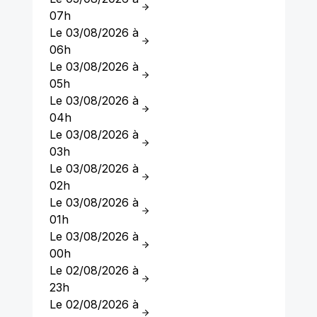
07h
Le 03/08/2026 à
06h
Le 03/08/2026 à
05h
Le 03/08/2026 à
04h
Le 03/08/2026 à
03h
Le 03/08/2026 à
02h
Le 03/08/2026 à
01h
Le 03/08/2026 à
00h
Le 02/08/2026 à
23h
Le 02/08/2026 à