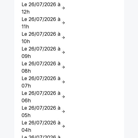
Le 26/07/2026 à
12h
Le 26/07/2026 à
11h
Le 26/07/2026 à
10h
Le 26/07/2026 à
09h
Le 26/07/2026 à
08h
Le 26/07/2026 à
07h
Le 26/07/2026 à
06h
Le 26/07/2026 à
05h
Le 26/07/2026 à
04h
Le 26/07/2026 à