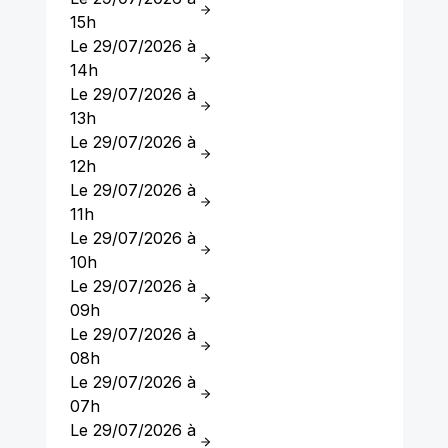
15h
Le 29/07/2026 à
14h
Le 29/07/2026 à
13h
Le 29/07/2026 à
12h
Le 29/07/2026 à
11h
Le 29/07/2026 à
10h
Le 29/07/2026 à
09h
Le 29/07/2026 à
08h
Le 29/07/2026 à
07h
Le 29/07/2026 à