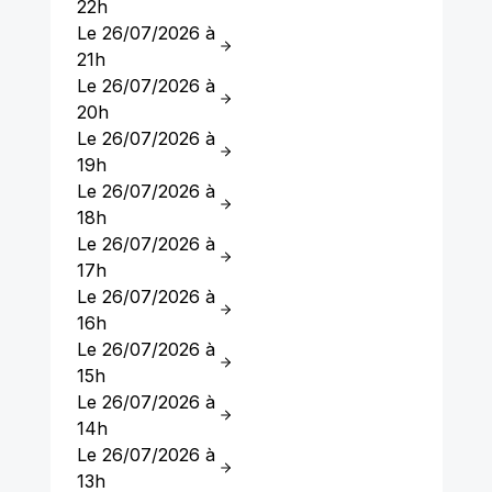
22h
Le 26/07/2026 à
21h
Le 26/07/2026 à
20h
Le 26/07/2026 à
19h
Le 26/07/2026 à
18h
Le 26/07/2026 à
17h
Le 26/07/2026 à
16h
Le 26/07/2026 à
15h
Le 26/07/2026 à
14h
Le 26/07/2026 à
13h