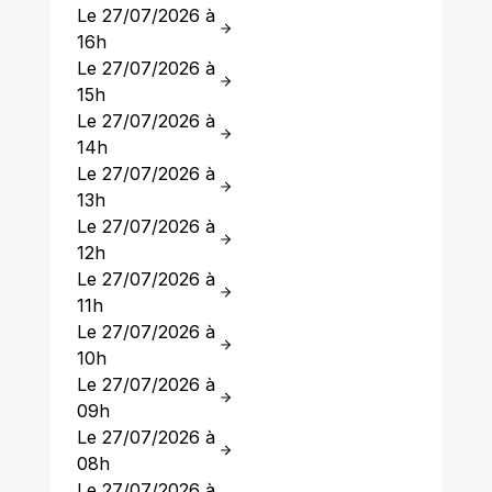
Le 27/07/2026 à
16h
Le 27/07/2026 à
15h
Le 27/07/2026 à
14h
Le 27/07/2026 à
13h
Le 27/07/2026 à
12h
Le 27/07/2026 à
11h
Le 27/07/2026 à
10h
Le 27/07/2026 à
09h
Le 27/07/2026 à
08h
Le 27/07/2026 à