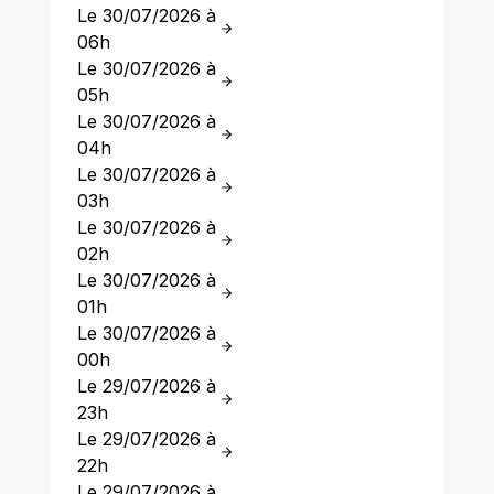
Le 30/07/2026 à
06h
Le 30/07/2026 à
05h
Le 30/07/2026 à
04h
Le 30/07/2026 à
03h
Le 30/07/2026 à
02h
Le 30/07/2026 à
01h
Le 30/07/2026 à
00h
Le 29/07/2026 à
23h
Le 29/07/2026 à
22h
Le 29/07/2026 à