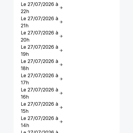
Le 27/07/2026 à
22h
Le 27/07/2026 à
21h
Le 27/07/2026 à
20h
Le 27/07/2026 à
19h
Le 27/07/2026 à
18h
Le 27/07/2026 à
17h
Le 27/07/2026 à
16h
Le 27/07/2026 à
15h
Le 27/07/2026 à
14h
Le 27/07/2026 à