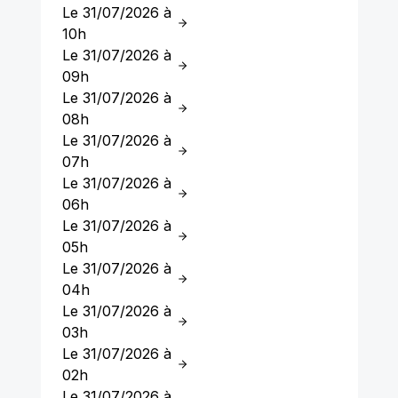
Le 31/07/2026 à
10h
Le 31/07/2026 à
09h
Le 31/07/2026 à
08h
Le 31/07/2026 à
07h
Le 31/07/2026 à
06h
Le 31/07/2026 à
05h
Le 31/07/2026 à
04h
Le 31/07/2026 à
03h
Le 31/07/2026 à
02h
Le 31/07/2026 à