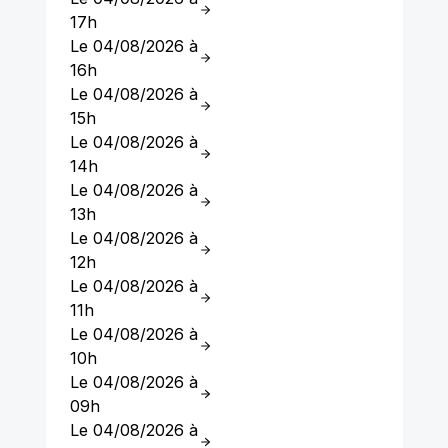
17h
Le 04/08/2026 à
16h
Le 04/08/2026 à
15h
Le 04/08/2026 à
14h
Le 04/08/2026 à
13h
Le 04/08/2026 à
12h
Le 04/08/2026 à
11h
Le 04/08/2026 à
10h
Le 04/08/2026 à
09h
Le 04/08/2026 à