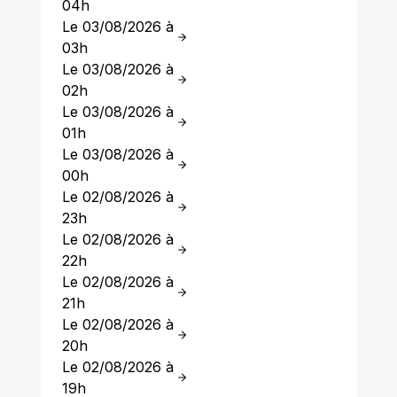
04h
Le 03/08/2026 à
03h
Le 03/08/2026 à
02h
Le 03/08/2026 à
01h
Le 03/08/2026 à
00h
Le 02/08/2026 à
23h
Le 02/08/2026 à
22h
Le 02/08/2026 à
21h
Le 02/08/2026 à
20h
Le 02/08/2026 à
19h