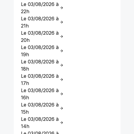
Le 03/08/2026 à
22h
Le 03/08/2026 à
21h
Le 03/08/2026 à
20h
Le 03/08/2026 à
19h
Le 03/08/2026 à
18h
Le 03/08/2026 à
17h
Le 03/08/2026 à
16h
Le 03/08/2026 à
15h
Le 03/08/2026 à
14h
Le 03/08/2026 à