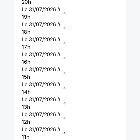
20h
Le 31/07/2026 à
19h
Le 31/07/2026 à
18h
Le 31/07/2026 à
17h
Le 31/07/2026 à
16h
Le 31/07/2026 à
15h
Le 31/07/2026 à
14h
Le 31/07/2026 à
13h
Le 31/07/2026 à
12h
Le 31/07/2026 à
11h