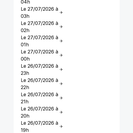
04h
Le 27/07/2026 à
03h
Le 27/07/2026 à
02h
Le 27/07/2026 à
01h
Le 27/07/2026 à
00h
Le 26/07/2026 à
23h
Le 26/07/2026 à
22h
Le 26/07/2026 à
21h
Le 26/07/2026 à
20h
Le 26/07/2026 à
19h