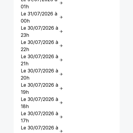
01h
Le 31/07/2026 à
00h
Le 30/07/2026 à
23h
Le 30/07/2026 à
22h
Le 30/07/2026 à
21h
Le 30/07/2026 à
20h
Le 30/07/2026 à
19h
Le 30/07/2026 à
18h
Le 30/07/2026 à
17h
Le 30/07/2026 à