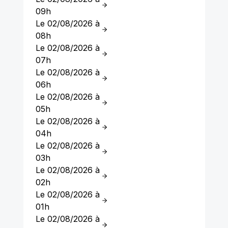
09h
Le 02/08/2026 à
08h
Le 02/08/2026 à
07h
Le 02/08/2026 à
06h
Le 02/08/2026 à
05h
Le 02/08/2026 à
04h
Le 02/08/2026 à
03h
Le 02/08/2026 à
02h
Le 02/08/2026 à
01h
Le 02/08/2026 à