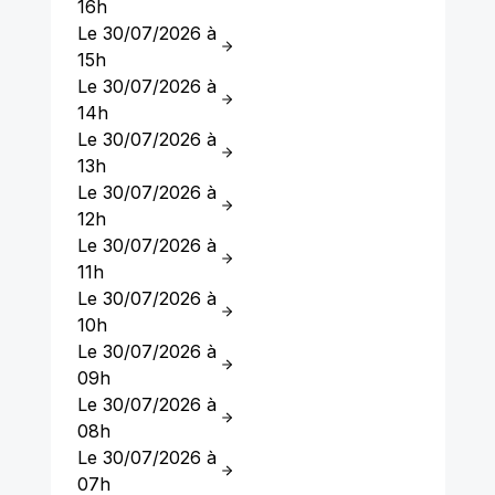
16h
Le 30/07/2026 à
15h
Le 30/07/2026 à
14h
Le 30/07/2026 à
13h
Le 30/07/2026 à
12h
Le 30/07/2026 à
11h
Le 30/07/2026 à
10h
Le 30/07/2026 à
09h
Le 30/07/2026 à
08h
Le 30/07/2026 à
07h