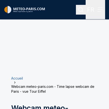
FR
Rechercher
Menu
Menu des
Accueil
Webcam meteo-paris.com - Time lapse webcam de
Paris - vue Tour Eiffel
Webcam meteo-