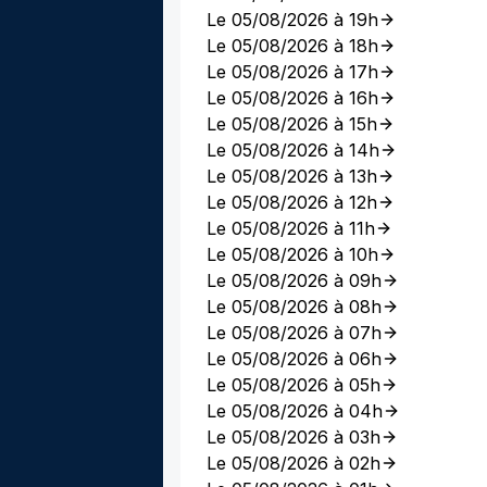
Le 05/08/2026 à 19h
Le 05/08/2026 à 18h
Le 05/08/2026 à 17h
Le 05/08/2026 à 16h
Le 05/08/2026 à 15h
Le 05/08/2026 à 14h
Le 05/08/2026 à 13h
Le 05/08/2026 à 12h
Le 05/08/2026 à 11h
Le 05/08/2026 à 10h
Le 05/08/2026 à 09h
Le 05/08/2026 à 08h
Le 05/08/2026 à 07h
Le 05/08/2026 à 06h
Le 05/08/2026 à 05h
Le 05/08/2026 à 04h
Le 05/08/2026 à 03h
Le 05/08/2026 à 02h