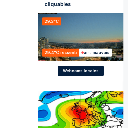
cliquables
29.3°C
29.4°C ressenti
air : mauvais
Webcams locales