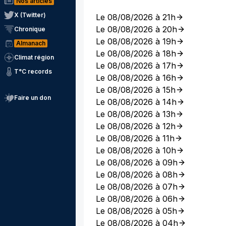
Nos articles
X (Twitter)
Le 08/08/2026 à 21h
Le 08/08/2026 à 20h
Chronique
Le 08/08/2026 à 19h
Almanach
Le 08/08/2026 à 18h
Climat région
Le 08/08/2026 à 17h
T°C records
Le 08/08/2026 à 16h
Le 08/08/2026 à 15h
Faire un don
Le 08/08/2026 à 14h
Le 08/08/2026 à 13h
Le 08/08/2026 à 12h
Le 08/08/2026 à 11h
Le 08/08/2026 à 10h
Le 08/08/2026 à 09h
Le 08/08/2026 à 08h
Le 08/08/2026 à 07h
Le 08/08/2026 à 06h
Le 08/08/2026 à 05h
Le 08/08/2026 à 04h