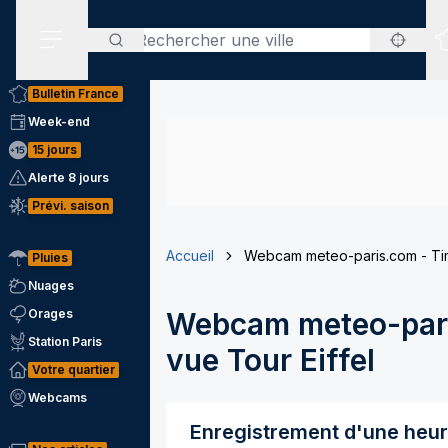
Rechercher
Menu secondaire
Bulletin France
Week-end
15 jours
Alerte 8 jours
Prévi. saison
Accueil
Webcam meteo-paris.com - Tim
Pluies
Nuages
Orages
Webcam meteo-pari
Station Paris
vue Tour Eiffel
Votre quartier
Webcams
Enregistrement d'une heu