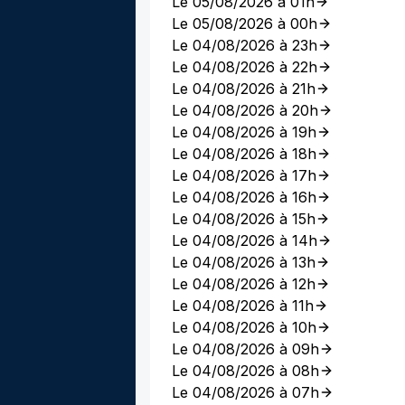
Le 05/08/2026 à 01h
Le 05/08/2026 à 00h
Le 04/08/2026 à 23h
Le 04/08/2026 à 22h
Le 04/08/2026 à 21h
Le 04/08/2026 à 20h
Le 04/08/2026 à 19h
Le 04/08/2026 à 18h
Le 04/08/2026 à 17h
Le 04/08/2026 à 16h
Le 04/08/2026 à 15h
Le 04/08/2026 à 14h
Le 04/08/2026 à 13h
Le 04/08/2026 à 12h
Le 04/08/2026 à 11h
Le 04/08/2026 à 10h
Le 04/08/2026 à 09h
Le 04/08/2026 à 08h
Le 04/08/2026 à 07h