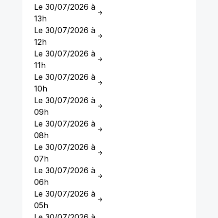
Le 30/07/2026 à
13h
Le 30/07/2026 à
12h
Le 30/07/2026 à
11h
Le 30/07/2026 à
10h
Le 30/07/2026 à
09h
Le 30/07/2026 à
08h
Le 30/07/2026 à
07h
Le 30/07/2026 à
06h
Le 30/07/2026 à
05h
Le 30/07/2026 à