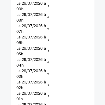
Le 29/07/2026 à
09h
Le 29/07/2026 à
08h
Le 29/07/2026 à
07h
Le 29/07/2026 à
06h
Le 29/07/2026 à
05h
Le 29/07/2026 à
04h
Le 29/07/2026 à
03h
Le 29/07/2026 à
02h
Le 29/07/2026 à
01h
Le 29/07/2026 à