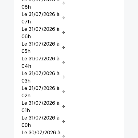
08h
Le 31/07/2026 à
07h
Le 31/07/2026 à
06h
Le 31/07/2026 à
05h
Le 31/07/2026 à
04h
Le 31/07/2026 à
03h
Le 31/07/2026 à
02h
Le 31/07/2026 à
01h
Le 31/07/2026 à
00h
Le 30/07/2026 à