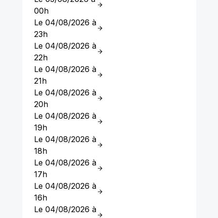
00h
Le 04/08/2026 à
23h
Le 04/08/2026 à
22h
Le 04/08/2026 à
21h
Le 04/08/2026 à
20h
Le 04/08/2026 à
19h
Le 04/08/2026 à
18h
Le 04/08/2026 à
17h
Le 04/08/2026 à
16h
Le 04/08/2026 à