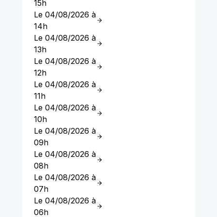
15h
Le 04/08/2026 à
14h
Le 04/08/2026 à
13h
Le 04/08/2026 à
12h
Le 04/08/2026 à
11h
Le 04/08/2026 à
10h
Le 04/08/2026 à
09h
Le 04/08/2026 à
08h
Le 04/08/2026 à
07h
Le 04/08/2026 à
06h