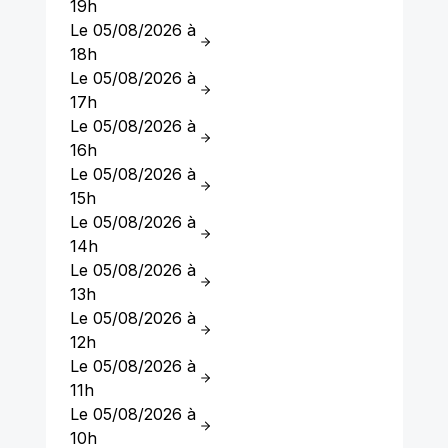
19h
Le 05/08/2026 à
18h
Le 05/08/2026 à
17h
Le 05/08/2026 à
16h
Le 05/08/2026 à
15h
Le 05/08/2026 à
14h
Le 05/08/2026 à
13h
Le 05/08/2026 à
12h
Le 05/08/2026 à
11h
Le 05/08/2026 à
10h