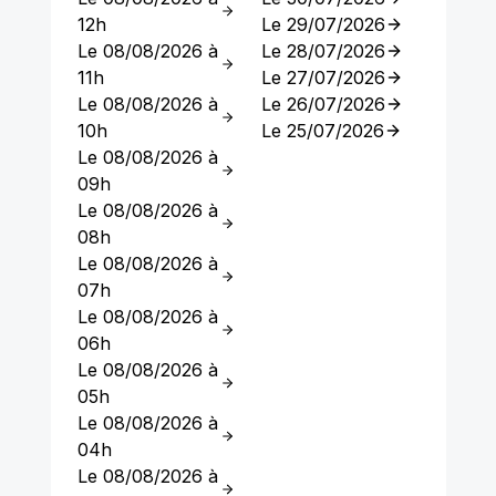
12h
Le 29/07/2026
Le 08/08/2026 à
Le 28/07/2026
11h
Le 27/07/2026
Le 08/08/2026 à
Le 26/07/2026
10h
Le 25/07/2026
Le 08/08/2026 à
09h
Le 08/08/2026 à
08h
Le 08/08/2026 à
07h
Le 08/08/2026 à
06h
Le 08/08/2026 à
05h
Le 08/08/2026 à
04h
Le 08/08/2026 à