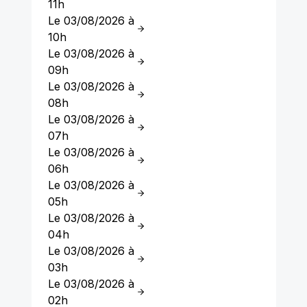
11h
Le 03/08/2026 à
10h
Le 03/08/2026 à
09h
Le 03/08/2026 à
08h
Le 03/08/2026 à
07h
Le 03/08/2026 à
06h
Le 03/08/2026 à
05h
Le 03/08/2026 à
04h
Le 03/08/2026 à
03h
Le 03/08/2026 à
02h