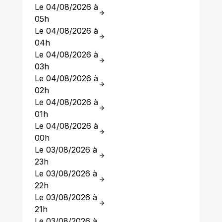
Le 04/08/2026 à
05h
Le 04/08/2026 à
04h
Le 04/08/2026 à
03h
Le 04/08/2026 à
02h
Le 04/08/2026 à
01h
Le 04/08/2026 à
00h
Le 03/08/2026 à
23h
Le 03/08/2026 à
22h
Le 03/08/2026 à
21h
Le 03/08/2026 à