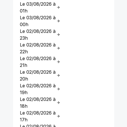
Le 03/08/2026 à
01h
Le 03/08/2026 à
00h
Le 02/08/2026 à
23h
Le 02/08/2026 à
22h
Le 02/08/2026 à
21h
Le 02/08/2026 à
20h
Le 02/08/2026 à
19h
Le 02/08/2026 à
18h
Le 02/08/2026 à
17h
Le 02/08/2026 à