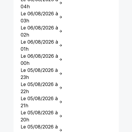
04h
Le 06/08/2026 à
03h
Le 06/08/2026 à
02h
Le 06/08/2026 à
01h
Le 06/08/2026 à
00h
Le 05/08/2026 à
23h
Le 05/08/2026 à
22h
Le 05/08/2026 à
21h
Le 05/08/2026 à
20h
Le 05/08/2026 à