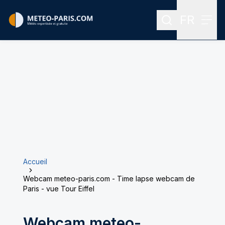
FR
Rechercher
Menu
Menu des
Accueil
Webcam meteo-paris.com - Time lapse webcam de
Paris - vue Tour Eiffel
Webcam meteo-