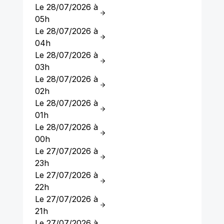
Le 28/07/2026 à
05h
Le 28/07/2026 à
04h
Le 28/07/2026 à
03h
Le 28/07/2026 à
02h
Le 28/07/2026 à
01h
Le 28/07/2026 à
00h
Le 27/07/2026 à
23h
Le 27/07/2026 à
22h
Le 27/07/2026 à
21h
Le 27/07/2026 à