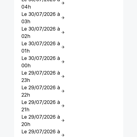
04h
Le 30/07/2026 à
03h
Le 30/07/2026 à
02h
Le 30/07/2026 à
01h
Le 30/07/2026 à
00h
Le 29/07/2026 à
23h
Le 29/07/2026 à
22h
Le 29/07/2026 à
21h
Le 29/07/2026 à
20h
Le 29/07/2026 à