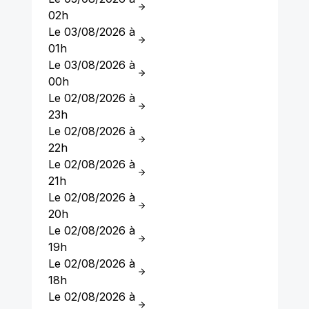
02h
Le 03/08/2026 à
01h
Le 03/08/2026 à
00h
Le 02/08/2026 à
23h
Le 02/08/2026 à
22h
Le 02/08/2026 à
21h
Le 02/08/2026 à
20h
Le 02/08/2026 à
19h
Le 02/08/2026 à
18h
Le 02/08/2026 à