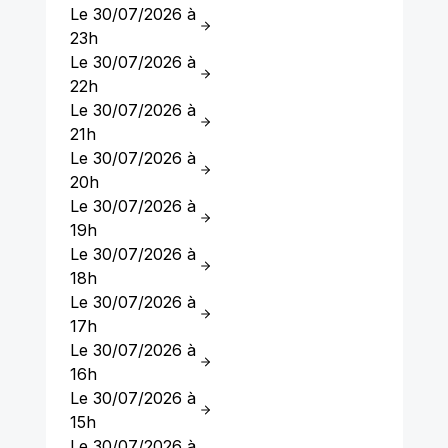
Le 30/07/2026 à
23h
Le 30/07/2026 à
22h
Le 30/07/2026 à
21h
Le 30/07/2026 à
20h
Le 30/07/2026 à
19h
Le 30/07/2026 à
18h
Le 30/07/2026 à
17h
Le 30/07/2026 à
16h
Le 30/07/2026 à
15h
Le 30/07/2026 à