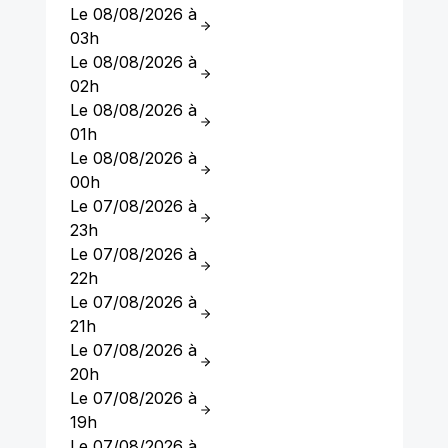
Le 08/08/2026 à
03h
Le 08/08/2026 à
02h
Le 08/08/2026 à
01h
Le 08/08/2026 à
00h
Le 07/08/2026 à
23h
Le 07/08/2026 à
22h
Le 07/08/2026 à
21h
Le 07/08/2026 à
20h
Le 07/08/2026 à
19h
Le 07/08/2026 à