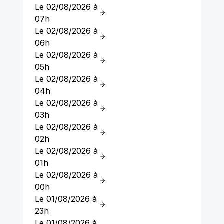
Le 02/08/2026 à
07h
Le 02/08/2026 à
06h
Le 02/08/2026 à
05h
Le 02/08/2026 à
04h
Le 02/08/2026 à
03h
Le 02/08/2026 à
02h
Le 02/08/2026 à
01h
Le 02/08/2026 à
00h
Le 01/08/2026 à
23h
Le 01/08/2026 à