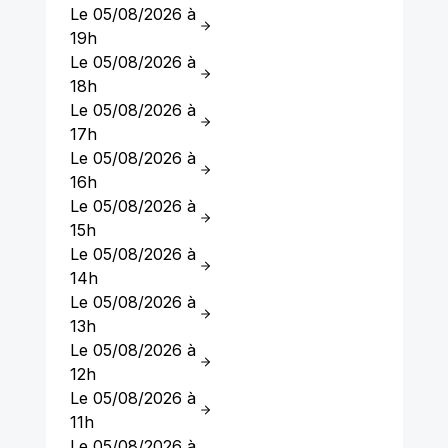
Le 05/08/2026 à
19h
Le 05/08/2026 à
18h
Le 05/08/2026 à
17h
Le 05/08/2026 à
16h
Le 05/08/2026 à
15h
Le 05/08/2026 à
14h
Le 05/08/2026 à
13h
Le 05/08/2026 à
12h
Le 05/08/2026 à
11h
Le 05/08/2026 à