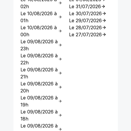
02h
Le 31/07/2026
Le 10/08/2026 à
Le 30/07/2026
01h
Le 29/07/2026
Le 10/08/2026 à
Le 28/07/2026
00h
Le 27/07/2026
Le 09/08/2026 à
23h
Le 09/08/2026 à
22h
Le 09/08/2026 à
21h
Le 09/08/2026 à
20h
Le 09/08/2026 à
19h
Le 09/08/2026 à
18h
Le 09/08/2026 à