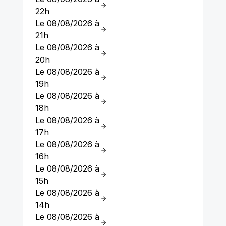
22h
Le 08/08/2026 à
21h
Le 08/08/2026 à
20h
Le 08/08/2026 à
19h
Le 08/08/2026 à
18h
Le 08/08/2026 à
17h
Le 08/08/2026 à
16h
Le 08/08/2026 à
15h
Le 08/08/2026 à
14h
Le 08/08/2026 à