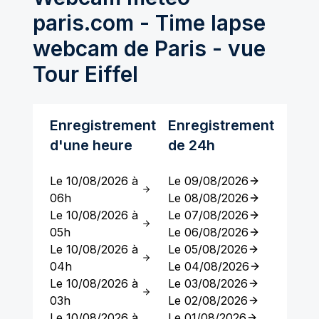
paris.com - Time lapse
webcam de Paris - vue
Tour Eiffel
Enregistrement
Enregistrement
d'une heure
de 24h
Le 10/08/2026 à
Le 09/08/2026
06h
Le 08/08/2026
Le 10/08/2026 à
Le 07/08/2026
05h
Le 06/08/2026
Le 10/08/2026 à
Le 05/08/2026
04h
Le 04/08/2026
Le 10/08/2026 à
Le 03/08/2026
03h
Le 02/08/2026
Le 10/08/2026 à
Le 01/08/2026