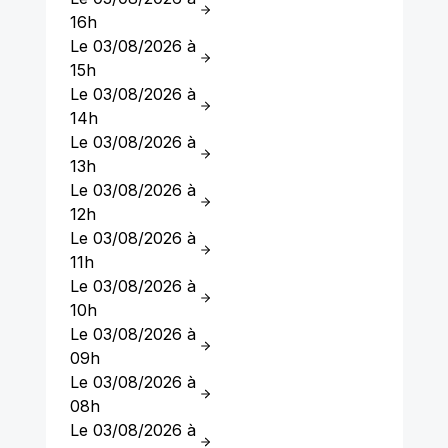
16h
Le 03/08/2026 à
15h
Le 03/08/2026 à
14h
Le 03/08/2026 à
13h
Le 03/08/2026 à
12h
Le 03/08/2026 à
11h
Le 03/08/2026 à
10h
Le 03/08/2026 à
09h
Le 03/08/2026 à
08h
Le 03/08/2026 à