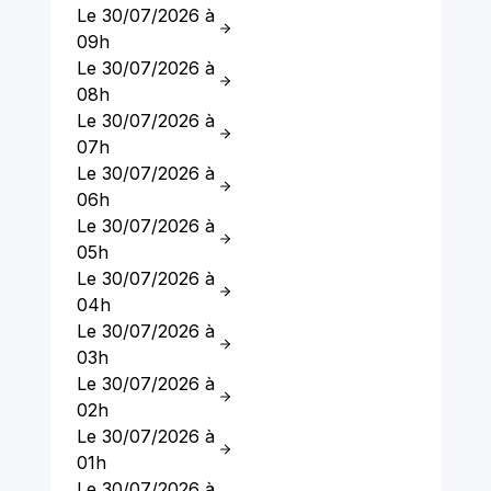
Le 30/07/2026 à
09h
Le 30/07/2026 à
08h
Le 30/07/2026 à
07h
Le 30/07/2026 à
06h
Le 30/07/2026 à
05h
Le 30/07/2026 à
04h
Le 30/07/2026 à
03h
Le 30/07/2026 à
02h
Le 30/07/2026 à
01h
Le 30/07/2026 à