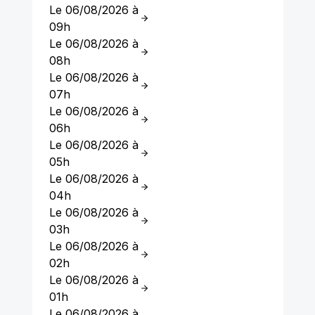
Le 06/08/2026 à
09h
Le 06/08/2026 à
08h
Le 06/08/2026 à
07h
Le 06/08/2026 à
06h
Le 06/08/2026 à
05h
Le 06/08/2026 à
04h
Le 06/08/2026 à
03h
Le 06/08/2026 à
02h
Le 06/08/2026 à
01h
Le 06/08/2026 à