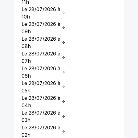
11h
Le 28/07/2026 à
10h
Le 28/07/2026 à
09h
Le 28/07/2026 à
08h
Le 28/07/2026 à
07h
Le 28/07/2026 à
06h
Le 28/07/2026 à
05h
Le 28/07/2026 à
04h
Le 28/07/2026 à
03h
Le 28/07/2026 à
02h