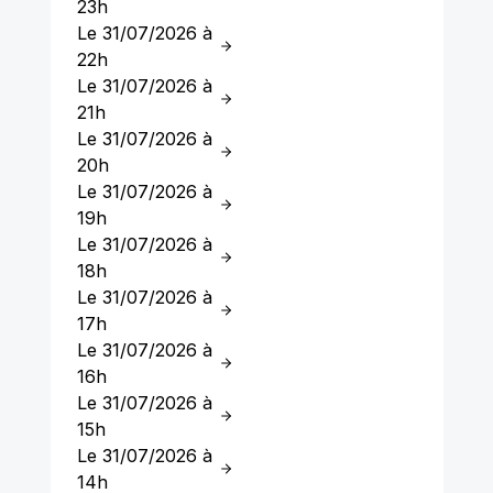
23h
Le 31/07/2026 à
22h
Le 31/07/2026 à
21h
Le 31/07/2026 à
20h
Le 31/07/2026 à
19h
Le 31/07/2026 à
18h
Le 31/07/2026 à
17h
Le 31/07/2026 à
16h
Le 31/07/2026 à
15h
Le 31/07/2026 à
14h