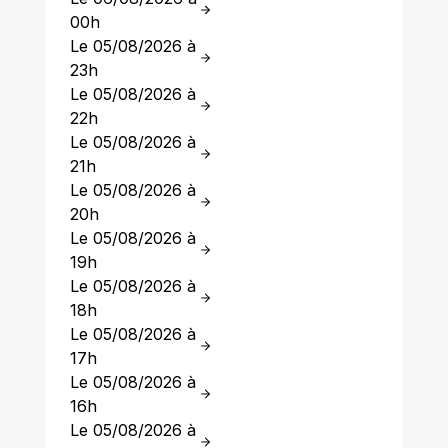
00h
Le 05/08/2026 à
23h
Le 05/08/2026 à
22h
Le 05/08/2026 à
21h
Le 05/08/2026 à
20h
Le 05/08/2026 à
19h
Le 05/08/2026 à
18h
Le 05/08/2026 à
17h
Le 05/08/2026 à
16h
Le 05/08/2026 à