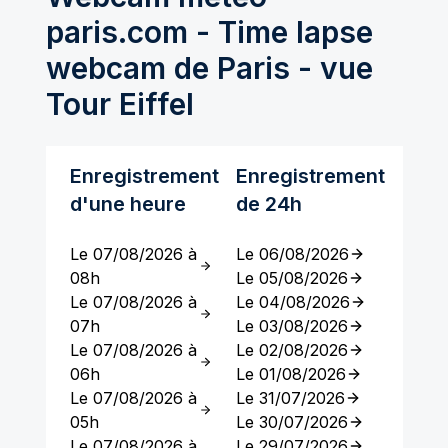
paris.com - Time lapse
webcam de Paris - vue
Tour Eiffel
Enregistrement
Enregistrement
d'une heure
de 24h
Le 07/08/2026 à
Le 06/08/2026
08h
Le 05/08/2026
Le 07/08/2026 à
Le 04/08/2026
07h
Le 03/08/2026
Le 07/08/2026 à
Le 02/08/2026
06h
Le 01/08/2026
Le 07/08/2026 à
Le 31/07/2026
05h
Le 30/07/2026
Le 07/08/2026 à
Le 29/07/2026