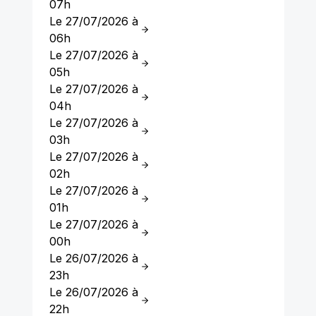
07h
Le 27/07/2026 à
06h
Le 27/07/2026 à
05h
Le 27/07/2026 à
04h
Le 27/07/2026 à
03h
Le 27/07/2026 à
02h
Le 27/07/2026 à
01h
Le 27/07/2026 à
00h
Le 26/07/2026 à
23h
Le 26/07/2026 à
22h