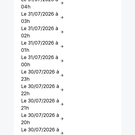
04h
Le 31/07/2026 à
03h
Le 31/07/2026 à
02h
Le 31/07/2026 à
01h
Le 31/07/2026 à
00h
Le 30/07/2026 à
23h
Le 30/07/2026 à
22h
Le 30/07/2026 à
21h
Le 30/07/2026 à
20h
Le 30/07/2026 à