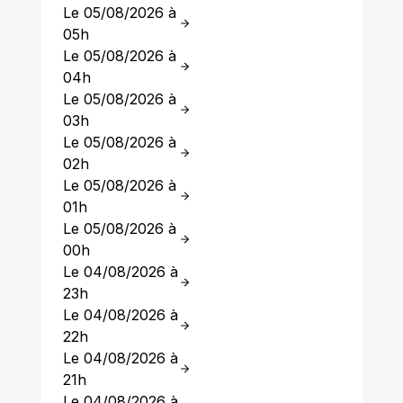
Le 05/08/2026 à
05h
Le 05/08/2026 à
04h
Le 05/08/2026 à
03h
Le 05/08/2026 à
02h
Le 05/08/2026 à
01h
Le 05/08/2026 à
00h
Le 04/08/2026 à
23h
Le 04/08/2026 à
22h
Le 04/08/2026 à
21h
Le 04/08/2026 à