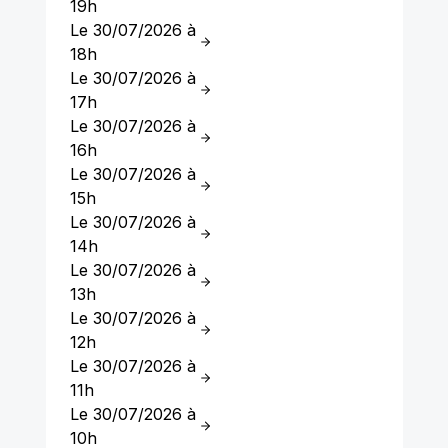
19h
Le 30/07/2026 à
18h
Le 30/07/2026 à
17h
Le 30/07/2026 à
16h
Le 30/07/2026 à
15h
Le 30/07/2026 à
14h
Le 30/07/2026 à
13h
Le 30/07/2026 à
12h
Le 30/07/2026 à
11h
Le 30/07/2026 à
10h