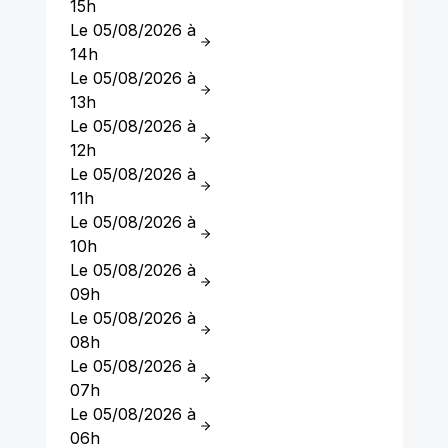
15h
Le 05/08/2026 à
14h
Le 05/08/2026 à
13h
Le 05/08/2026 à
12h
Le 05/08/2026 à
11h
Le 05/08/2026 à
10h
Le 05/08/2026 à
09h
Le 05/08/2026 à
08h
Le 05/08/2026 à
07h
Le 05/08/2026 à
06h