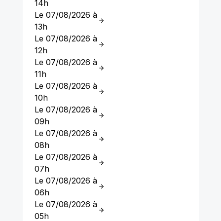
14h
Le 07/08/2026 à
13h
Le 07/08/2026 à
12h
Le 07/08/2026 à
11h
Le 07/08/2026 à
10h
Le 07/08/2026 à
09h
Le 07/08/2026 à
08h
Le 07/08/2026 à
07h
Le 07/08/2026 à
06h
Le 07/08/2026 à
05h