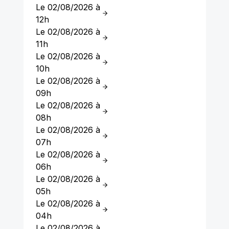
Le 02/08/2026 à
12h
Le 02/08/2026 à
11h
Le 02/08/2026 à
10h
Le 02/08/2026 à
09h
Le 02/08/2026 à
08h
Le 02/08/2026 à
07h
Le 02/08/2026 à
06h
Le 02/08/2026 à
05h
Le 02/08/2026 à
04h
Le 02/08/2026 à