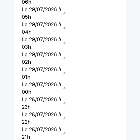
06h
Le 29/07/2026 à
05h
Le 29/07/2026 à
04h
Le 29/07/2026 à
03h
Le 29/07/2026 à
02h
Le 29/07/2026 à
01h
Le 29/07/2026 à
00h
Le 28/07/2026 à
23h
Le 28/07/2026 à
22h
Le 28/07/2026 à
21h