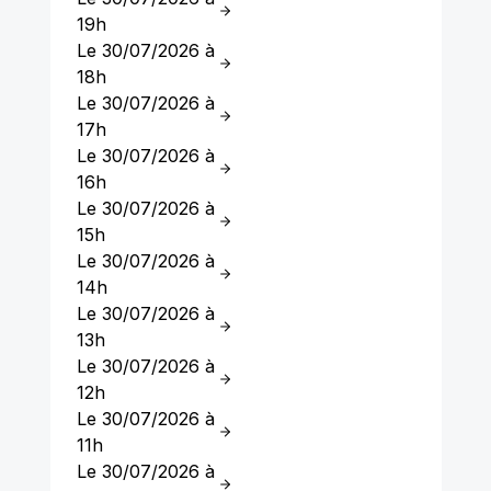
19h
Le 30/07/2026 à
18h
Le 30/07/2026 à
17h
Le 30/07/2026 à
16h
Le 30/07/2026 à
15h
Le 30/07/2026 à
14h
Le 30/07/2026 à
13h
Le 30/07/2026 à
12h
Le 30/07/2026 à
11h
Le 30/07/2026 à