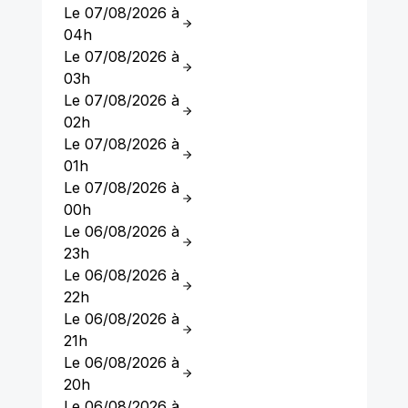
Le 07/08/2026 à
04h
Le 07/08/2026 à
03h
Le 07/08/2026 à
02h
Le 07/08/2026 à
01h
Le 07/08/2026 à
00h
Le 06/08/2026 à
23h
Le 06/08/2026 à
22h
Le 06/08/2026 à
21h
Le 06/08/2026 à
20h
Le 06/08/2026 à