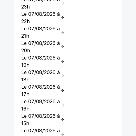
23h
Le 07/08/2026 à
22h
Le 07/08/2026 à
21h
Le 07/08/2026 à
20h
Le 07/08/2026 à
19h
Le 07/08/2026 à
18h
Le 07/08/2026 à
17h
Le 07/08/2026 à
16h
Le 07/08/2026 à
15h
Le 07/08/2026 à