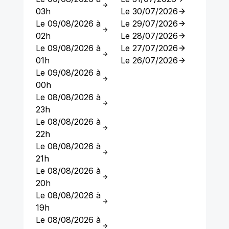
03h
Le 30/07/2026
Le 09/08/2026 à
Le 29/07/2026
02h
Le 28/07/2026
Le 09/08/2026 à
Le 27/07/2026
01h
Le 26/07/2026
Le 09/08/2026 à
00h
Le 08/08/2026 à
23h
Le 08/08/2026 à
22h
Le 08/08/2026 à
21h
Le 08/08/2026 à
20h
Le 08/08/2026 à
19h
Le 08/08/2026 à