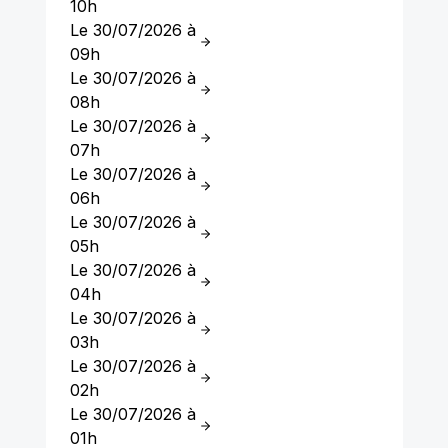
10h
Le 30/07/2026 à
09h
Le 30/07/2026 à
08h
Le 30/07/2026 à
07h
Le 30/07/2026 à
06h
Le 30/07/2026 à
05h
Le 30/07/2026 à
04h
Le 30/07/2026 à
03h
Le 30/07/2026 à
02h
Le 30/07/2026 à
01h