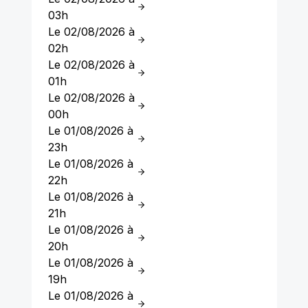
03h
Le 02/08/2026 à
02h
Le 02/08/2026 à
01h
Le 02/08/2026 à
00h
Le 01/08/2026 à
23h
Le 01/08/2026 à
22h
Le 01/08/2026 à
21h
Le 01/08/2026 à
20h
Le 01/08/2026 à
19h
Le 01/08/2026 à