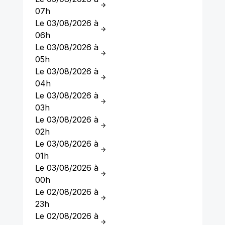
07h
Le 03/08/2026 à
06h
Le 03/08/2026 à
05h
Le 03/08/2026 à
04h
Le 03/08/2026 à
03h
Le 03/08/2026 à
02h
Le 03/08/2026 à
01h
Le 03/08/2026 à
00h
Le 02/08/2026 à
23h
Le 02/08/2026 à