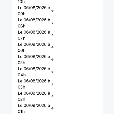
10h
Le 06/08/2026 à
09h
Le 06/08/2026 à
08h
Le 06/08/2026 à
07h
Le 06/08/2026 à
06h
Le 06/08/2026 à
05h
Le 06/08/2026 à
04h
Le 06/08/2026 à
03h
Le 06/08/2026 à
02h
Le 06/08/2026 à
01h