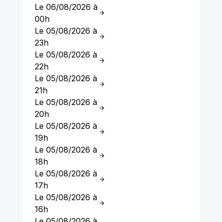
Le 06/08/2026 à
00h
Le 05/08/2026 à
23h
Le 05/08/2026 à
22h
Le 05/08/2026 à
21h
Le 05/08/2026 à
20h
Le 05/08/2026 à
19h
Le 05/08/2026 à
18h
Le 05/08/2026 à
17h
Le 05/08/2026 à
16h
Le 05/08/2026 à