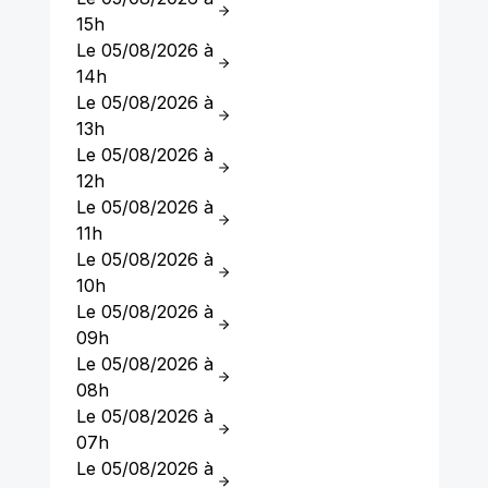
15h
Le 05/08/2026 à
14h
Le 05/08/2026 à
13h
Le 05/08/2026 à
12h
Le 05/08/2026 à
11h
Le 05/08/2026 à
10h
Le 05/08/2026 à
09h
Le 05/08/2026 à
08h
Le 05/08/2026 à
07h
Le 05/08/2026 à