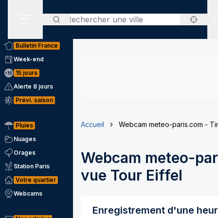
Rechercher
Menu secondaire
Bulletin France
Week-end
15 jours
Alerte 8 jours
Prévi. saison
Accueil
Webcam meteo-paris.com - Tim
Pluies
Nuages
Orages
Webcam meteo-pari
Station Paris
vue Tour Eiffel
Votre quartier
Webcams
Enregistrement d'une heu