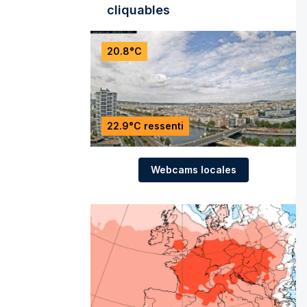
cliquables
20.8°C
22.9°C ressenti
Webcams locales