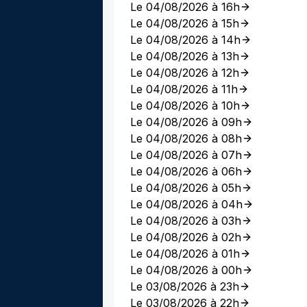
Le 04/08/2026 à 16h
Le 04/08/2026 à 15h
Le 04/08/2026 à 14h
Le 04/08/2026 à 13h
Le 04/08/2026 à 12h
Le 04/08/2026 à 11h
Le 04/08/2026 à 10h
Le 04/08/2026 à 09h
Le 04/08/2026 à 08h
Le 04/08/2026 à 07h
Le 04/08/2026 à 06h
Le 04/08/2026 à 05h
Le 04/08/2026 à 04h
Le 04/08/2026 à 03h
Le 04/08/2026 à 02h
Le 04/08/2026 à 01h
Le 04/08/2026 à 00h
Le 03/08/2026 à 23h
Le 03/08/2026 à 22h