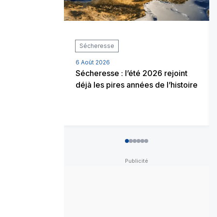
Sécheresse
6 Août 2026
Sécheresse : l’été 2026 rejoint
déjà les pires années de l’histoire
0
1
2
3
4
5