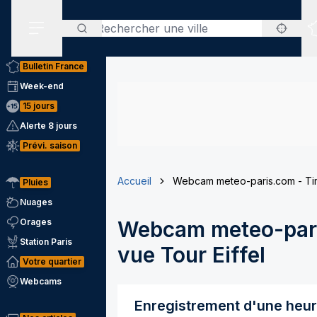
Rechercher
Menu secondaire
Bulletin France
Week-end
15 jours
Alerte 8 jours
Prévi. saison
Accueil
Webcam meteo-paris.com - Tim
Pluies
Nuages
Orages
Webcam meteo-pari
Station Paris
vue Tour Eiffel
Votre quartier
Webcams
Enregistrement d'une heu