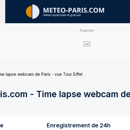
Sites expertisés
e lapse webcam de Paris - vue Tour Eiffel
s.com - Time lapse webcam de 
re
Enregistrement de 24h