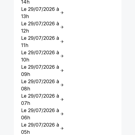
14h
Le 29/07/2026 à
13h
Le 29/07/2026 à
12h
Le 29/07/2026 à
11h
Le 29/07/2026 à
10h
Le 29/07/2026 à
09h
Le 29/07/2026 à
08h
Le 29/07/2026 à
07h
Le 29/07/2026 à
06h
Le 29/07/2026 à
05h