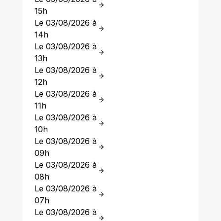
15h
Le 03/08/2026 à
14h
Le 03/08/2026 à
13h
Le 03/08/2026 à
12h
Le 03/08/2026 à
11h
Le 03/08/2026 à
10h
Le 03/08/2026 à
09h
Le 03/08/2026 à
08h
Le 03/08/2026 à
07h
Le 03/08/2026 à