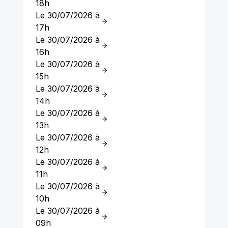
18h
Le 30/07/2026 à
17h
Le 30/07/2026 à
16h
Le 30/07/2026 à
15h
Le 30/07/2026 à
14h
Le 30/07/2026 à
13h
Le 30/07/2026 à
12h
Le 30/07/2026 à
11h
Le 30/07/2026 à
10h
Le 30/07/2026 à
09h