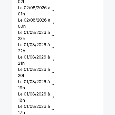
02h
Le 02/08/2026 à
01h
Le 02/08/2026 à
00h
Le 01/08/2026 à
23h
Le 01/08/2026 à
22h
Le 01/08/2026 à
21h
Le 01/08/2026 à
20h
Le 01/08/2026 à
19h
Le 01/08/2026 à
18h
Le 01/08/2026 à
17h