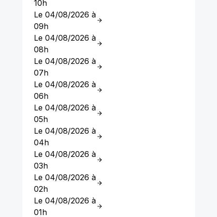
10h
Le 04/08/2026 à
09h
Le 04/08/2026 à
08h
Le 04/08/2026 à
07h
Le 04/08/2026 à
06h
Le 04/08/2026 à
05h
Le 04/08/2026 à
04h
Le 04/08/2026 à
03h
Le 04/08/2026 à
02h
Le 04/08/2026 à
01h