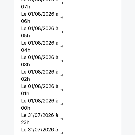
07h
Le 01/08/2026 à
06h
Le 01/08/2026 à
05h
Le 01/08/2026 à
04h
Le 01/08/2026 à
03h
Le 01/08/2026 à
02h
Le 01/08/2026 à
01h
Le 01/08/2026 à
00h
Le 31/07/2026 à
23h
Le 31/07/2026 à