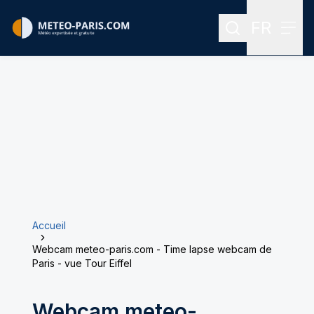
FR
Rechercher
Menu
Menu des
Accueil
Webcam meteo-paris.com - Time lapse webcam de
Paris - vue Tour Eiffel
Webcam meteo-