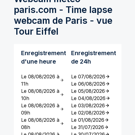
paris.com - Time lapse
webcam de Paris - vue
Tour Eiffel
Enregistrement
Enregistrement
d'une heure
de 24h
Le 08/08/2026 à
Le 07/08/2026
11h
Le 06/08/2026
Le 08/08/2026 à
Le 05/08/2026
10h
Le 04/08/2026
Le 08/08/2026 à
Le 03/08/2026
09h
Le 02/08/2026
Le 08/08/2026 à
Le 01/08/2026
08h
Le 31/07/2026
Le 08/08/2026 à
Le 30/07/2026