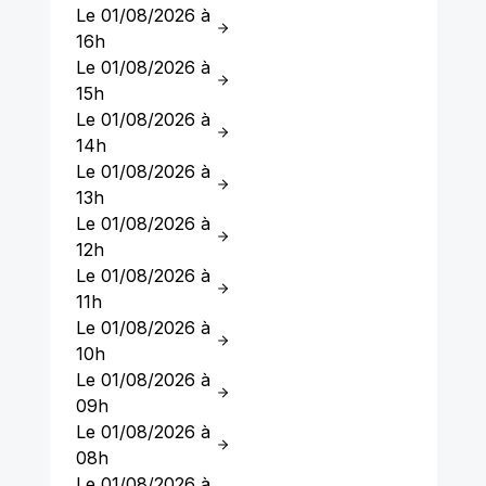
Le 01/08/2026 à
16h
Le 01/08/2026 à
15h
Le 01/08/2026 à
14h
Le 01/08/2026 à
13h
Le 01/08/2026 à
12h
Le 01/08/2026 à
11h
Le 01/08/2026 à
10h
Le 01/08/2026 à
09h
Le 01/08/2026 à
08h
Le 01/08/2026 à