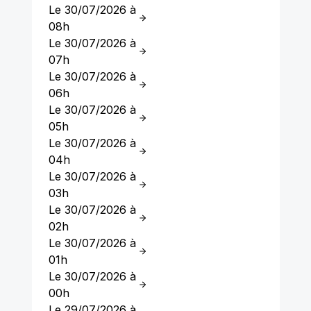
Le 30/07/2026 à
08h
Le 30/07/2026 à
07h
Le 30/07/2026 à
06h
Le 30/07/2026 à
05h
Le 30/07/2026 à
04h
Le 30/07/2026 à
03h
Le 30/07/2026 à
02h
Le 30/07/2026 à
01h
Le 30/07/2026 à
00h
Le 29/07/2026 à