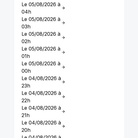
Le 05/08/2026 à
04h
Le 05/08/2026 à
03h
Le 05/08/2026 à
02h
Le 05/08/2026 à
01h
Le 05/08/2026 à
00h
Le 04/08/2026 à
23h
Le 04/08/2026 à
22h
Le 04/08/2026 à
21h
Le 04/08/2026 à
20h
Le 04/08/2026 à