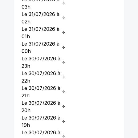
03h
Le 31/07/2026 à
02h
Le 31/07/2026 à
01h
Le 31/07/2026 à
00h
Le 30/07/2026 à
23h
Le 30/07/2026 à
22h
Le 30/07/2026 à
21h
Le 30/07/2026 à
20h
Le 30/07/2026 à
19h
Le 30/07/2026 à