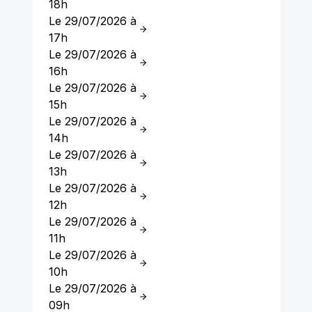
18h
Le 29/07/2026 à
17h
Le 29/07/2026 à
16h
Le 29/07/2026 à
15h
Le 29/07/2026 à
14h
Le 29/07/2026 à
13h
Le 29/07/2026 à
12h
Le 29/07/2026 à
11h
Le 29/07/2026 à
10h
Le 29/07/2026 à
09h