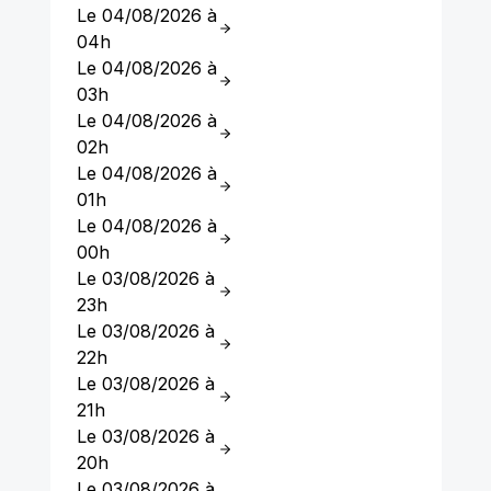
Le 04/08/2026 à
04h
Le 04/08/2026 à
03h
Le 04/08/2026 à
02h
Le 04/08/2026 à
01h
Le 04/08/2026 à
00h
Le 03/08/2026 à
23h
Le 03/08/2026 à
22h
Le 03/08/2026 à
21h
Le 03/08/2026 à
20h
Le 03/08/2026 à