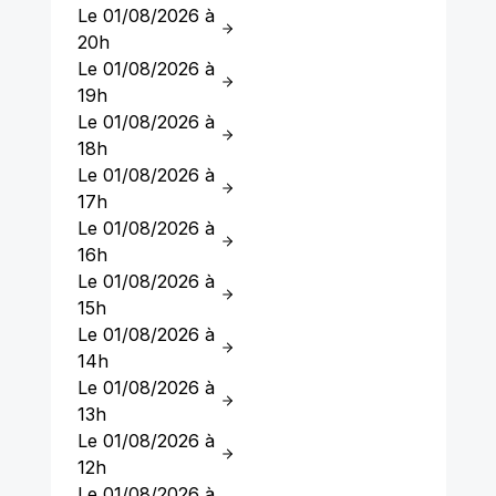
Le 01/08/2026 à
20h
Le 01/08/2026 à
19h
Le 01/08/2026 à
18h
Le 01/08/2026 à
17h
Le 01/08/2026 à
16h
Le 01/08/2026 à
15h
Le 01/08/2026 à
14h
Le 01/08/2026 à
13h
Le 01/08/2026 à
12h
Le 01/08/2026 à