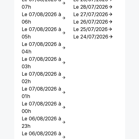
07h
Le 28/07/2026
Le 07/08/2026 à
Le 27/07/2026
06h
Le 26/07/2026
Le 07/08/2026 à
Le 25/07/2026
05h
Le 24/07/2026
Le 07/08/2026 à
04h
Le 07/08/2026 à
03h
Le 07/08/2026 à
02h
Le 07/08/2026 à
01h
Le 07/08/2026 à
00h
Le 06/08/2026 à
23h
Le 06/08/2026 à