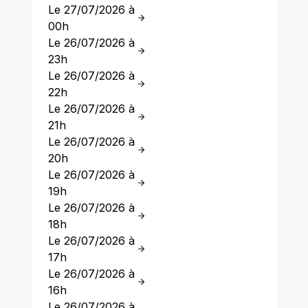
Le 27/07/2026 à
00h
Le 26/07/2026 à
23h
Le 26/07/2026 à
22h
Le 26/07/2026 à
21h
Le 26/07/2026 à
20h
Le 26/07/2026 à
19h
Le 26/07/2026 à
18h
Le 26/07/2026 à
17h
Le 26/07/2026 à
16h
Le 26/07/2026 à