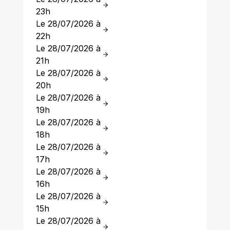
23h
Le 28/07/2026 à
22h
Le 28/07/2026 à
21h
Le 28/07/2026 à
20h
Le 28/07/2026 à
19h
Le 28/07/2026 à
18h
Le 28/07/2026 à
17h
Le 28/07/2026 à
16h
Le 28/07/2026 à
15h
Le 28/07/2026 à