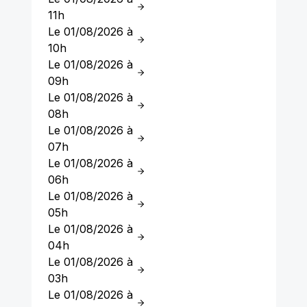
11h
Le 01/08/2026 à
10h
Le 01/08/2026 à
09h
Le 01/08/2026 à
08h
Le 01/08/2026 à
07h
Le 01/08/2026 à
06h
Le 01/08/2026 à
05h
Le 01/08/2026 à
04h
Le 01/08/2026 à
03h
Le 01/08/2026 à