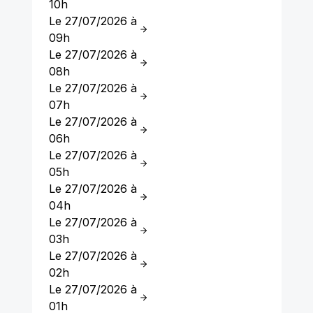
10h
Le 27/07/2026 à
09h
Le 27/07/2026 à
08h
Le 27/07/2026 à
07h
Le 27/07/2026 à
06h
Le 27/07/2026 à
05h
Le 27/07/2026 à
04h
Le 27/07/2026 à
03h
Le 27/07/2026 à
02h
Le 27/07/2026 à
01h