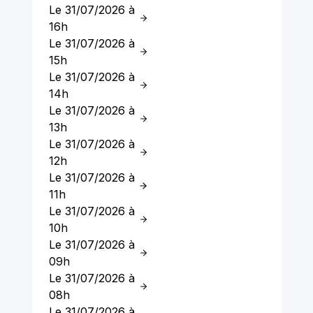
Le 31/07/2026 à
16h
Le 31/07/2026 à
15h
Le 31/07/2026 à
14h
Le 31/07/2026 à
13h
Le 31/07/2026 à
12h
Le 31/07/2026 à
11h
Le 31/07/2026 à
10h
Le 31/07/2026 à
09h
Le 31/07/2026 à
08h
Le 31/07/2026 à