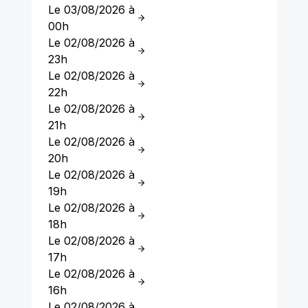
Le 03/08/2026 à
00h
Le 02/08/2026 à
23h
Le 02/08/2026 à
22h
Le 02/08/2026 à
21h
Le 02/08/2026 à
20h
Le 02/08/2026 à
19h
Le 02/08/2026 à
18h
Le 02/08/2026 à
17h
Le 02/08/2026 à
16h
Le 02/08/2026 à