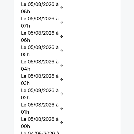
Le 05/08/2026 à
08h
Le 05/08/2026 à
07h
Le 05/08/2026 à
06h
Le 05/08/2026 à
05h
Le 05/08/2026 à
04h
Le 05/08/2026 à
03h
Le 05/08/2026 à
02h
Le 05/08/2026 à
01h
Le 05/08/2026 à
00h
Le 04/08/2026 à