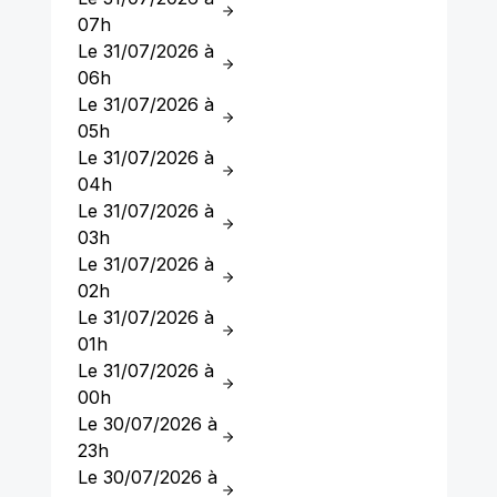
07h
Le 31/07/2026 à
06h
Le 31/07/2026 à
05h
Le 31/07/2026 à
04h
Le 31/07/2026 à
03h
Le 31/07/2026 à
02h
Le 31/07/2026 à
01h
Le 31/07/2026 à
00h
Le 30/07/2026 à
23h
Le 30/07/2026 à