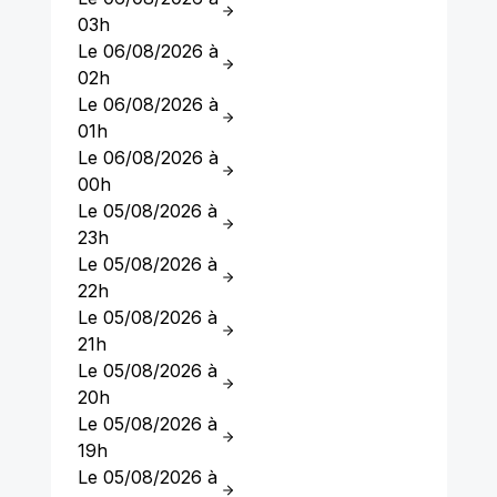
03h
Le 06/08/2026 à
02h
Le 06/08/2026 à
01h
Le 06/08/2026 à
00h
Le 05/08/2026 à
23h
Le 05/08/2026 à
22h
Le 05/08/2026 à
21h
Le 05/08/2026 à
20h
Le 05/08/2026 à
19h
Le 05/08/2026 à