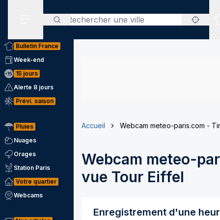
Rechercher
Menu secondaire
Bulletin France
Week-end
15 jours
Alerte 8 jours
Prévi. saison
Accueil
Webcam meteo-paris.com - Tim
Pluies
Nuages
Orages
Webcam meteo-pari
Station Paris
vue Tour Eiffel
Votre quartier
Webcams
Enregistrement d'une heu