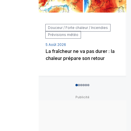
Douceur / Forte chaleur / Incendies
Prévisions météo
5 Août 2026
La fraîcheur ne va pas durer : la
chaleur prépare son retour
0
1
2
3
4
5