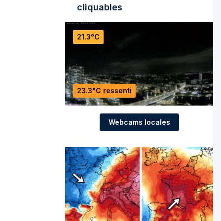
cliquables
21.3°C
23.3°C ressenti
Webcams locales