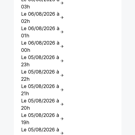
03h
Le 06/08/2026 à
02h
Le 06/08/2026 à
01h
Le 06/08/2026 à
00h
Le 05/08/2026 à
23h
Le 05/08/2026 à
22h
Le 05/08/2026 à
21h
Le 05/08/2026 à
20h
Le 05/08/2026 à
19h
Le 05/08/2026 à