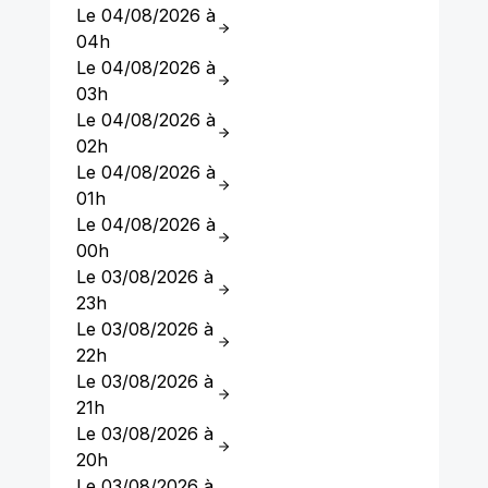
Le 04/08/2026 à
04h
Le 04/08/2026 à
03h
Le 04/08/2026 à
02h
Le 04/08/2026 à
01h
Le 04/08/2026 à
00h
Le 03/08/2026 à
23h
Le 03/08/2026 à
22h
Le 03/08/2026 à
21h
Le 03/08/2026 à
20h
Le 03/08/2026 à