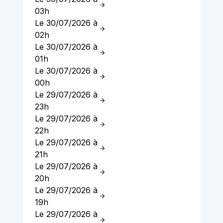
03h
Le 30/07/2026 à
02h
Le 30/07/2026 à
01h
Le 30/07/2026 à
00h
Le 29/07/2026 à
23h
Le 29/07/2026 à
22h
Le 29/07/2026 à
21h
Le 29/07/2026 à
20h
Le 29/07/2026 à
19h
Le 29/07/2026 à