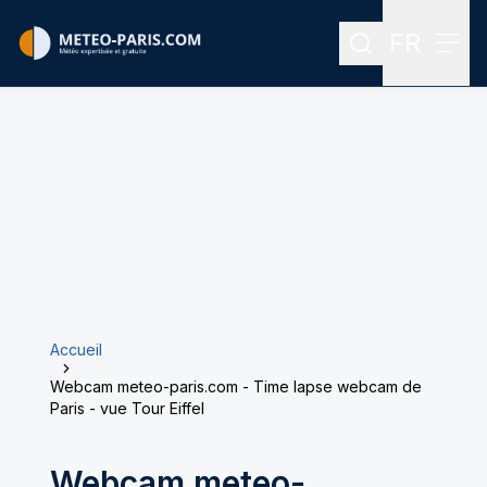
FR
Rechercher
Menu
Menu des
Accueil
Webcam meteo-paris.com - Time lapse webcam de
Paris - vue Tour Eiffel
Webcam meteo-