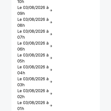
10h
Le 03/08/2026 à
09h
Le 03/08/2026 à
08h
Le 03/08/2026 à
07h
Le 03/08/2026 à
06h
Le 03/08/2026 à
05h
Le 03/08/2026 à
04h
Le 03/08/2026 à
03h
Le 03/08/2026 à
02h
Le 03/08/2026 à
01h