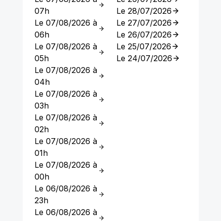
07h
Le 28/07/2026
Le 07/08/2026 à
Le 27/07/2026
06h
Le 26/07/2026
Le 07/08/2026 à
Le 25/07/2026
05h
Le 24/07/2026
Le 07/08/2026 à
04h
Le 07/08/2026 à
03h
Le 07/08/2026 à
02h
Le 07/08/2026 à
01h
Le 07/08/2026 à
00h
Le 06/08/2026 à
23h
Le 06/08/2026 à