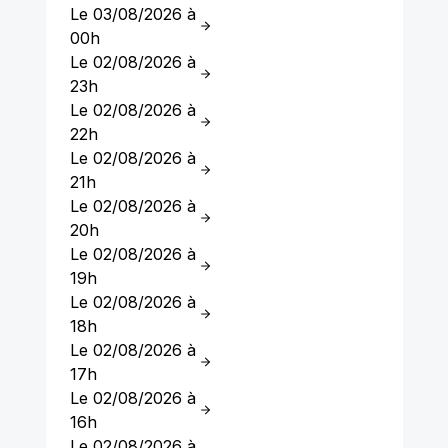
Le 03/08/2026 à
00h
Le 02/08/2026 à
23h
Le 02/08/2026 à
22h
Le 02/08/2026 à
21h
Le 02/08/2026 à
20h
Le 02/08/2026 à
19h
Le 02/08/2026 à
18h
Le 02/08/2026 à
17h
Le 02/08/2026 à
16h
Le 02/08/2026 à