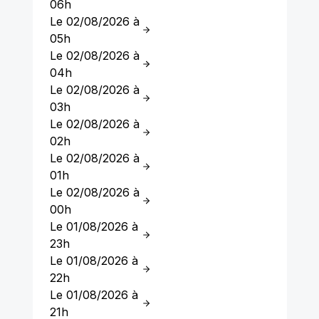
06h
Le 02/08/2026 à
05h
Le 02/08/2026 à
04h
Le 02/08/2026 à
03h
Le 02/08/2026 à
02h
Le 02/08/2026 à
01h
Le 02/08/2026 à
00h
Le 01/08/2026 à
23h
Le 01/08/2026 à
22h
Le 01/08/2026 à
21h