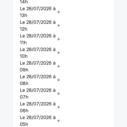
14h
Le 28/07/2026 à
13h
Le 28/07/2026 à
12h
Le 28/07/2026 à
11h
Le 28/07/2026 à
10h
Le 28/07/2026 à
09h
Le 28/07/2026 à
08h
Le 28/07/2026 à
07h
Le 28/07/2026 à
06h
Le 28/07/2026 à
05h