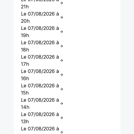
21h
Le 07/08/2026 à
20h
Le 07/08/2026 à
19h
Le 07/08/2026 à
18h
Le 07/08/2026 à
17h
Le 07/08/2026 à
16h
Le 07/08/2026 à
15h
Le 07/08/2026 à
14h
Le 07/08/2026 à
13h
Le 07/08/2026 à