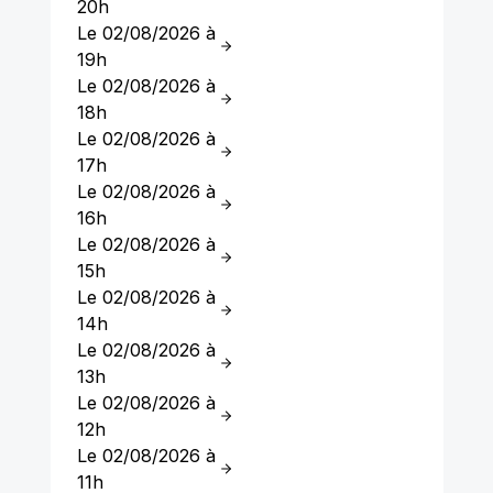
20h
Le 02/08/2026 à
19h
Le 02/08/2026 à
18h
Le 02/08/2026 à
17h
Le 02/08/2026 à
16h
Le 02/08/2026 à
15h
Le 02/08/2026 à
14h
Le 02/08/2026 à
13h
Le 02/08/2026 à
12h
Le 02/08/2026 à
11h