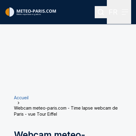
FR
Rechercher
Menu
Menu des
Accueil
Webcam meteo-paris.com - Time lapse webcam de
Paris - vue Tour Eiffel
Webcam meteo-