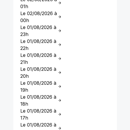
01h
Le 02/08/2026 à
00h
Le 01/08/2026 à
23h
Le 01/08/2026 à
22h
Le 01/08/2026 à
21h
Le 01/08/2026 à
20h
Le 01/08/2026 à
19h
Le 01/08/2026 à
18h
Le 01/08/2026 à
17h
Le 01/08/2026 à