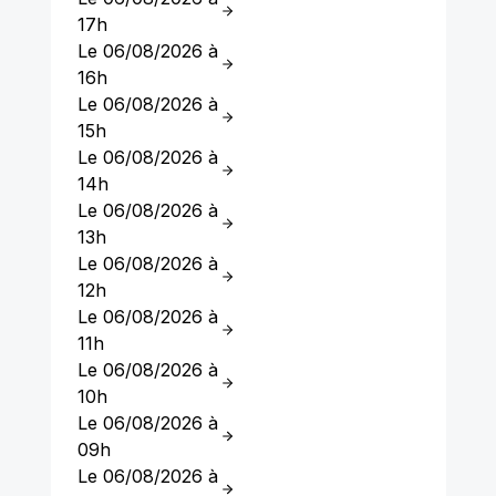
17h
Le 06/08/2026 à
16h
Le 06/08/2026 à
15h
Le 06/08/2026 à
14h
Le 06/08/2026 à
13h
Le 06/08/2026 à
12h
Le 06/08/2026 à
11h
Le 06/08/2026 à
10h
Le 06/08/2026 à
09h
Le 06/08/2026 à