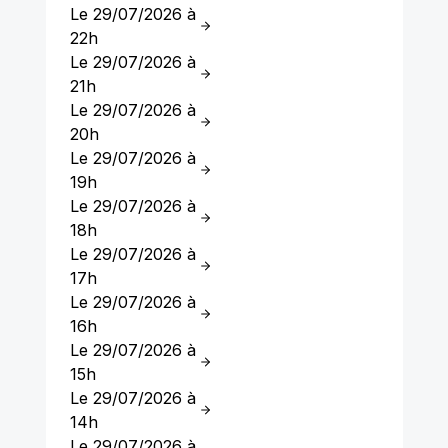
Le 29/07/2026 à
22h
Le 29/07/2026 à
21h
Le 29/07/2026 à
20h
Le 29/07/2026 à
19h
Le 29/07/2026 à
18h
Le 29/07/2026 à
17h
Le 29/07/2026 à
16h
Le 29/07/2026 à
15h
Le 29/07/2026 à
14h
Le 29/07/2026 à