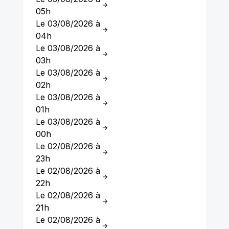
05h
Le 03/08/2026 à
04h
Le 03/08/2026 à
03h
Le 03/08/2026 à
02h
Le 03/08/2026 à
01h
Le 03/08/2026 à
00h
Le 02/08/2026 à
23h
Le 02/08/2026 à
22h
Le 02/08/2026 à
21h
Le 02/08/2026 à