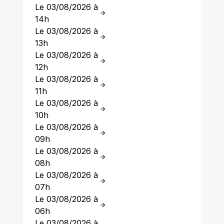
Le 03/08/2026 à
14h
Le 03/08/2026 à
13h
Le 03/08/2026 à
12h
Le 03/08/2026 à
11h
Le 03/08/2026 à
10h
Le 03/08/2026 à
09h
Le 03/08/2026 à
08h
Le 03/08/2026 à
07h
Le 03/08/2026 à
06h
Le 03/08/2026 à