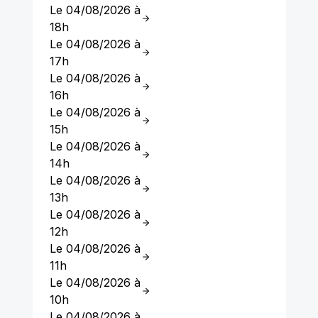
Le 04/08/2026 à
18h
Le 04/08/2026 à
17h
Le 04/08/2026 à
16h
Le 04/08/2026 à
15h
Le 04/08/2026 à
14h
Le 04/08/2026 à
13h
Le 04/08/2026 à
12h
Le 04/08/2026 à
11h
Le 04/08/2026 à
10h
Le 04/08/2026 à