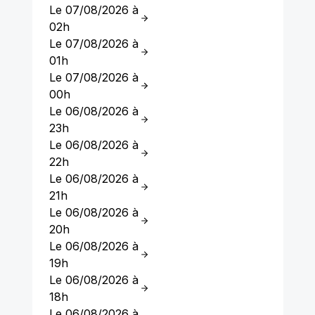
Le 07/08/2026 à
02h
Le 07/08/2026 à
01h
Le 07/08/2026 à
00h
Le 06/08/2026 à
23h
Le 06/08/2026 à
22h
Le 06/08/2026 à
21h
Le 06/08/2026 à
20h
Le 06/08/2026 à
19h
Le 06/08/2026 à
18h
Le 06/08/2026 à