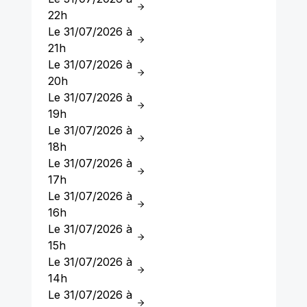
22h
Le 31/07/2026 à
21h
Le 31/07/2026 à
20h
Le 31/07/2026 à
19h
Le 31/07/2026 à
18h
Le 31/07/2026 à
17h
Le 31/07/2026 à
16h
Le 31/07/2026 à
15h
Le 31/07/2026 à
14h
Le 31/07/2026 à