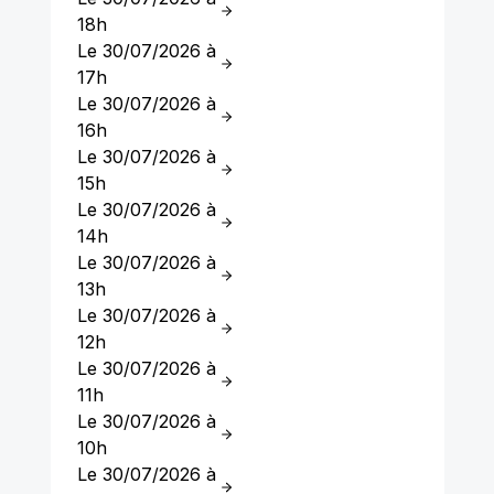
18h
Le 30/07/2026 à
17h
Le 30/07/2026 à
16h
Le 30/07/2026 à
15h
Le 30/07/2026 à
14h
Le 30/07/2026 à
13h
Le 30/07/2026 à
12h
Le 30/07/2026 à
11h
Le 30/07/2026 à
10h
Le 30/07/2026 à