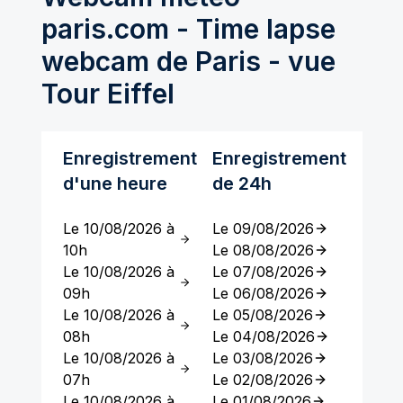
paris.com - Time lapse
webcam de Paris - vue
Tour Eiffel
Enregistrement
Enregistrement
d'une heure
de 24h
Le 10/08/2026 à
Le 09/08/2026
10h
Le 08/08/2026
Le 10/08/2026 à
Le 07/08/2026
09h
Le 06/08/2026
Le 10/08/2026 à
Le 05/08/2026
08h
Le 04/08/2026
Le 10/08/2026 à
Le 03/08/2026
07h
Le 02/08/2026
Le 10/08/2026 à
Le 01/08/2026