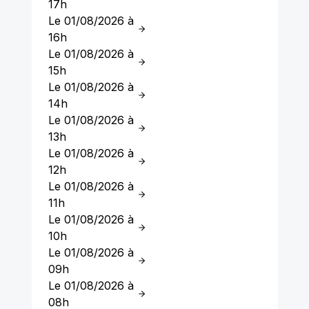
17h
Le 01/08/2026 à
16h
Le 01/08/2026 à
15h
Le 01/08/2026 à
14h
Le 01/08/2026 à
13h
Le 01/08/2026 à
12h
Le 01/08/2026 à
11h
Le 01/08/2026 à
10h
Le 01/08/2026 à
09h
Le 01/08/2026 à
08h