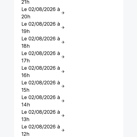
21h
Le 02/08/2026 à
20h
Le 02/08/2026 à
19h
Le 02/08/2026 à
18h
Le 02/08/2026 à
17h
Le 02/08/2026 à
16h
Le 02/08/2026 à
15h
Le 02/08/2026 à
14h
Le 02/08/2026 à
13h
Le 02/08/2026 à
12h