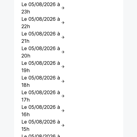
Le 05/08/2026 à
23h
Le 05/08/2026 à
22h
Le 05/08/2026 à
21h
Le 05/08/2026 à
20h
Le 05/08/2026 à
19h
Le 05/08/2026 à
18h
Le 05/08/2026 à
17h
Le 05/08/2026 à
16h
Le 05/08/2026 à
15h
Le 05/08/2026 à