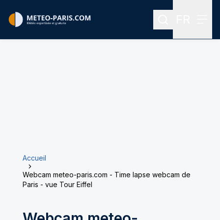
FR
Rechercher
Menu
Menu des
Accueil
Webcam meteo-paris.com - Time lapse webcam de
Paris - vue Tour Eiffel
Webcam meteo-