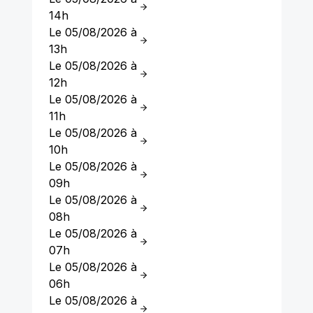
14h
Le 05/08/2026 à
13h
Le 05/08/2026 à
12h
Le 05/08/2026 à
11h
Le 05/08/2026 à
10h
Le 05/08/2026 à
09h
Le 05/08/2026 à
08h
Le 05/08/2026 à
07h
Le 05/08/2026 à
06h
Le 05/08/2026 à