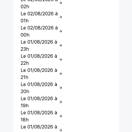
02h
Le 02/08/2026 à
01h
Le 02/08/2026 à
00h
Le 01/08/2026 à
23h
Le 01/08/2026 à
22h
Le 01/08/2026 à
21h
Le 01/08/2026 à
20h
Le 01/08/2026 à
19h
Le 01/08/2026 à
18h
Le 01/08/2026 à