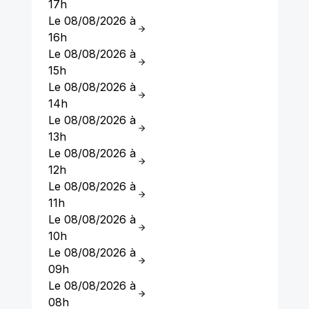
17h
Le 08/08/2026 à
16h
Le 08/08/2026 à
15h
Le 08/08/2026 à
14h
Le 08/08/2026 à
13h
Le 08/08/2026 à
12h
Le 08/08/2026 à
11h
Le 08/08/2026 à
10h
Le 08/08/2026 à
09h
Le 08/08/2026 à
08h