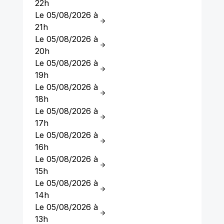
22h
Le 05/08/2026 à
21h
Le 05/08/2026 à
20h
Le 05/08/2026 à
19h
Le 05/08/2026 à
18h
Le 05/08/2026 à
17h
Le 05/08/2026 à
16h
Le 05/08/2026 à
15h
Le 05/08/2026 à
14h
Le 05/08/2026 à
13h