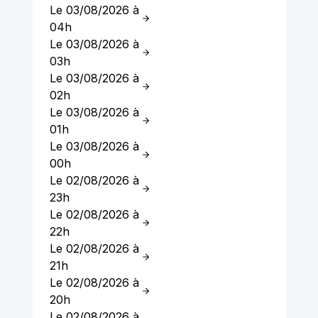
Le 03/08/2026 à
04h
Le 03/08/2026 à
03h
Le 03/08/2026 à
02h
Le 03/08/2026 à
01h
Le 03/08/2026 à
00h
Le 02/08/2026 à
23h
Le 02/08/2026 à
22h
Le 02/08/2026 à
21h
Le 02/08/2026 à
20h
Le 02/08/2026 à