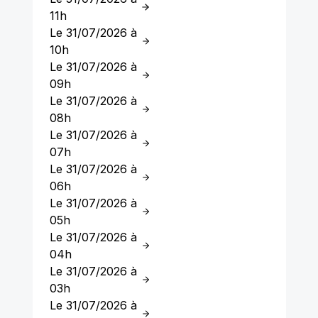
11h
Le 31/07/2026 à
10h
Le 31/07/2026 à
09h
Le 31/07/2026 à
08h
Le 31/07/2026 à
07h
Le 31/07/2026 à
06h
Le 31/07/2026 à
05h
Le 31/07/2026 à
04h
Le 31/07/2026 à
03h
Le 31/07/2026 à