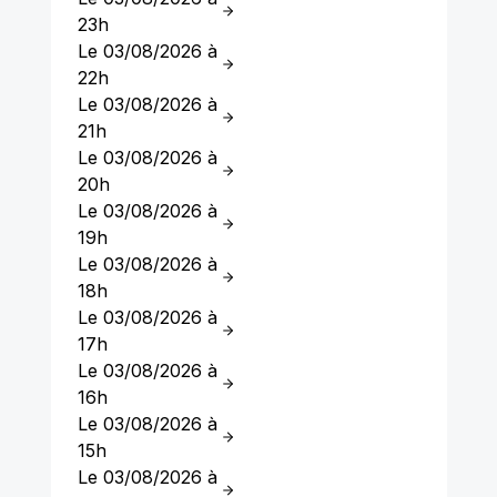
23h
Le 03/08/2026 à
22h
Le 03/08/2026 à
21h
Le 03/08/2026 à
20h
Le 03/08/2026 à
19h
Le 03/08/2026 à
18h
Le 03/08/2026 à
17h
Le 03/08/2026 à
16h
Le 03/08/2026 à
15h
Le 03/08/2026 à