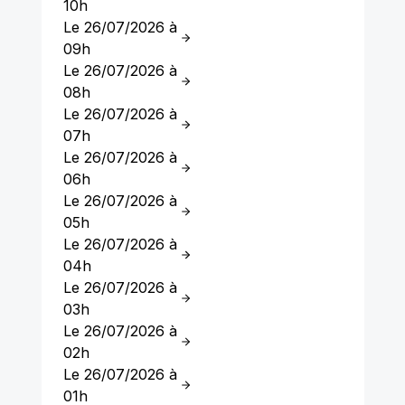
10h
Le 26/07/2026 à
09h
Le 26/07/2026 à
08h
Le 26/07/2026 à
07h
Le 26/07/2026 à
06h
Le 26/07/2026 à
05h
Le 26/07/2026 à
04h
Le 26/07/2026 à
03h
Le 26/07/2026 à
02h
Le 26/07/2026 à
01h