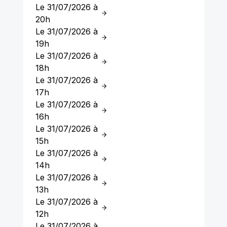
Le 31/07/2026 à
20h
Le 31/07/2026 à
19h
Le 31/07/2026 à
18h
Le 31/07/2026 à
17h
Le 31/07/2026 à
16h
Le 31/07/2026 à
15h
Le 31/07/2026 à
14h
Le 31/07/2026 à
13h
Le 31/07/2026 à
12h
Le 31/07/2026 à