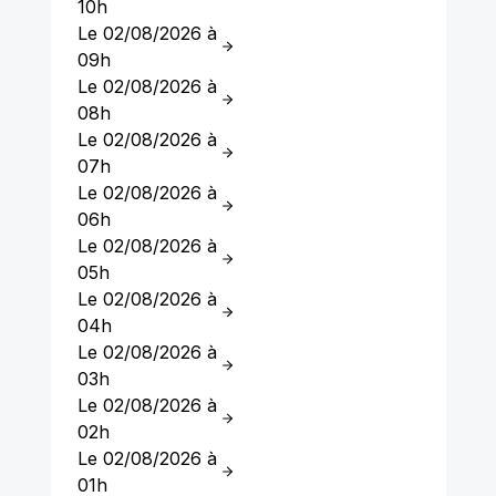
10h
Le 02/08/2026 à
09h
Le 02/08/2026 à
08h
Le 02/08/2026 à
07h
Le 02/08/2026 à
06h
Le 02/08/2026 à
05h
Le 02/08/2026 à
04h
Le 02/08/2026 à
03h
Le 02/08/2026 à
02h
Le 02/08/2026 à
01h