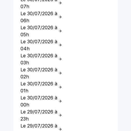
07h
Le 30/07/2026 à
06h
Le 30/07/2026 à
05h
Le 30/07/2026 à
04h
Le 30/07/2026 à
03h
Le 30/07/2026 à
02h
Le 30/07/2026 à
01h
Le 30/07/2026 à
00h
Le 29/07/2026 à
23h
Le 29/07/2026 à