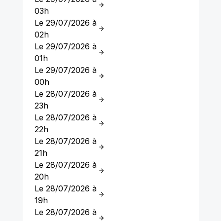
03h
Le 29/07/2026 à
02h
Le 29/07/2026 à
01h
Le 29/07/2026 à
00h
Le 28/07/2026 à
23h
Le 28/07/2026 à
22h
Le 28/07/2026 à
21h
Le 28/07/2026 à
20h
Le 28/07/2026 à
19h
Le 28/07/2026 à