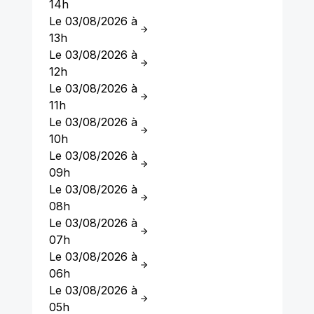
14h
Le 03/08/2026 à
13h
Le 03/08/2026 à
12h
Le 03/08/2026 à
11h
Le 03/08/2026 à
10h
Le 03/08/2026 à
09h
Le 03/08/2026 à
08h
Le 03/08/2026 à
07h
Le 03/08/2026 à
06h
Le 03/08/2026 à
05h