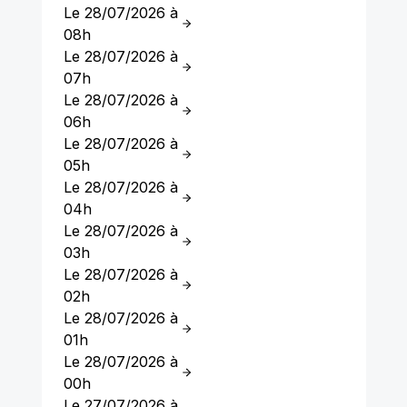
Le 28/07/2026 à
08h
Le 28/07/2026 à
07h
Le 28/07/2026 à
06h
Le 28/07/2026 à
05h
Le 28/07/2026 à
04h
Le 28/07/2026 à
03h
Le 28/07/2026 à
02h
Le 28/07/2026 à
01h
Le 28/07/2026 à
00h
Le 27/07/2026 à