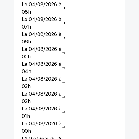
Le 04/08/2026 à
08h
Le 04/08/2026 à
07h
Le 04/08/2026 à
06h
Le 04/08/2026 à
05h
Le 04/08/2026 à
04h
Le 04/08/2026 à
03h
Le 04/08/2026 à
02h
Le 04/08/2026 à
01h
Le 04/08/2026 à
00h
Le 03/08/2026 à