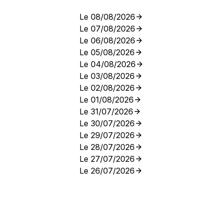
Le 08/08/2026
Le 07/08/2026
Le 06/08/2026
Le 05/08/2026
Le 04/08/2026
Le 03/08/2026
Le 02/08/2026
Le 01/08/2026
Le 31/07/2026
Le 30/07/2026
Le 29/07/2026
Le 28/07/2026
Le 27/07/2026
Le 26/07/2026