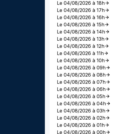
Le 04/08/2026 à 18h
Le 04/08/2026 à 17h
Le 04/08/2026 à 16h
Le 04/08/2026 à 15h
Le 04/08/2026 à 14h
Le 04/08/2026 à 13h
Le 04/08/2026 à 12h
Le 04/08/2026 à 11h
Le 04/08/2026 à 10h
Le 04/08/2026 à 09h
Le 04/08/2026 à 08h
Le 04/08/2026 à 07h
Le 04/08/2026 à 06h
Le 04/08/2026 à 05h
Le 04/08/2026 à 04h
Le 04/08/2026 à 03h
Le 04/08/2026 à 02h
Le 04/08/2026 à 01h
Le 04/08/2026 à 00h