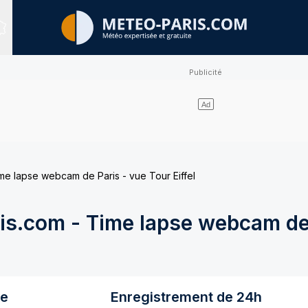
Sites expertisés
e lapse webcam de Paris - vue Tour Eiffel
s.com - Time lapse webcam de 
re
Enregistrement de 24h