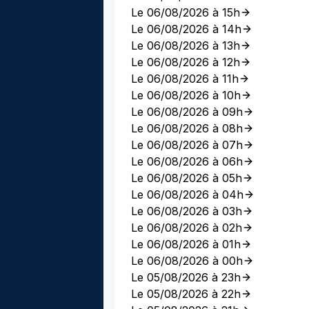
Le 06/08/2026 à 15h
Le 06/08/2026 à 14h
Le 06/08/2026 à 13h
Le 06/08/2026 à 12h
Le 06/08/2026 à 11h
Le 06/08/2026 à 10h
Le 06/08/2026 à 09h
Le 06/08/2026 à 08h
Le 06/08/2026 à 07h
Le 06/08/2026 à 06h
Le 06/08/2026 à 05h
Le 06/08/2026 à 04h
Le 06/08/2026 à 03h
Le 06/08/2026 à 02h
Le 06/08/2026 à 01h
Le 06/08/2026 à 00h
Le 05/08/2026 à 23h
Le 05/08/2026 à 22h