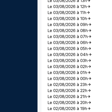
Le 03/08/2026 à 13h
Le 03/08/2026 à 12h
Le 03/08/2026 à 11h
Le 03/08/2026 à 10h
Le 03/08/2026 à 09h
Le 03/08/2026 à 08h
Le 03/08/2026 à 07h
Le 03/08/2026 à 06h
Le 03/08/2026 à 05h
Le 03/08/2026 à 04h
Le 03/08/2026 à 03h
Le 03/08/2026 à 02h
Le 03/08/2026 à 01h
Le 03/08/2026 à 00h
Le 02/08/2026 à 23h
Le 02/08/2026 à 22h
Le 02/08/2026 à 21h
Le 02/08/2026 à 20h
Le 02/08/2026 à 19h