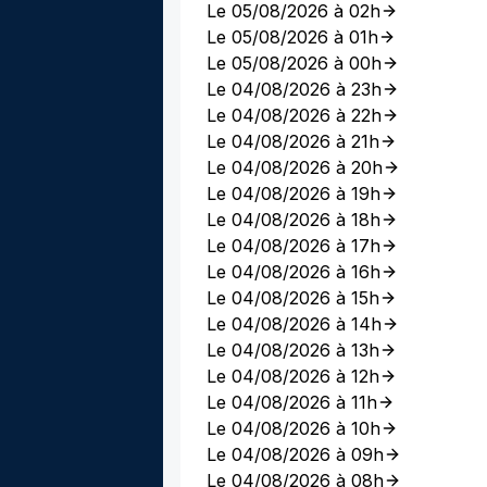
Le 05/08/2026 à 02h
Le 05/08/2026 à 01h
Le 05/08/2026 à 00h
Le 04/08/2026 à 23h
Le 04/08/2026 à 22h
Le 04/08/2026 à 21h
Le 04/08/2026 à 20h
Le 04/08/2026 à 19h
Le 04/08/2026 à 18h
Le 04/08/2026 à 17h
Le 04/08/2026 à 16h
Le 04/08/2026 à 15h
Le 04/08/2026 à 14h
Le 04/08/2026 à 13h
Le 04/08/2026 à 12h
Le 04/08/2026 à 11h
Le 04/08/2026 à 10h
Le 04/08/2026 à 09h
Le 04/08/2026 à 08h