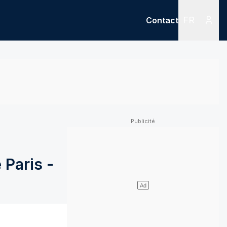
FR
Contact
Menu
Menu des
Paris -