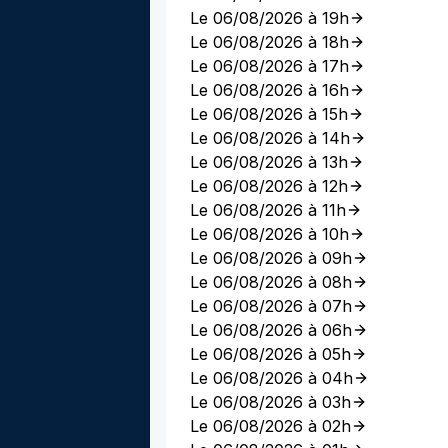
Le 06/08/2026 à 19h
Le 06/08/2026 à 18h
Le 06/08/2026 à 17h
Le 06/08/2026 à 16h
Le 06/08/2026 à 15h
Le 06/08/2026 à 14h
Le 06/08/2026 à 13h
Le 06/08/2026 à 12h
Le 06/08/2026 à 11h
Le 06/08/2026 à 10h
Le 06/08/2026 à 09h
Le 06/08/2026 à 08h
Le 06/08/2026 à 07h
Le 06/08/2026 à 06h
Le 06/08/2026 à 05h
Le 06/08/2026 à 04h
Le 06/08/2026 à 03h
Le 06/08/2026 à 02h