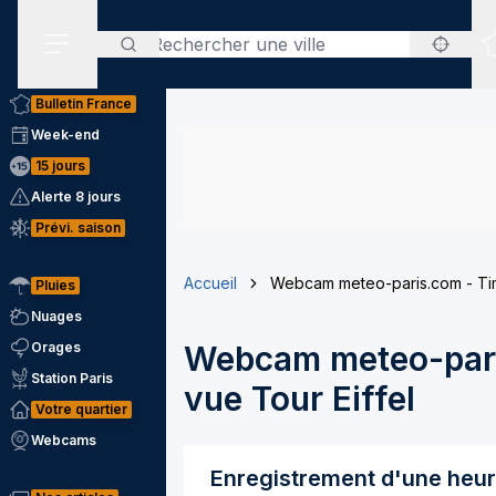
Rechercher
Menu secondaire
Bulletin France
Week-end
15 jours
Alerte 8 jours
Prévi. saison
Accueil
Webcam meteo-paris.com - Tim
Pluies
Nuages
Orages
Webcam meteo-pari
Station Paris
vue Tour Eiffel
Votre quartier
Webcams
Enregistrement d'une heu