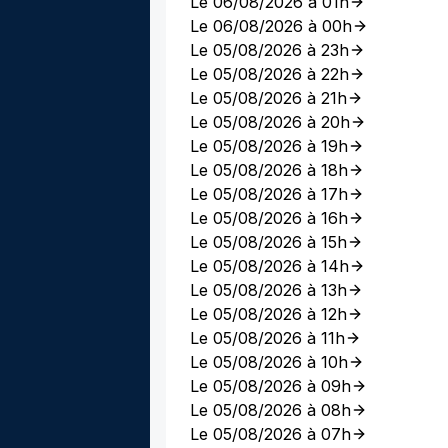
Le 06/08/2026 à 01h
Le 06/08/2026 à 00h
Le 05/08/2026 à 23h
Le 05/08/2026 à 22h
Le 05/08/2026 à 21h
Le 05/08/2026 à 20h
Le 05/08/2026 à 19h
Le 05/08/2026 à 18h
Le 05/08/2026 à 17h
Le 05/08/2026 à 16h
Le 05/08/2026 à 15h
Le 05/08/2026 à 14h
Le 05/08/2026 à 13h
Le 05/08/2026 à 12h
Le 05/08/2026 à 11h
Le 05/08/2026 à 10h
Le 05/08/2026 à 09h
Le 05/08/2026 à 08h
Le 05/08/2026 à 07h