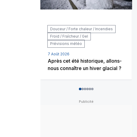
Douceur / Forte chaleur / Incendies
Froid / Fraîcheur / Gel
Prévisions météo
7 Août 2026
Après cet été historique, allons-
nous connaître un hiver glacial ?
0
1
2
3
4
5