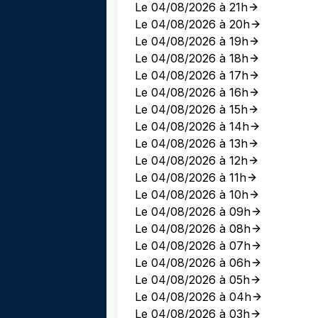
Le 04/08/2026 à 21h
Le 04/08/2026 à 20h
Le 04/08/2026 à 19h
Le 04/08/2026 à 18h
Le 04/08/2026 à 17h
Le 04/08/2026 à 16h
Le 04/08/2026 à 15h
Le 04/08/2026 à 14h
Le 04/08/2026 à 13h
Le 04/08/2026 à 12h
Le 04/08/2026 à 11h
Le 04/08/2026 à 10h
Le 04/08/2026 à 09h
Le 04/08/2026 à 08h
Le 04/08/2026 à 07h
Le 04/08/2026 à 06h
Le 04/08/2026 à 05h
Le 04/08/2026 à 04h
Le 04/08/2026 à 03h