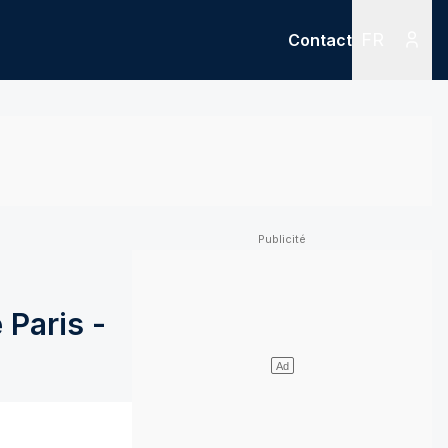
FR
Contact
Menu
Menu des
Paris -