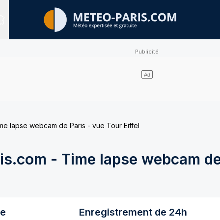
Sites expertisés
e lapse webcam de Paris - vue Tour Eiffel
s.com - Time lapse webcam de 
re
Enregistrement de 24h