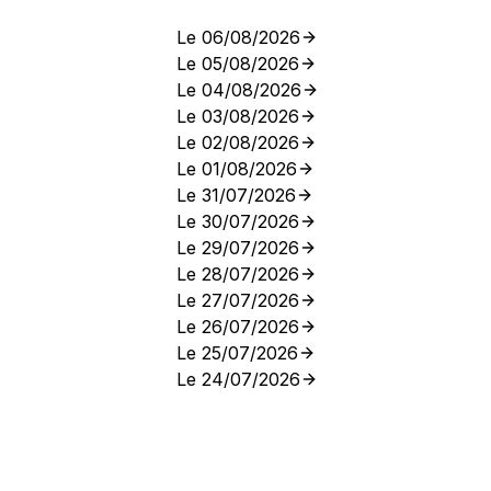
Le 06/08/2026
Le 05/08/2026
Le 04/08/2026
Le 03/08/2026
Le 02/08/2026
Le 01/08/2026
Le 31/07/2026
Le 30/07/2026
Le 29/07/2026
Le 28/07/2026
Le 27/07/2026
Le 26/07/2026
Le 25/07/2026
Le 24/07/2026