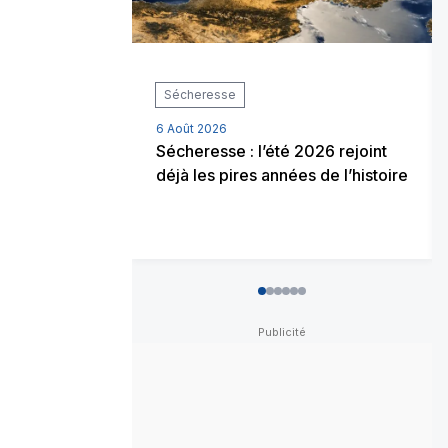
Sécheresse
6 Août 2026
Sécheresse : l’été 2026 rejoint
déjà les pires années de l’histoire
0
1
2
3
4
5