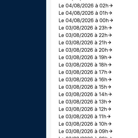
Le 04/08/2026 à 02h
Le 04/08/2026 à 01h
Le 04/08/2026 à 00h
Le 03/08/2026 à 23h
Le 03/08/2026 à 22h
Le 03/08/2026 à 21h
Le 03/08/2026 à 20h
Le 03/08/2026 à 19h
Le 03/08/2026 à 18h
Le 03/08/2026 à 17h
Le 03/08/2026 à 16h
Le 03/08/2026 à 15h
Le 03/08/2026 à 14h
Le 03/08/2026 à 13h
Le 03/08/2026 à 12h
Le 03/08/2026 à 11h
Le 03/08/2026 à 10h
Le 03/08/2026 à 09h