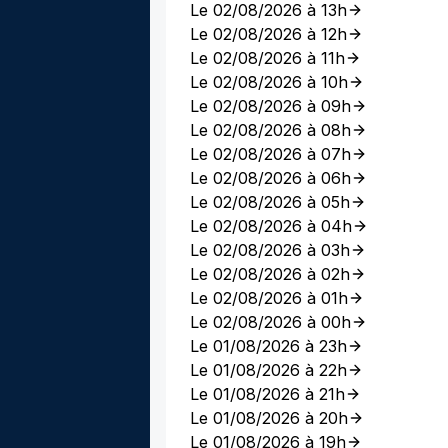
Le 02/08/2026 à 13h
Le 02/08/2026 à 12h
Le 02/08/2026 à 11h
Le 02/08/2026 à 10h
Le 02/08/2026 à 09h
Le 02/08/2026 à 08h
Le 02/08/2026 à 07h
Le 02/08/2026 à 06h
Le 02/08/2026 à 05h
Le 02/08/2026 à 04h
Le 02/08/2026 à 03h
Le 02/08/2026 à 02h
Le 02/08/2026 à 01h
Le 02/08/2026 à 00h
Le 01/08/2026 à 23h
Le 01/08/2026 à 22h
Le 01/08/2026 à 21h
Le 01/08/2026 à 20h
Le 01/08/2026 à 19h