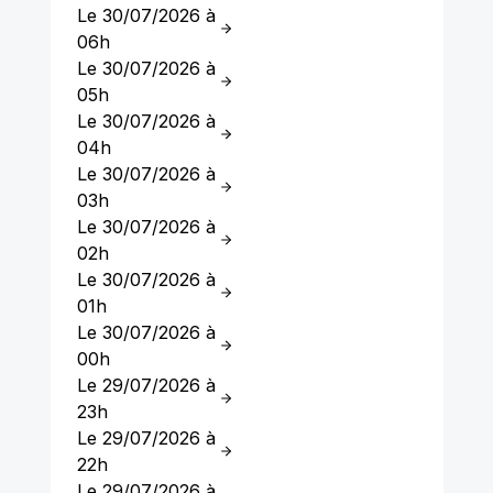
Le 30/07/2026 à
06h
Le 30/07/2026 à
05h
Le 30/07/2026 à
04h
Le 30/07/2026 à
03h
Le 30/07/2026 à
02h
Le 30/07/2026 à
01h
Le 30/07/2026 à
00h
Le 29/07/2026 à
23h
Le 29/07/2026 à
22h
Le 29/07/2026 à