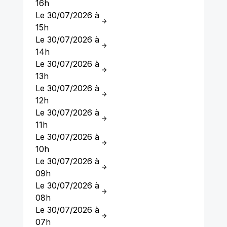
16h
Le 30/07/2026 à
15h
Le 30/07/2026 à
14h
Le 30/07/2026 à
13h
Le 30/07/2026 à
12h
Le 30/07/2026 à
11h
Le 30/07/2026 à
10h
Le 30/07/2026 à
09h
Le 30/07/2026 à
08h
Le 30/07/2026 à
07h