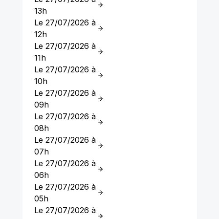
13h
Le 27/07/2026 à
12h
Le 27/07/2026 à
11h
Le 27/07/2026 à
10h
Le 27/07/2026 à
09h
Le 27/07/2026 à
08h
Le 27/07/2026 à
07h
Le 27/07/2026 à
06h
Le 27/07/2026 à
05h
Le 27/07/2026 à