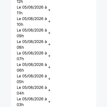
12h
Le 05/08/2026 à
11h
Le 05/08/2026 à
10h
Le 05/08/2026 à
09h
Le 05/08/2026 à
08h
Le 05/08/2026 à
07h
Le 05/08/2026 à
06h
Le 05/08/2026 à
05h
Le 05/08/2026 à
04h
Le 05/08/2026 à
03h