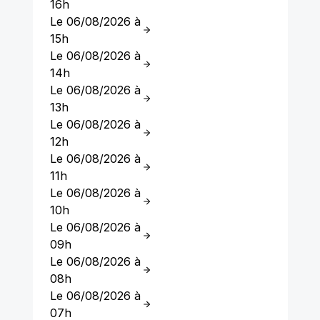
16h
Le 06/08/2026 à
15h
Le 06/08/2026 à
14h
Le 06/08/2026 à
13h
Le 06/08/2026 à
12h
Le 06/08/2026 à
11h
Le 06/08/2026 à
10h
Le 06/08/2026 à
09h
Le 06/08/2026 à
08h
Le 06/08/2026 à
07h