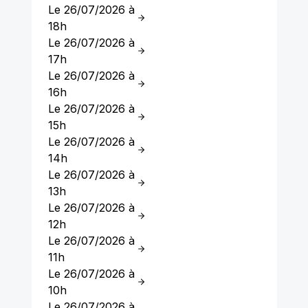
Le 26/07/2026 à
18h
Le 26/07/2026 à
17h
Le 26/07/2026 à
16h
Le 26/07/2026 à
15h
Le 26/07/2026 à
14h
Le 26/07/2026 à
13h
Le 26/07/2026 à
12h
Le 26/07/2026 à
11h
Le 26/07/2026 à
10h
Le 26/07/2026 à