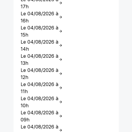
17h
Le 04/08/2026 à
16h
Le 04/08/2026 à
15h
Le 04/08/2026 à
14h
Le 04/08/2026 à
13h
Le 04/08/2026 à
12h
Le 04/08/2026 à
11h
Le 04/08/2026 à
10h
Le 04/08/2026 à
09h
Le 04/08/2026 à