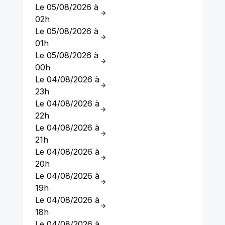
Le 05/08/2026 à
02h
Le 05/08/2026 à
01h
Le 05/08/2026 à
00h
Le 04/08/2026 à
23h
Le 04/08/2026 à
22h
Le 04/08/2026 à
21h
Le 04/08/2026 à
20h
Le 04/08/2026 à
19h
Le 04/08/2026 à
18h
Le 04/08/2026 à