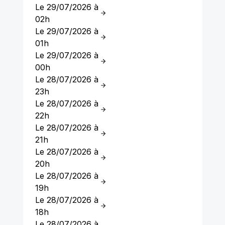
Le 29/07/2026 à
02h
Le 29/07/2026 à
01h
Le 29/07/2026 à
00h
Le 28/07/2026 à
23h
Le 28/07/2026 à
22h
Le 28/07/2026 à
21h
Le 28/07/2026 à
20h
Le 28/07/2026 à
19h
Le 28/07/2026 à
18h
Le 28/07/2026 à