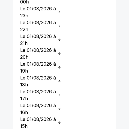
00h
Le 01/08/2026 à
23h
Le 01/08/2026 à
22h
Le 01/08/2026 à
21h
Le 01/08/2026 à
20h
Le 01/08/2026 à
19h
Le 01/08/2026 à
18h
Le 01/08/2026 à
17h
Le 01/08/2026 à
16h
Le 01/08/2026 à
15h