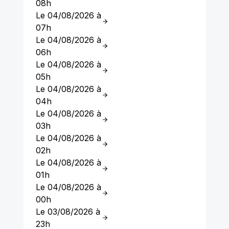
08h
Le 04/08/2026 à
07h
Le 04/08/2026 à
06h
Le 04/08/2026 à
05h
Le 04/08/2026 à
04h
Le 04/08/2026 à
03h
Le 04/08/2026 à
02h
Le 04/08/2026 à
01h
Le 04/08/2026 à
00h
Le 03/08/2026 à
23h