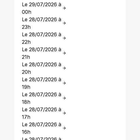
Le 29/07/2026 à
00h
Le 28/07/2026 à
23h
Le 28/07/2026 à
22h
Le 28/07/2026 à
21h
Le 28/07/2026 à
20h
Le 28/07/2026 à
19h
Le 28/07/2026 à
18h
Le 28/07/2026 à
17h
Le 28/07/2026 à
16h
Le 28/07/2026 à