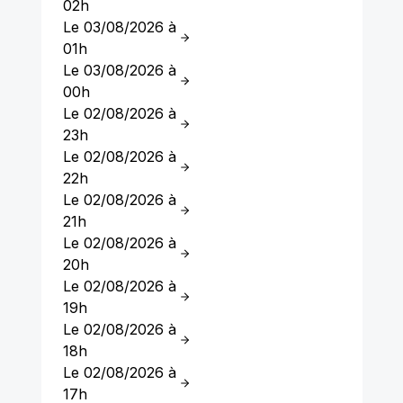
02h
Le 03/08/2026 à
01h
Le 03/08/2026 à
00h
Le 02/08/2026 à
23h
Le 02/08/2026 à
22h
Le 02/08/2026 à
21h
Le 02/08/2026 à
20h
Le 02/08/2026 à
19h
Le 02/08/2026 à
18h
Le 02/08/2026 à
17h