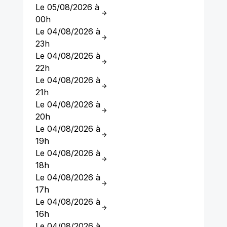
Le 05/08/2026 à
00h
Le 04/08/2026 à
23h
Le 04/08/2026 à
22h
Le 04/08/2026 à
21h
Le 04/08/2026 à
20h
Le 04/08/2026 à
19h
Le 04/08/2026 à
18h
Le 04/08/2026 à
17h
Le 04/08/2026 à
16h
Le 04/08/2026 à