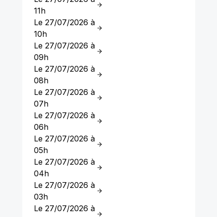
11h
Le 27/07/2026 à
10h
Le 27/07/2026 à
09h
Le 27/07/2026 à
08h
Le 27/07/2026 à
07h
Le 27/07/2026 à
06h
Le 27/07/2026 à
05h
Le 27/07/2026 à
04h
Le 27/07/2026 à
03h
Le 27/07/2026 à