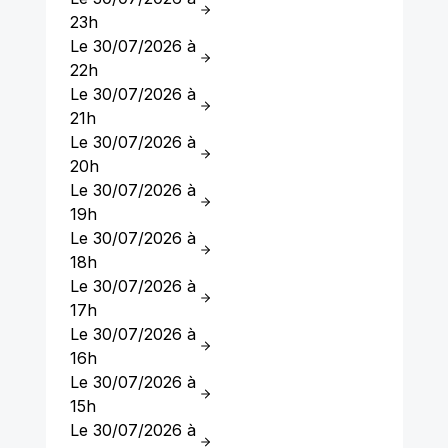
23h
Le 30/07/2026 à
22h
Le 30/07/2026 à
21h
Le 30/07/2026 à
20h
Le 30/07/2026 à
19h
Le 30/07/2026 à
18h
Le 30/07/2026 à
17h
Le 30/07/2026 à
16h
Le 30/07/2026 à
15h
Le 30/07/2026 à