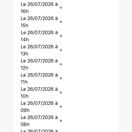
Le 26/07/2026 à
16h
Le 26/07/2026 à
15h
Le 26/07/2026 à
14h
Le 26/07/2026 à
13h
Le 26/07/2026 à
12h
Le 26/07/2026 à
11h
Le 26/07/2026 à
10h
Le 26/07/2026 à
09h
Le 26/07/2026 à
08h
Le 26/07/2026 à