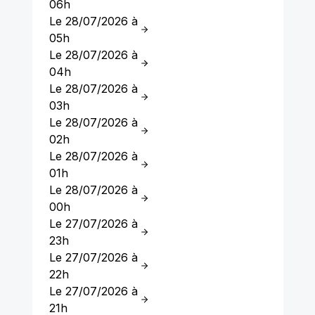
06h
Le 28/07/2026 à
05h
Le 28/07/2026 à
04h
Le 28/07/2026 à
03h
Le 28/07/2026 à
02h
Le 28/07/2026 à
01h
Le 28/07/2026 à
00h
Le 27/07/2026 à
23h
Le 27/07/2026 à
22h
Le 27/07/2026 à
21h