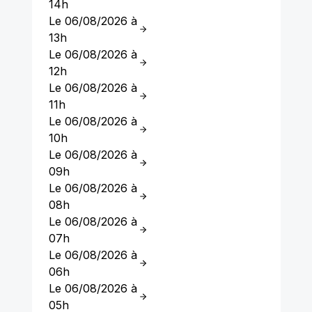
14h
Le 06/08/2026 à
13h
Le 06/08/2026 à
12h
Le 06/08/2026 à
11h
Le 06/08/2026 à
10h
Le 06/08/2026 à
09h
Le 06/08/2026 à
08h
Le 06/08/2026 à
07h
Le 06/08/2026 à
06h
Le 06/08/2026 à
05h