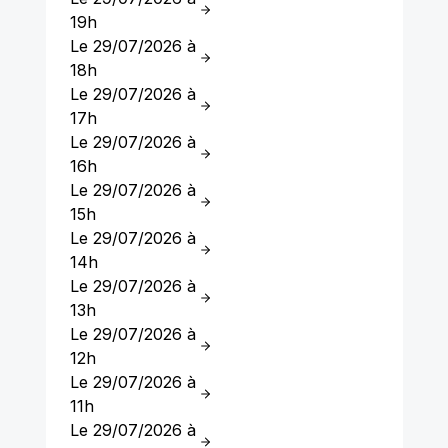
19h
Le 29/07/2026 à
18h
Le 29/07/2026 à
17h
Le 29/07/2026 à
16h
Le 29/07/2026 à
15h
Le 29/07/2026 à
14h
Le 29/07/2026 à
13h
Le 29/07/2026 à
12h
Le 29/07/2026 à
11h
Le 29/07/2026 à