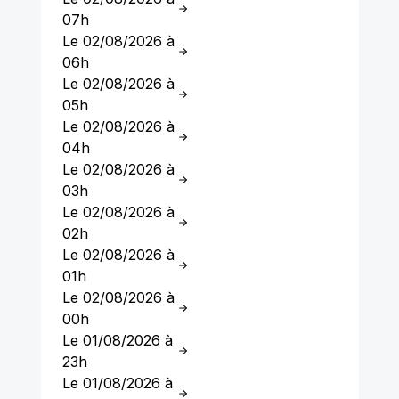
07h
Le 02/08/2026 à
06h
Le 02/08/2026 à
05h
Le 02/08/2026 à
04h
Le 02/08/2026 à
03h
Le 02/08/2026 à
02h
Le 02/08/2026 à
01h
Le 02/08/2026 à
00h
Le 01/08/2026 à
23h
Le 01/08/2026 à