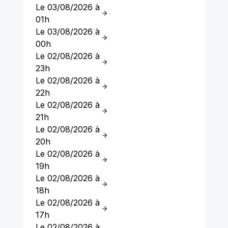
Le 03/08/2026 à
01h
Le 03/08/2026 à
00h
Le 02/08/2026 à
23h
Le 02/08/2026 à
22h
Le 02/08/2026 à
21h
Le 02/08/2026 à
20h
Le 02/08/2026 à
19h
Le 02/08/2026 à
18h
Le 02/08/2026 à
17h
Le 02/08/2026 à