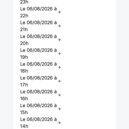
23h
Le 06/08/2026 à
22h
Le 06/08/2026 à
21h
Le 06/08/2026 à
20h
Le 06/08/2026 à
19h
Le 06/08/2026 à
18h
Le 06/08/2026 à
17h
Le 06/08/2026 à
16h
Le 06/08/2026 à
15h
Le 06/08/2026 à
14h