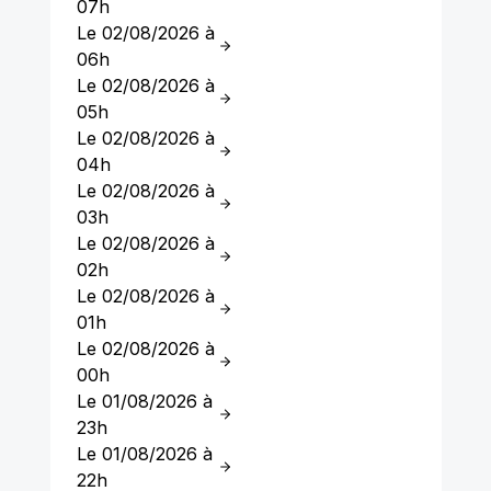
07h
Le 02/08/2026 à
06h
Le 02/08/2026 à
05h
Le 02/08/2026 à
04h
Le 02/08/2026 à
03h
Le 02/08/2026 à
02h
Le 02/08/2026 à
01h
Le 02/08/2026 à
00h
Le 01/08/2026 à
23h
Le 01/08/2026 à
22h