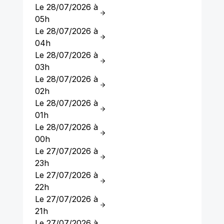
Le 28/07/2026 à
05h
Le 28/07/2026 à
04h
Le 28/07/2026 à
03h
Le 28/07/2026 à
02h
Le 28/07/2026 à
01h
Le 28/07/2026 à
00h
Le 27/07/2026 à
23h
Le 27/07/2026 à
22h
Le 27/07/2026 à
21h
Le 27/07/2026 à