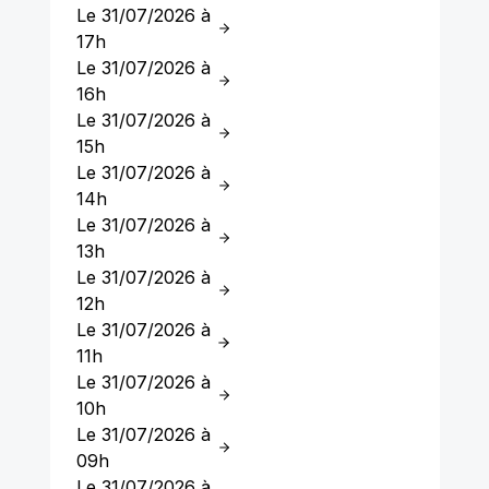
Le 31/07/2026 à
17h
Le 31/07/2026 à
16h
Le 31/07/2026 à
15h
Le 31/07/2026 à
14h
Le 31/07/2026 à
13h
Le 31/07/2026 à
12h
Le 31/07/2026 à
11h
Le 31/07/2026 à
10h
Le 31/07/2026 à
09h
Le 31/07/2026 à