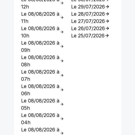
12h
Le 29/07/2026
Le 08/08/2026 à
Le 28/07/2026
11h
Le 27/07/2026
Le 08/08/2026 à
Le 26/07/2026
10h
Le 25/07/2026
Le 08/08/2026 à
09h
Le 08/08/2026 à
08h
Le 08/08/2026 à
07h
Le 08/08/2026 à
06h
Le 08/08/2026 à
05h
Le 08/08/2026 à
04h
Le 08/08/2026 à