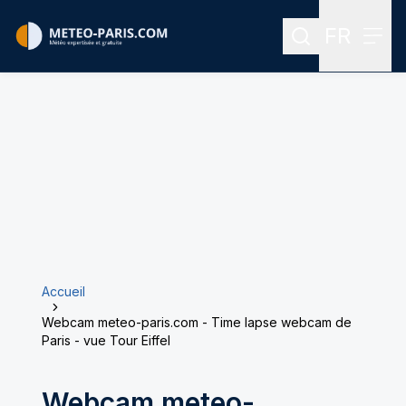
FR
Rechercher
Menu
Menu des
Accueil
Webcam meteo-paris.com - Time lapse webcam de
Paris - vue Tour Eiffel
Webcam meteo-