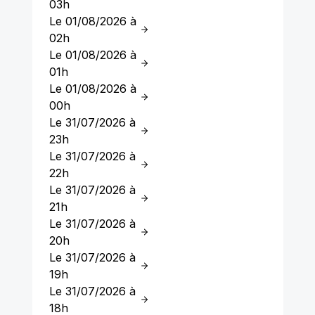
03h
Le 01/08/2026 à
02h
Le 01/08/2026 à
01h
Le 01/08/2026 à
00h
Le 31/07/2026 à
23h
Le 31/07/2026 à
22h
Le 31/07/2026 à
21h
Le 31/07/2026 à
20h
Le 31/07/2026 à
19h
Le 31/07/2026 à
18h