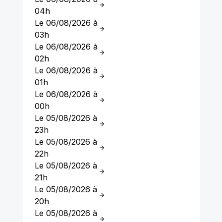
04h
Le 06/08/2026 à
03h
Le 06/08/2026 à
02h
Le 06/08/2026 à
01h
Le 06/08/2026 à
00h
Le 05/08/2026 à
23h
Le 05/08/2026 à
22h
Le 05/08/2026 à
21h
Le 05/08/2026 à
20h
Le 05/08/2026 à