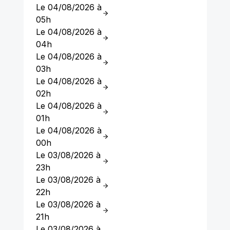
Le 04/08/2026 à
05h
Le 04/08/2026 à
04h
Le 04/08/2026 à
03h
Le 04/08/2026 à
02h
Le 04/08/2026 à
01h
Le 04/08/2026 à
00h
Le 03/08/2026 à
23h
Le 03/08/2026 à
22h
Le 03/08/2026 à
21h
Le 03/08/2026 à