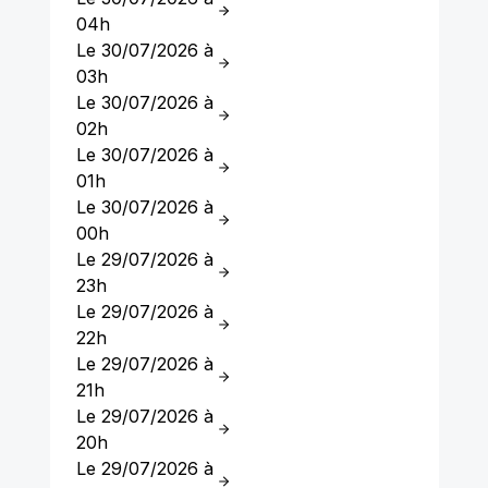
04h
Le 30/07/2026 à
03h
Le 30/07/2026 à
02h
Le 30/07/2026 à
01h
Le 30/07/2026 à
00h
Le 29/07/2026 à
23h
Le 29/07/2026 à
22h
Le 29/07/2026 à
21h
Le 29/07/2026 à
20h
Le 29/07/2026 à