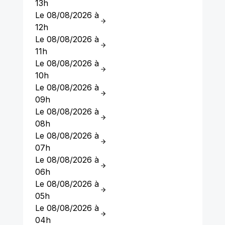
13h
Le 08/08/2026 à
12h
Le 08/08/2026 à
11h
Le 08/08/2026 à
10h
Le 08/08/2026 à
09h
Le 08/08/2026 à
08h
Le 08/08/2026 à
07h
Le 08/08/2026 à
06h
Le 08/08/2026 à
05h
Le 08/08/2026 à
04h