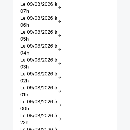
Le 09/08/2026 à
07h
Le 09/08/2026 à
06h
Le 09/08/2026 à
05h
Le 09/08/2026 à
04h
Le 09/08/2026 à
03h
Le 09/08/2026 à
02h
Le 09/08/2026 à
01h
Le 09/08/2026 à
00h
Le 08/08/2026 à
23h
Le 08/08/2026 à