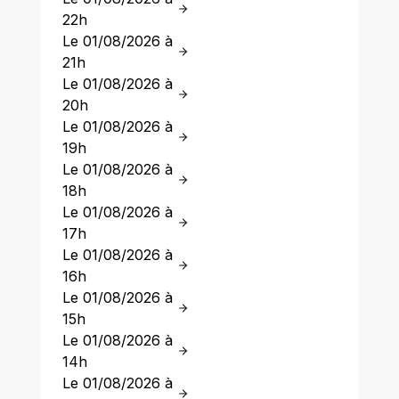
22h
Le 01/08/2026 à
21h
Le 01/08/2026 à
20h
Le 01/08/2026 à
19h
Le 01/08/2026 à
18h
Le 01/08/2026 à
17h
Le 01/08/2026 à
16h
Le 01/08/2026 à
15h
Le 01/08/2026 à
14h
Le 01/08/2026 à