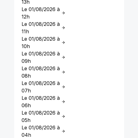
13h
Le 01/08/2026 à
12h
Le 01/08/2026 à
11h
Le 01/08/2026 à
10h
Le 01/08/2026 à
09h
Le 01/08/2026 à
08h
Le 01/08/2026 à
07h
Le 01/08/2026 à
06h
Le 01/08/2026 à
05h
Le 01/08/2026 à
04h