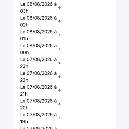
Le 08/08/2026 à
03h
Le 08/08/2026 à
02h
Le 08/08/2026 à
01h
Le 08/08/2026 à
00h
Le 07/08/2026 à
23h
Le 07/08/2026 à
22h
Le 07/08/2026 à
21h
Le 07/08/2026 à
20h
Le 07/08/2026 à
19h
Le 07/08/2026 à