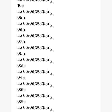
10h
Le 05/08/2026 à
09h
Le 05/08/2026 à
08h
Le 05/08/2026 à
07h
Le 05/08/2026 à
06h
Le 05/08/2026 à
05h
Le 05/08/2026 à
04h
Le 05/08/2026 à
03h
Le 05/08/2026 à
02h
Le 05/08/2026 à