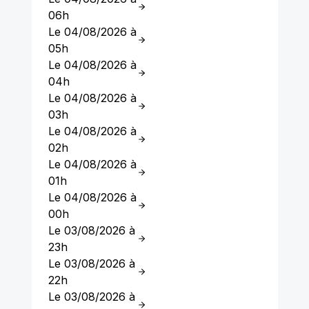
06h
Le 04/08/2026 à
05h
Le 04/08/2026 à
04h
Le 04/08/2026 à
03h
Le 04/08/2026 à
02h
Le 04/08/2026 à
01h
Le 04/08/2026 à
00h
Le 03/08/2026 à
23h
Le 03/08/2026 à
22h
Le 03/08/2026 à