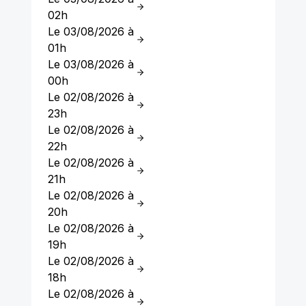
02h
Le 03/08/2026 à
01h
Le 03/08/2026 à
00h
Le 02/08/2026 à
23h
Le 02/08/2026 à
22h
Le 02/08/2026 à
21h
Le 02/08/2026 à
20h
Le 02/08/2026 à
19h
Le 02/08/2026 à
18h
Le 02/08/2026 à