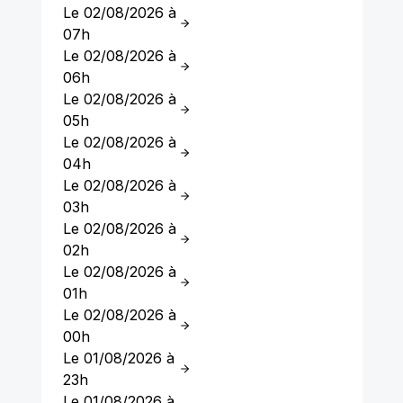
Le 02/08/2026 à
07h
Le 02/08/2026 à
06h
Le 02/08/2026 à
05h
Le 02/08/2026 à
04h
Le 02/08/2026 à
03h
Le 02/08/2026 à
02h
Le 02/08/2026 à
01h
Le 02/08/2026 à
00h
Le 01/08/2026 à
23h
Le 01/08/2026 à