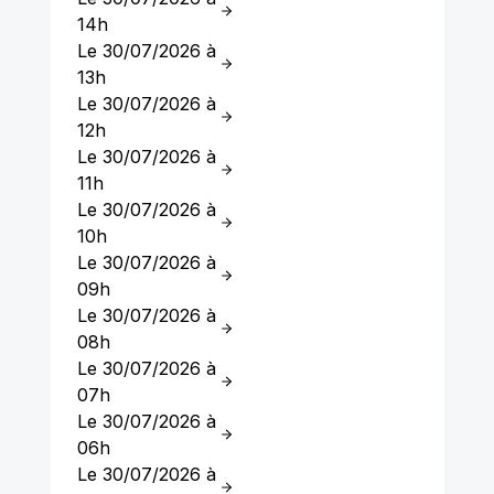
14h
Le 30/07/2026 à
13h
Le 30/07/2026 à
12h
Le 30/07/2026 à
11h
Le 30/07/2026 à
10h
Le 30/07/2026 à
09h
Le 30/07/2026 à
08h
Le 30/07/2026 à
07h
Le 30/07/2026 à
06h
Le 30/07/2026 à