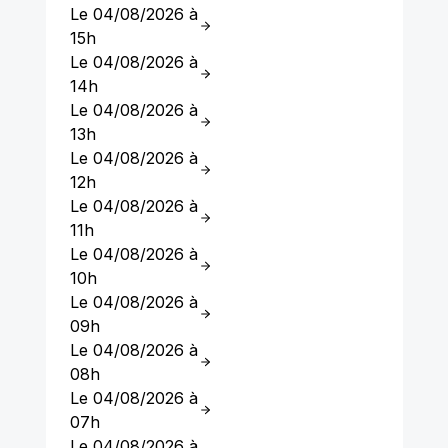
Le 04/08/2026 à
15h
Le 04/08/2026 à
14h
Le 04/08/2026 à
13h
Le 04/08/2026 à
12h
Le 04/08/2026 à
11h
Le 04/08/2026 à
10h
Le 04/08/2026 à
09h
Le 04/08/2026 à
08h
Le 04/08/2026 à
07h
Le 04/08/2026 à