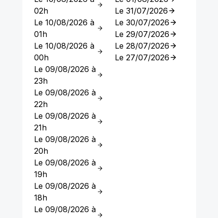
02h
Le 31/07/2026
Le 10/08/2026 à
Le 30/07/2026
01h
Le 29/07/2026
Le 10/08/2026 à
Le 28/07/2026
00h
Le 27/07/2026
Le 09/08/2026 à
23h
Le 09/08/2026 à
22h
Le 09/08/2026 à
21h
Le 09/08/2026 à
20h
Le 09/08/2026 à
19h
Le 09/08/2026 à
18h
Le 09/08/2026 à