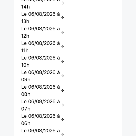
14h
Le 06/08/2026 à
13h
Le 06/08/2026 à
12h
Le 06/08/2026 à
11h
Le 06/08/2026 à
10h
Le 06/08/2026 à
09h
Le 06/08/2026 à
08h
Le 06/08/2026 à
07h
Le 06/08/2026 à
06h
Le 06/08/2026 à