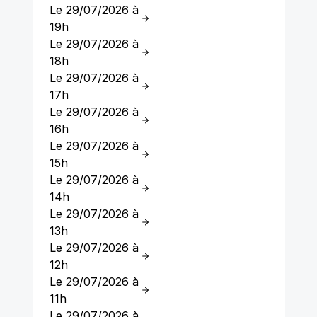
Le 29/07/2026 à
19h
Le 29/07/2026 à
18h
Le 29/07/2026 à
17h
Le 29/07/2026 à
16h
Le 29/07/2026 à
15h
Le 29/07/2026 à
14h
Le 29/07/2026 à
13h
Le 29/07/2026 à
12h
Le 29/07/2026 à
11h
Le 29/07/2026 à