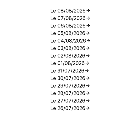
Le 08/08/2026
Le 07/08/2026
Le 06/08/2026
Le 05/08/2026
Le 04/08/2026
Le 03/08/2026
Le 02/08/2026
Le 01/08/2026
Le 31/07/2026
Le 30/07/2026
Le 29/07/2026
Le 28/07/2026
Le 27/07/2026
Le 26/07/2026