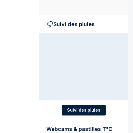
Suivi des pluies
Suivi des pluies
Webcams & pastilles T°C