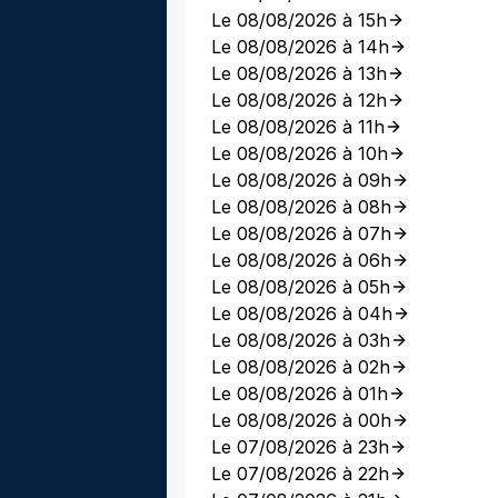
Le 08/08/2026 à 15h
Le 08/08/2026 à 14h
Le 08/08/2026 à 13h
Le 08/08/2026 à 12h
Le 08/08/2026 à 11h
Le 08/08/2026 à 10h
Le 08/08/2026 à 09h
Le 08/08/2026 à 08h
Le 08/08/2026 à 07h
Le 08/08/2026 à 06h
Le 08/08/2026 à 05h
Le 08/08/2026 à 04h
Le 08/08/2026 à 03h
Le 08/08/2026 à 02h
Le 08/08/2026 à 01h
Le 08/08/2026 à 00h
Le 07/08/2026 à 23h
Le 07/08/2026 à 22h