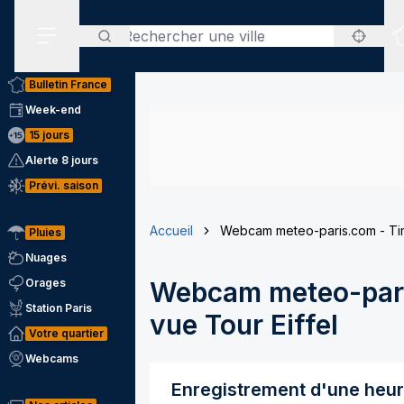
Rechercher
Menu secondaire
Bulletin France
Week-end
15 jours
Alerte 8 jours
Prévi. saison
Accueil
Webcam meteo-paris.com - Tim
Pluies
Nuages
Orages
Webcam meteo-pari
Station Paris
vue Tour Eiffel
Votre quartier
Webcams
Enregistrement d'une heu