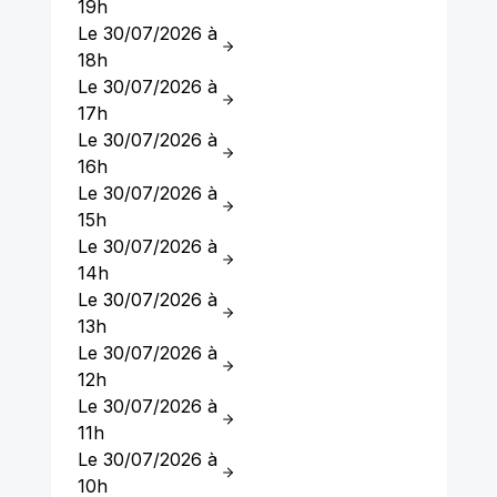
19h
Le 30/07/2026 à
18h
Le 30/07/2026 à
17h
Le 30/07/2026 à
16h
Le 30/07/2026 à
15h
Le 30/07/2026 à
14h
Le 30/07/2026 à
13h
Le 30/07/2026 à
12h
Le 30/07/2026 à
11h
Le 30/07/2026 à
10h