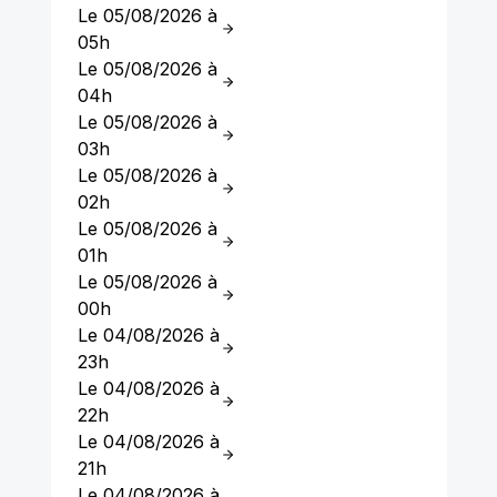
Le 05/08/2026 à
05h
Le 05/08/2026 à
04h
Le 05/08/2026 à
03h
Le 05/08/2026 à
02h
Le 05/08/2026 à
01h
Le 05/08/2026 à
00h
Le 04/08/2026 à
23h
Le 04/08/2026 à
22h
Le 04/08/2026 à
21h
Le 04/08/2026 à