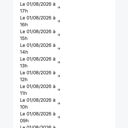
Le 01/08/2026 à
17h
Le 01/08/2026 à
16h
Le 01/08/2026 à
15h
Le 01/08/2026 à
14h
Le 01/08/2026 à
13h
Le 01/08/2026 à
12h
Le 01/08/2026 à
11h
Le 01/08/2026 à
10h
Le 01/08/2026 à
09h
Le 01/08/2026 à