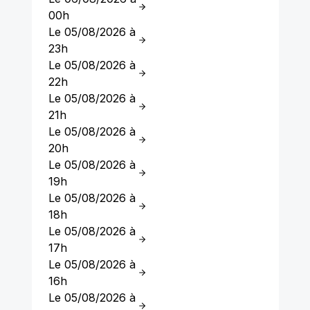
00h
Le 05/08/2026 à
23h
Le 05/08/2026 à
22h
Le 05/08/2026 à
21h
Le 05/08/2026 à
20h
Le 05/08/2026 à
19h
Le 05/08/2026 à
18h
Le 05/08/2026 à
17h
Le 05/08/2026 à
16h
Le 05/08/2026 à