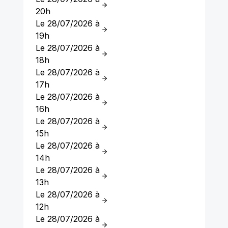
20h
Le 28/07/2026 à
19h
Le 28/07/2026 à
18h
Le 28/07/2026 à
17h
Le 28/07/2026 à
16h
Le 28/07/2026 à
15h
Le 28/07/2026 à
14h
Le 28/07/2026 à
13h
Le 28/07/2026 à
12h
Le 28/07/2026 à