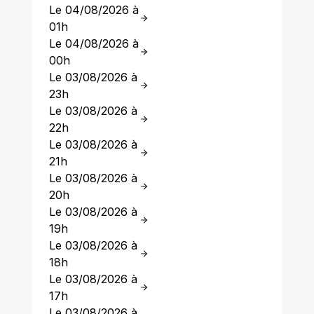
Le 04/08/2026 à
01h
Le 04/08/2026 à
00h
Le 03/08/2026 à
23h
Le 03/08/2026 à
22h
Le 03/08/2026 à
21h
Le 03/08/2026 à
20h
Le 03/08/2026 à
19h
Le 03/08/2026 à
18h
Le 03/08/2026 à
17h
Le 03/08/2026 à