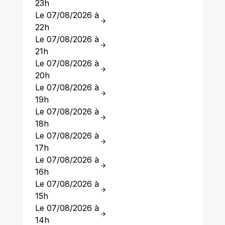
23h
Le 07/08/2026 à
22h
Le 07/08/2026 à
21h
Le 07/08/2026 à
20h
Le 07/08/2026 à
19h
Le 07/08/2026 à
18h
Le 07/08/2026 à
17h
Le 07/08/2026 à
16h
Le 07/08/2026 à
15h
Le 07/08/2026 à
14h