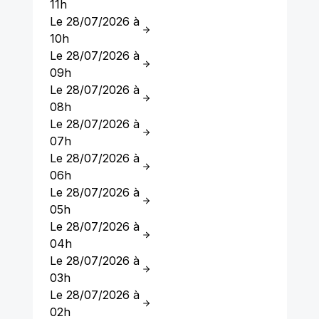
11h
Le 28/07/2026 à
10h
Le 28/07/2026 à
09h
Le 28/07/2026 à
08h
Le 28/07/2026 à
07h
Le 28/07/2026 à
06h
Le 28/07/2026 à
05h
Le 28/07/2026 à
04h
Le 28/07/2026 à
03h
Le 28/07/2026 à
02h