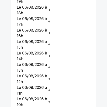
19h
Le 06/08/2026 à
18h
Le 06/08/2026 à
17h
Le 06/08/2026 à
16h
Le 06/08/2026 à
15h
Le 06/08/2026 à
14h
Le 06/08/2026 à
13h
Le 06/08/2026 à
12h
Le 06/08/2026 à
11h
Le 06/08/2026 à
10h