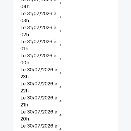
04h
Le 31/07/2026 à
03h
Le 31/07/2026 à
02h
Le 31/07/2026 à
01h
Le 31/07/2026 à
00h
Le 30/07/2026 à
23h
Le 30/07/2026 à
22h
Le 30/07/2026 à
21h
Le 30/07/2026 à
20h
Le 30/07/2026 à