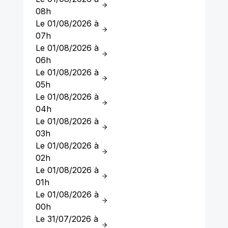
08h
Le 01/08/2026 à
07h
Le 01/08/2026 à
06h
Le 01/08/2026 à
05h
Le 01/08/2026 à
04h
Le 01/08/2026 à
03h
Le 01/08/2026 à
02h
Le 01/08/2026 à
01h
Le 01/08/2026 à
00h
Le 31/07/2026 à