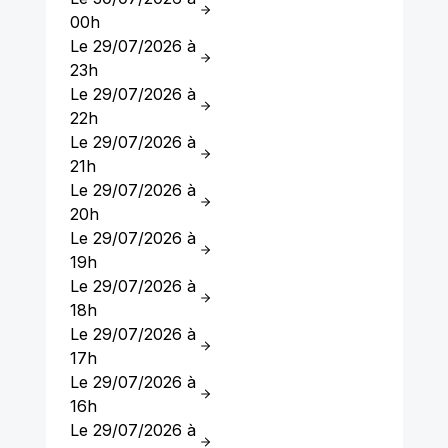
00h
Le 29/07/2026 à
23h
Le 29/07/2026 à
22h
Le 29/07/2026 à
21h
Le 29/07/2026 à
20h
Le 29/07/2026 à
19h
Le 29/07/2026 à
18h
Le 29/07/2026 à
17h
Le 29/07/2026 à
16h
Le 29/07/2026 à