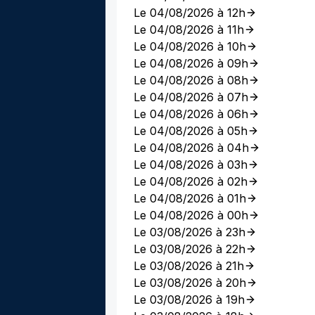
Le 04/08/2026 à 12h
Le 04/08/2026 à 11h
Le 04/08/2026 à 10h
Le 04/08/2026 à 09h
Le 04/08/2026 à 08h
Le 04/08/2026 à 07h
Le 04/08/2026 à 06h
Le 04/08/2026 à 05h
Le 04/08/2026 à 04h
Le 04/08/2026 à 03h
Le 04/08/2026 à 02h
Le 04/08/2026 à 01h
Le 04/08/2026 à 00h
Le 03/08/2026 à 23h
Le 03/08/2026 à 22h
Le 03/08/2026 à 21h
Le 03/08/2026 à 20h
Le 03/08/2026 à 19h