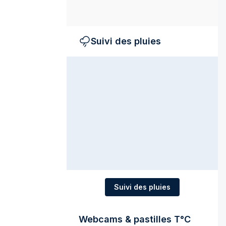
Suivi des pluies
Suivi des pluies
Webcams & pastilles T°C