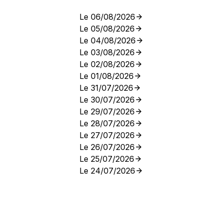
Le 06/08/2026
Le 05/08/2026
Le 04/08/2026
Le 03/08/2026
Le 02/08/2026
Le 01/08/2026
Le 31/07/2026
Le 30/07/2026
Le 29/07/2026
Le 28/07/2026
Le 27/07/2026
Le 26/07/2026
Le 25/07/2026
Le 24/07/2026