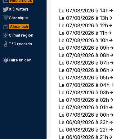
Nos articles
X (Twitter)
Le 07/08/2026 à 14h
Le 07/08/2026 à 13h
Chronique
Le 07/08/2026 à 12h
Almanach
Le 07/08/2026 à 11h
Climat région
Le 07/08/2026 à 10h
T°C records
Le 07/08/2026 à 09h
Le 07/08/2026 à 08h
Faire un don
Le 07/08/2026 à 07h
Le 07/08/2026 à 06h
Le 07/08/2026 à 05h
Le 07/08/2026 à 04h
Le 07/08/2026 à 03h
Le 07/08/2026 à 02h
Le 07/08/2026 à 01h
Le 07/08/2026 à 00h
Le 06/08/2026 à 23h
Le 06/08/2026 à 22h
Le 06/08/2026 à 21h