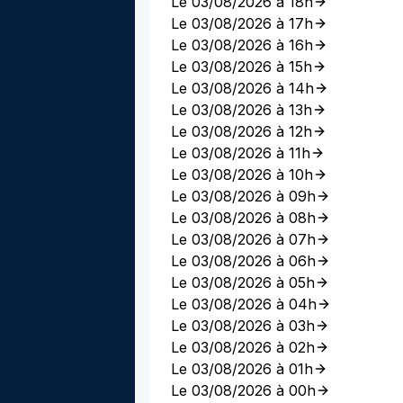
Le 03/08/2026 à 18h
Le 03/08/2026 à 17h
Le 03/08/2026 à 16h
Le 03/08/2026 à 15h
Le 03/08/2026 à 14h
Le 03/08/2026 à 13h
Le 03/08/2026 à 12h
Le 03/08/2026 à 11h
Le 03/08/2026 à 10h
Le 03/08/2026 à 09h
Le 03/08/2026 à 08h
Le 03/08/2026 à 07h
Le 03/08/2026 à 06h
Le 03/08/2026 à 05h
Le 03/08/2026 à 04h
Le 03/08/2026 à 03h
Le 03/08/2026 à 02h
Le 03/08/2026 à 01h
Le 03/08/2026 à 00h