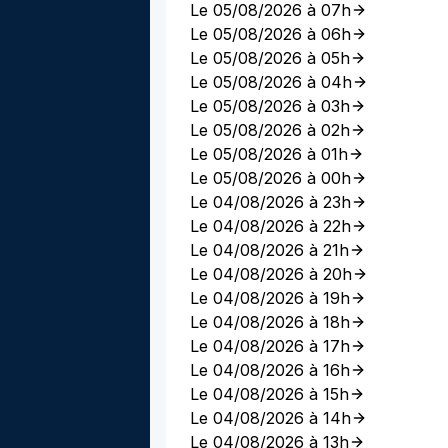
Le 05/08/2026 à 07h
Le 05/08/2026 à 06h
Le 05/08/2026 à 05h
Le 05/08/2026 à 04h
Le 05/08/2026 à 03h
Le 05/08/2026 à 02h
Le 05/08/2026 à 01h
Le 05/08/2026 à 00h
Le 04/08/2026 à 23h
Le 04/08/2026 à 22h
Le 04/08/2026 à 21h
Le 04/08/2026 à 20h
Le 04/08/2026 à 19h
Le 04/08/2026 à 18h
Le 04/08/2026 à 17h
Le 04/08/2026 à 16h
Le 04/08/2026 à 15h
Le 04/08/2026 à 14h
Le 04/08/2026 à 13h