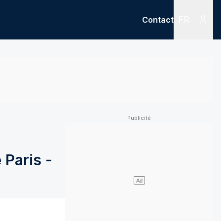
FR
Contact
Menu
Menu des
Paris -