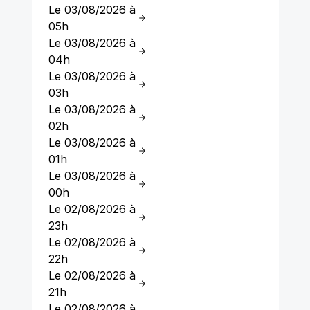
Le 03/08/2026 à
05h
Le 03/08/2026 à
04h
Le 03/08/2026 à
03h
Le 03/08/2026 à
02h
Le 03/08/2026 à
01h
Le 03/08/2026 à
00h
Le 02/08/2026 à
23h
Le 02/08/2026 à
22h
Le 02/08/2026 à
21h
Le 02/08/2026 à