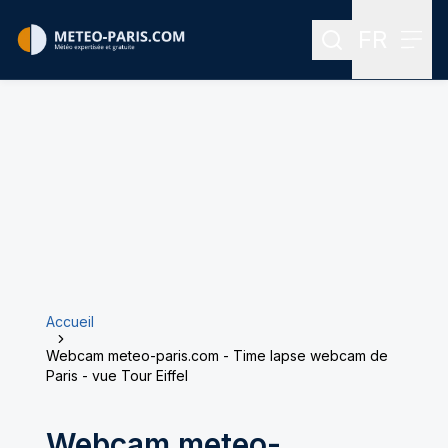
FR
Rechercher
Menu
Menu des
Accueil
Webcam meteo-paris.com - Time lapse webcam de
Paris - vue Tour Eiffel
Webcam meteo-