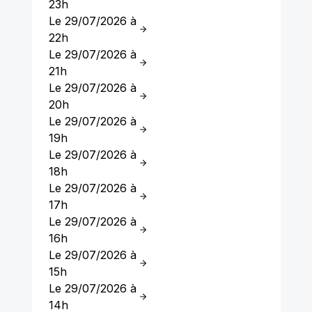
23h
Le 29/07/2026 à
22h
Le 29/07/2026 à
21h
Le 29/07/2026 à
20h
Le 29/07/2026 à
19h
Le 29/07/2026 à
18h
Le 29/07/2026 à
17h
Le 29/07/2026 à
16h
Le 29/07/2026 à
15h
Le 29/07/2026 à
14h