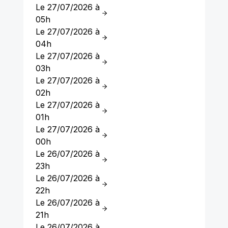
Le 27/07/2026 à
05h
Le 27/07/2026 à
04h
Le 27/07/2026 à
03h
Le 27/07/2026 à
02h
Le 27/07/2026 à
01h
Le 27/07/2026 à
00h
Le 26/07/2026 à
23h
Le 26/07/2026 à
22h
Le 26/07/2026 à
21h
Le 26/07/2026 à