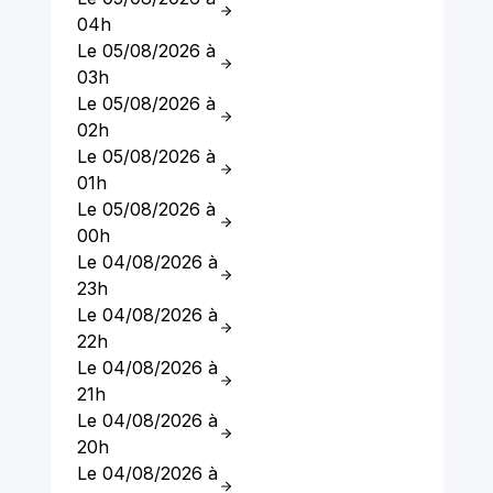
04h
Le 05/08/2026 à
03h
Le 05/08/2026 à
02h
Le 05/08/2026 à
01h
Le 05/08/2026 à
00h
Le 04/08/2026 à
23h
Le 04/08/2026 à
22h
Le 04/08/2026 à
21h
Le 04/08/2026 à
20h
Le 04/08/2026 à