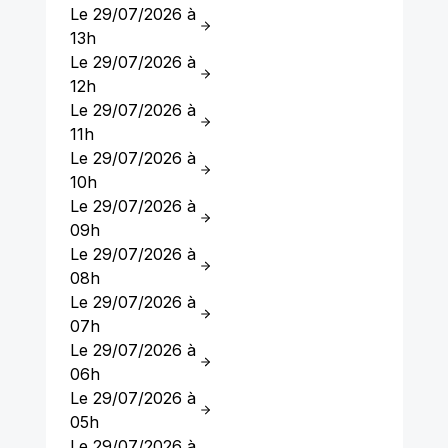
Le 29/07/2026 à
13h
Le 29/07/2026 à
12h
Le 29/07/2026 à
11h
Le 29/07/2026 à
10h
Le 29/07/2026 à
09h
Le 29/07/2026 à
08h
Le 29/07/2026 à
07h
Le 29/07/2026 à
06h
Le 29/07/2026 à
05h
Le 29/07/2026 à