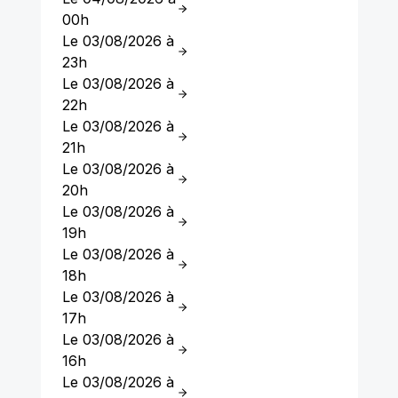
00h
Le 03/08/2026 à
23h
Le 03/08/2026 à
22h
Le 03/08/2026 à
21h
Le 03/08/2026 à
20h
Le 03/08/2026 à
19h
Le 03/08/2026 à
18h
Le 03/08/2026 à
17h
Le 03/08/2026 à
16h
Le 03/08/2026 à