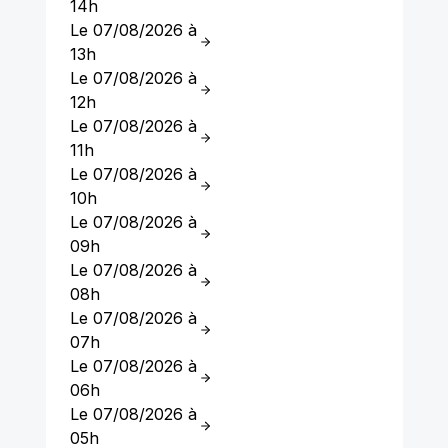
14h
Le 07/08/2026 à
13h
Le 07/08/2026 à
12h
Le 07/08/2026 à
11h
Le 07/08/2026 à
10h
Le 07/08/2026 à
09h
Le 07/08/2026 à
08h
Le 07/08/2026 à
07h
Le 07/08/2026 à
06h
Le 07/08/2026 à
05h