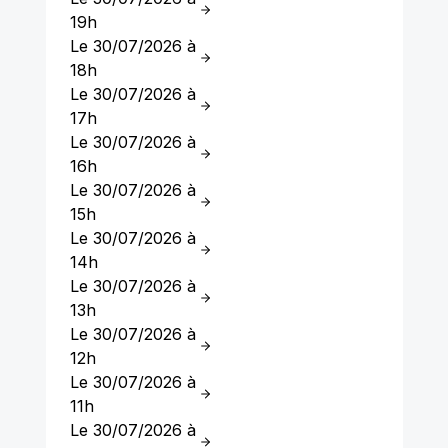
19h
Le 30/07/2026 à
18h
Le 30/07/2026 à
17h
Le 30/07/2026 à
16h
Le 30/07/2026 à
15h
Le 30/07/2026 à
14h
Le 30/07/2026 à
13h
Le 30/07/2026 à
12h
Le 30/07/2026 à
11h
Le 30/07/2026 à