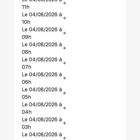
11h
Le 04/08/2026 à
10h
Le 04/08/2026 à
09h
Le 04/08/2026 à
08h
Le 04/08/2026 à
07h
Le 04/08/2026 à
06h
Le 04/08/2026 à
05h
Le 04/08/2026 à
04h
Le 04/08/2026 à
03h
Le 04/08/2026 à