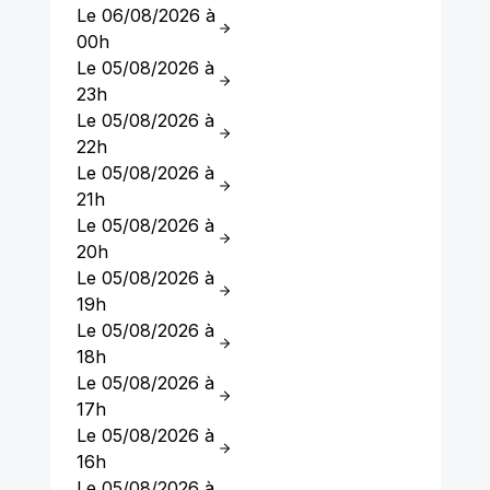
Le 06/08/2026 à
00h
Le 05/08/2026 à
23h
Le 05/08/2026 à
22h
Le 05/08/2026 à
21h
Le 05/08/2026 à
20h
Le 05/08/2026 à
19h
Le 05/08/2026 à
18h
Le 05/08/2026 à
17h
Le 05/08/2026 à
16h
Le 05/08/2026 à