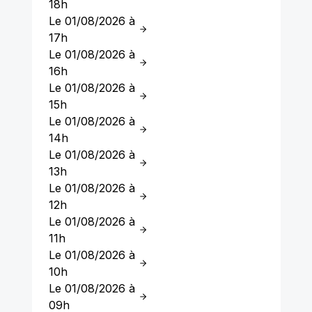
18h
Le 01/08/2026 à
17h
Le 01/08/2026 à
16h
Le 01/08/2026 à
15h
Le 01/08/2026 à
14h
Le 01/08/2026 à
13h
Le 01/08/2026 à
12h
Le 01/08/2026 à
11h
Le 01/08/2026 à
10h
Le 01/08/2026 à
09h