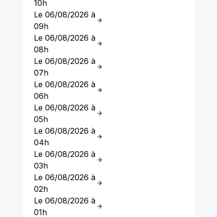
10h
Le 06/08/2026 à
09h
Le 06/08/2026 à
08h
Le 06/08/2026 à
07h
Le 06/08/2026 à
06h
Le 06/08/2026 à
05h
Le 06/08/2026 à
04h
Le 06/08/2026 à
03h
Le 06/08/2026 à
02h
Le 06/08/2026 à
01h