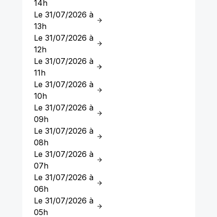
14h
Le 31/07/2026 à
13h
Le 31/07/2026 à
12h
Le 31/07/2026 à
11h
Le 31/07/2026 à
10h
Le 31/07/2026 à
09h
Le 31/07/2026 à
08h
Le 31/07/2026 à
07h
Le 31/07/2026 à
06h
Le 31/07/2026 à
05h