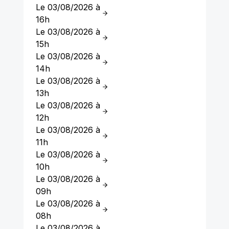
Le 03/08/2026 à
16h
Le 03/08/2026 à
15h
Le 03/08/2026 à
14h
Le 03/08/2026 à
13h
Le 03/08/2026 à
12h
Le 03/08/2026 à
11h
Le 03/08/2026 à
10h
Le 03/08/2026 à
09h
Le 03/08/2026 à
08h
Le 03/08/2026 à