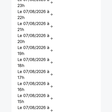
23h
Le 07/08/2026 à
22h
Le 07/08/2026 à
21h
Le 07/08/2026 à
20h
Le 07/08/2026 à
19h
Le 07/08/2026 à
18h
Le 07/08/2026 à
17h
Le 07/08/2026 à
16h
Le 07/08/2026 à
15h
Le 07/08/2026 à