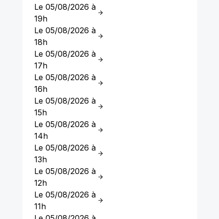
Le 05/08/2026 à
19h
Le 05/08/2026 à
18h
Le 05/08/2026 à
17h
Le 05/08/2026 à
16h
Le 05/08/2026 à
15h
Le 05/08/2026 à
14h
Le 05/08/2026 à
13h
Le 05/08/2026 à
12h
Le 05/08/2026 à
11h
Le 05/08/2026 à