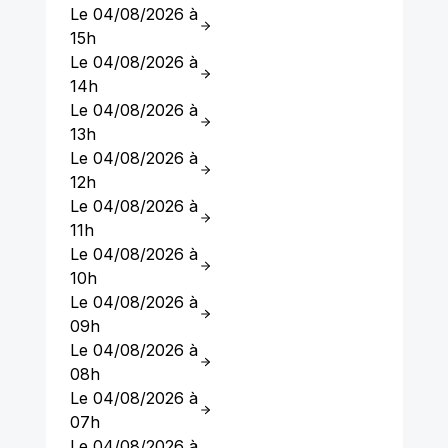
Le 04/08/2026 à
15h
Le 04/08/2026 à
14h
Le 04/08/2026 à
13h
Le 04/08/2026 à
12h
Le 04/08/2026 à
11h
Le 04/08/2026 à
10h
Le 04/08/2026 à
09h
Le 04/08/2026 à
08h
Le 04/08/2026 à
07h
Le 04/08/2026 à