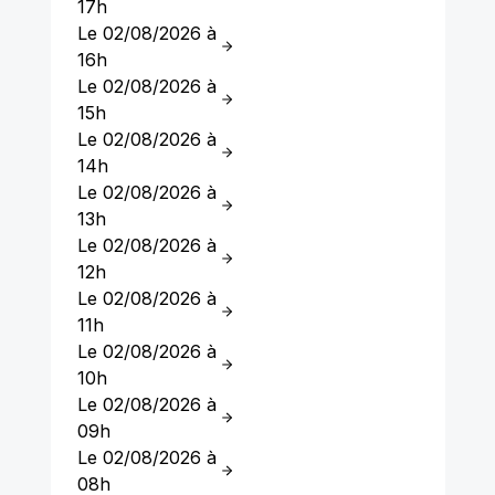
17h
Le 02/08/2026 à
16h
Le 02/08/2026 à
15h
Le 02/08/2026 à
14h
Le 02/08/2026 à
13h
Le 02/08/2026 à
12h
Le 02/08/2026 à
11h
Le 02/08/2026 à
10h
Le 02/08/2026 à
09h
Le 02/08/2026 à
08h