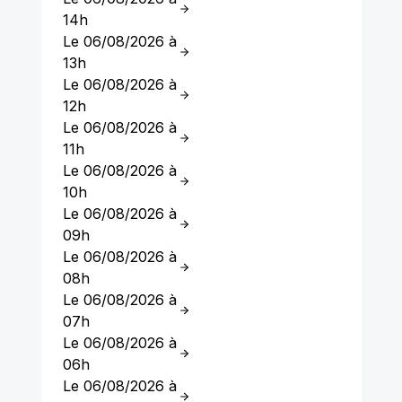
14h
Le 06/08/2026 à
13h
Le 06/08/2026 à
12h
Le 06/08/2026 à
11h
Le 06/08/2026 à
10h
Le 06/08/2026 à
09h
Le 06/08/2026 à
08h
Le 06/08/2026 à
07h
Le 06/08/2026 à
06h
Le 06/08/2026 à