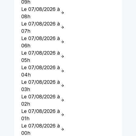
09h
Le 07/08/2026 à
08h
Le 07/08/2026 à
07h
Le 07/08/2026 à
06h
Le 07/08/2026 à
05h
Le 07/08/2026 à
04h
Le 07/08/2026 à
03h
Le 07/08/2026 à
02h
Le 07/08/2026 à
01h
Le 07/08/2026 à
00h