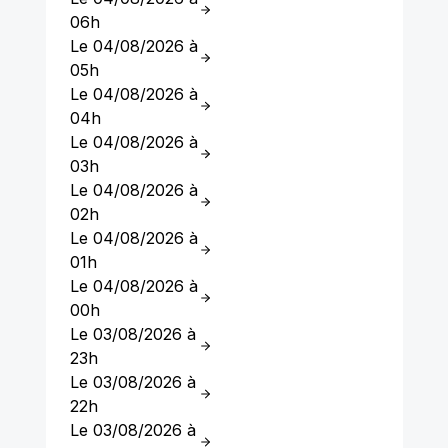
06h
Le 04/08/2026 à
05h
Le 04/08/2026 à
04h
Le 04/08/2026 à
03h
Le 04/08/2026 à
02h
Le 04/08/2026 à
01h
Le 04/08/2026 à
00h
Le 03/08/2026 à
23h
Le 03/08/2026 à
22h
Le 03/08/2026 à