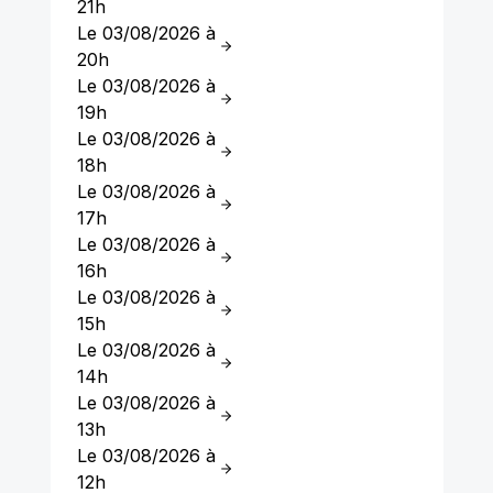
21h
Le 03/08/2026 à
20h
Le 03/08/2026 à
19h
Le 03/08/2026 à
18h
Le 03/08/2026 à
17h
Le 03/08/2026 à
16h
Le 03/08/2026 à
15h
Le 03/08/2026 à
14h
Le 03/08/2026 à
13h
Le 03/08/2026 à
12h