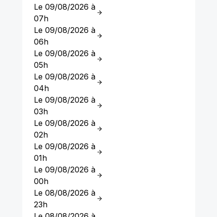
Le 09/08/2026 à
07h
Le 09/08/2026 à
06h
Le 09/08/2026 à
05h
Le 09/08/2026 à
04h
Le 09/08/2026 à
03h
Le 09/08/2026 à
02h
Le 09/08/2026 à
01h
Le 09/08/2026 à
00h
Le 08/08/2026 à
23h
Le 08/08/2026 à