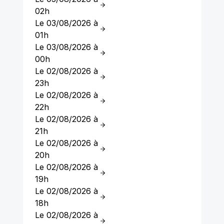
02h
Le 03/08/2026 à
01h
Le 03/08/2026 à
00h
Le 02/08/2026 à
23h
Le 02/08/2026 à
22h
Le 02/08/2026 à
21h
Le 02/08/2026 à
20h
Le 02/08/2026 à
19h
Le 02/08/2026 à
18h
Le 02/08/2026 à