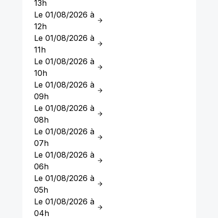
13h
Le 01/08/2026 à
12h
Le 01/08/2026 à
11h
Le 01/08/2026 à
10h
Le 01/08/2026 à
09h
Le 01/08/2026 à
08h
Le 01/08/2026 à
07h
Le 01/08/2026 à
06h
Le 01/08/2026 à
05h
Le 01/08/2026 à
04h