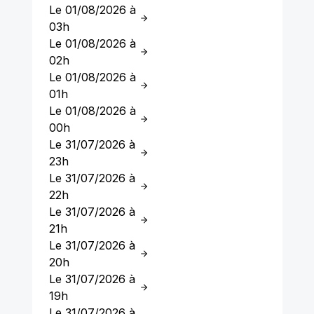
Le 01/08/2026 à
03h
Le 01/08/2026 à
02h
Le 01/08/2026 à
01h
Le 01/08/2026 à
00h
Le 31/07/2026 à
23h
Le 31/07/2026 à
22h
Le 31/07/2026 à
21h
Le 31/07/2026 à
20h
Le 31/07/2026 à
19h
Le 31/07/2026 à