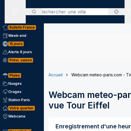
Rechercher
Menu secondaire
Bulletin France
Week-end
15 jours
Alerte 8 jours
Prévi. saison
Accueil
Webcam meteo-paris.com - Tim
Pluies
Nuages
Orages
Webcam meteo-pari
Station Paris
vue Tour Eiffel
Votre quartier
Webcams
Enregistrement d'une heu