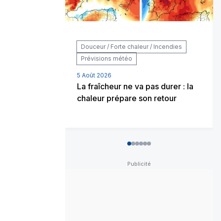
Douceur / Forte chaleur / Incendies
Prévisions météo
5 Août 2026
La fraîcheur ne va pas durer : la
chaleur prépare son retour
0
1
2
3
4
5