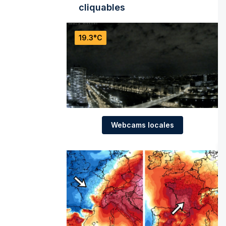
cliquables
19.3°C
Webcams locales