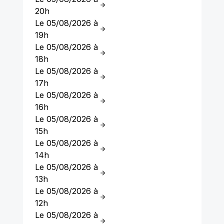
20h
Le 05/08/2026 à
19h
Le 05/08/2026 à
18h
Le 05/08/2026 à
17h
Le 05/08/2026 à
16h
Le 05/08/2026 à
15h
Le 05/08/2026 à
14h
Le 05/08/2026 à
13h
Le 05/08/2026 à
12h
Le 05/08/2026 à