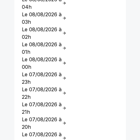
04h
Le 08/08/2026 à
03h
Le 08/08/2026 à
02h
Le 08/08/2026 à
01h
Le 08/08/2026 à
00h
Le 07/08/2026 à
23h
Le 07/08/2026 à
22h
Le 07/08/2026 à
21h
Le 07/08/2026 à
20h
Le 07/08/2026 à