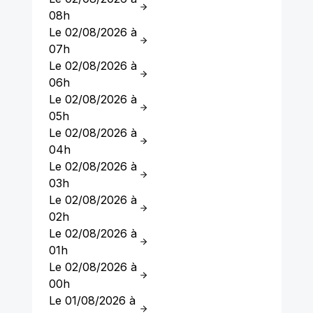
08h
Le 02/08/2026 à
07h
Le 02/08/2026 à
06h
Le 02/08/2026 à
05h
Le 02/08/2026 à
04h
Le 02/08/2026 à
03h
Le 02/08/2026 à
02h
Le 02/08/2026 à
01h
Le 02/08/2026 à
00h
Le 01/08/2026 à