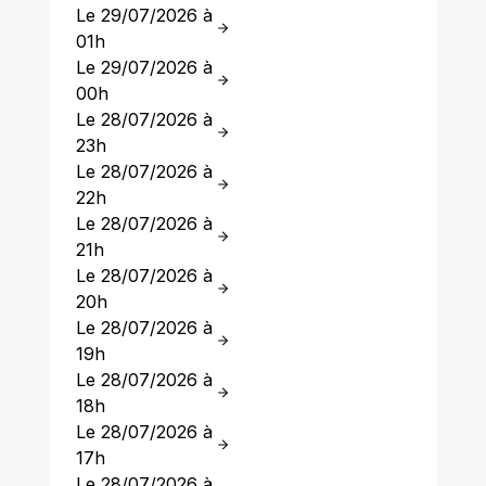
Le 29/07/2026 à
01h
Le 29/07/2026 à
00h
Le 28/07/2026 à
23h
Le 28/07/2026 à
22h
Le 28/07/2026 à
21h
Le 28/07/2026 à
20h
Le 28/07/2026 à
19h
Le 28/07/2026 à
18h
Le 28/07/2026 à
17h
Le 28/07/2026 à