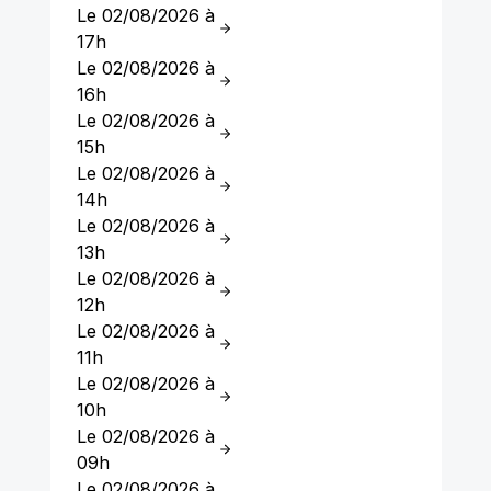
Le 02/08/2026 à
17h
Le 02/08/2026 à
16h
Le 02/08/2026 à
15h
Le 02/08/2026 à
14h
Le 02/08/2026 à
13h
Le 02/08/2026 à
12h
Le 02/08/2026 à
11h
Le 02/08/2026 à
10h
Le 02/08/2026 à
09h
Le 02/08/2026 à