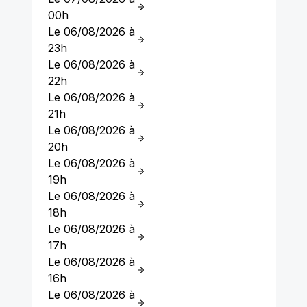
00h
Le 06/08/2026 à
23h
Le 06/08/2026 à
22h
Le 06/08/2026 à
21h
Le 06/08/2026 à
20h
Le 06/08/2026 à
19h
Le 06/08/2026 à
18h
Le 06/08/2026 à
17h
Le 06/08/2026 à
16h
Le 06/08/2026 à