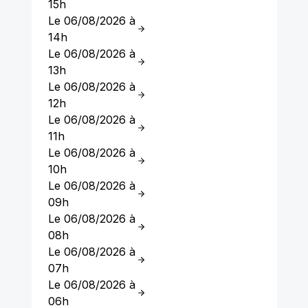
15h
Le 06/08/2026 à
14h
Le 06/08/2026 à
13h
Le 06/08/2026 à
12h
Le 06/08/2026 à
11h
Le 06/08/2026 à
10h
Le 06/08/2026 à
09h
Le 06/08/2026 à
08h
Le 06/08/2026 à
07h
Le 06/08/2026 à
06h