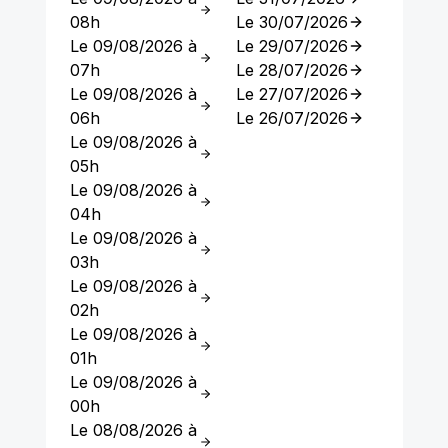
08h
Le 30/07/2026
Le 09/08/2026 à
Le 29/07/2026
07h
Le 28/07/2026
Le 09/08/2026 à
Le 27/07/2026
06h
Le 26/07/2026
Le 09/08/2026 à
05h
Le 09/08/2026 à
04h
Le 09/08/2026 à
03h
Le 09/08/2026 à
02h
Le 09/08/2026 à
01h
Le 09/08/2026 à
00h
Le 08/08/2026 à