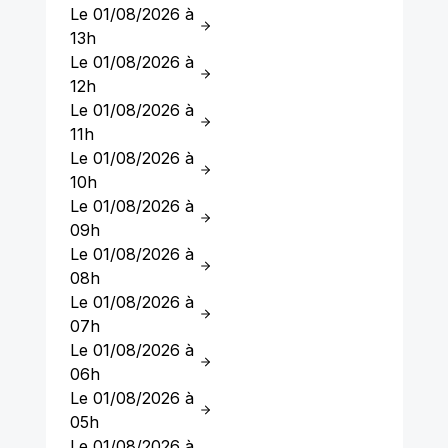
Le 01/08/2026 à
13h
Le 01/08/2026 à
12h
Le 01/08/2026 à
11h
Le 01/08/2026 à
10h
Le 01/08/2026 à
09h
Le 01/08/2026 à
08h
Le 01/08/2026 à
07h
Le 01/08/2026 à
06h
Le 01/08/2026 à
05h
Le 01/08/2026 à