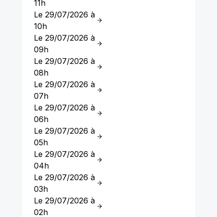
11h
Le 29/07/2026 à
10h
Le 29/07/2026 à
09h
Le 29/07/2026 à
08h
Le 29/07/2026 à
07h
Le 29/07/2026 à
06h
Le 29/07/2026 à
05h
Le 29/07/2026 à
04h
Le 29/07/2026 à
03h
Le 29/07/2026 à
02h