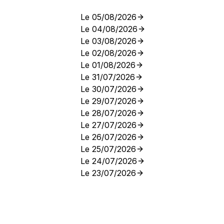
Le 05/08/2026
Le 04/08/2026
Le 03/08/2026
Le 02/08/2026
Le 01/08/2026
Le 31/07/2026
Le 30/07/2026
Le 29/07/2026
Le 28/07/2026
Le 27/07/2026
Le 26/07/2026
Le 25/07/2026
Le 24/07/2026
Le 23/07/2026