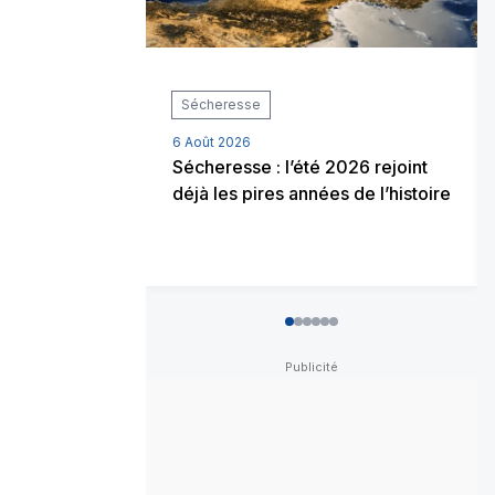
Sécheresse
6 Août 2026
Sécheresse : l’été 2026 rejoint
déjà les pires années de l’histoire
0
1
2
3
4
5