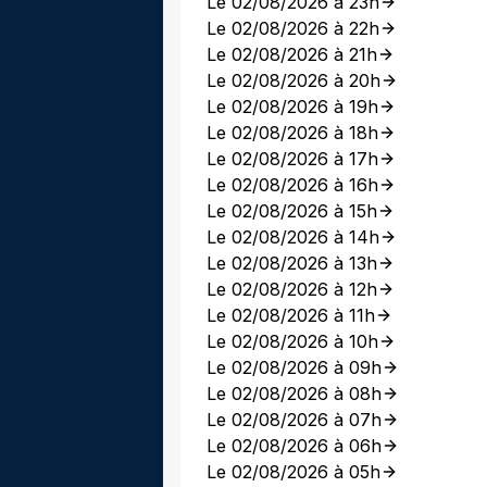
Le 02/08/2026 à 23h
Le 02/08/2026 à 22h
Le 02/08/2026 à 21h
Le 02/08/2026 à 20h
Le 02/08/2026 à 19h
Le 02/08/2026 à 18h
Le 02/08/2026 à 17h
Le 02/08/2026 à 16h
Le 02/08/2026 à 15h
Le 02/08/2026 à 14h
Le 02/08/2026 à 13h
Le 02/08/2026 à 12h
Le 02/08/2026 à 11h
Le 02/08/2026 à 10h
Le 02/08/2026 à 09h
Le 02/08/2026 à 08h
Le 02/08/2026 à 07h
Le 02/08/2026 à 06h
Le 02/08/2026 à 05h