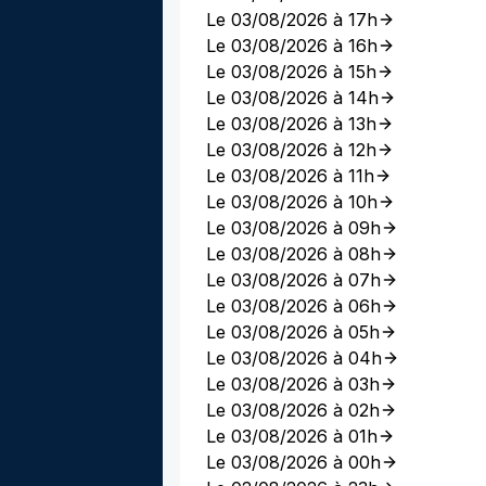
Le 03/08/2026 à 17h
Le 03/08/2026 à 16h
Le 03/08/2026 à 15h
Le 03/08/2026 à 14h
Le 03/08/2026 à 13h
Le 03/08/2026 à 12h
Le 03/08/2026 à 11h
Le 03/08/2026 à 10h
Le 03/08/2026 à 09h
Le 03/08/2026 à 08h
Le 03/08/2026 à 07h
Le 03/08/2026 à 06h
Le 03/08/2026 à 05h
Le 03/08/2026 à 04h
Le 03/08/2026 à 03h
Le 03/08/2026 à 02h
Le 03/08/2026 à 01h
Le 03/08/2026 à 00h