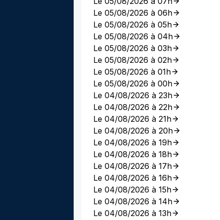
Le 05/08/2026 à 07h
Le 05/08/2026 à 06h
Le 05/08/2026 à 05h
Le 05/08/2026 à 04h
Le 05/08/2026 à 03h
Le 05/08/2026 à 02h
Le 05/08/2026 à 01h
Le 05/08/2026 à 00h
Le 04/08/2026 à 23h
Le 04/08/2026 à 22h
Le 04/08/2026 à 21h
Le 04/08/2026 à 20h
Le 04/08/2026 à 19h
Le 04/08/2026 à 18h
Le 04/08/2026 à 17h
Le 04/08/2026 à 16h
Le 04/08/2026 à 15h
Le 04/08/2026 à 14h
Le 04/08/2026 à 13h