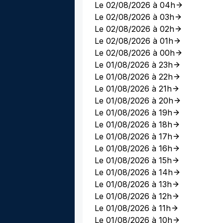
Le 02/08/2026 à 04h
Le 02/08/2026 à 03h
Le 02/08/2026 à 02h
Le 02/08/2026 à 01h
Le 02/08/2026 à 00h
Le 01/08/2026 à 23h
Le 01/08/2026 à 22h
Le 01/08/2026 à 21h
Le 01/08/2026 à 20h
Le 01/08/2026 à 19h
Le 01/08/2026 à 18h
Le 01/08/2026 à 17h
Le 01/08/2026 à 16h
Le 01/08/2026 à 15h
Le 01/08/2026 à 14h
Le 01/08/2026 à 13h
Le 01/08/2026 à 12h
Le 01/08/2026 à 11h
Le 01/08/2026 à 10h