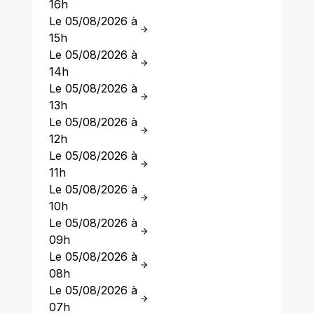
16h
Le 05/08/2026 à
15h
Le 05/08/2026 à
14h
Le 05/08/2026 à
13h
Le 05/08/2026 à
12h
Le 05/08/2026 à
11h
Le 05/08/2026 à
10h
Le 05/08/2026 à
09h
Le 05/08/2026 à
08h
Le 05/08/2026 à
07h