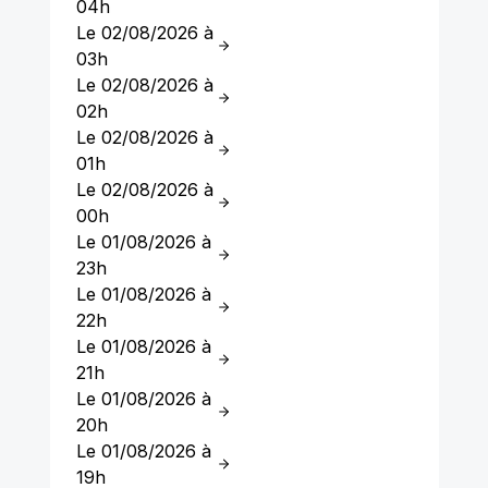
04h
Le 02/08/2026 à
03h
Le 02/08/2026 à
02h
Le 02/08/2026 à
01h
Le 02/08/2026 à
00h
Le 01/08/2026 à
23h
Le 01/08/2026 à
22h
Le 01/08/2026 à
21h
Le 01/08/2026 à
20h
Le 01/08/2026 à
19h