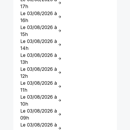
17h
Le 03/08/2026 à
16h
Le 03/08/2026 à
15h
Le 03/08/2026 à
14h
Le 03/08/2026 à
13h
Le 03/08/2026 à
12h
Le 03/08/2026 à
11h
Le 03/08/2026 à
10h
Le 03/08/2026 à
09h
Le 03/08/2026 à