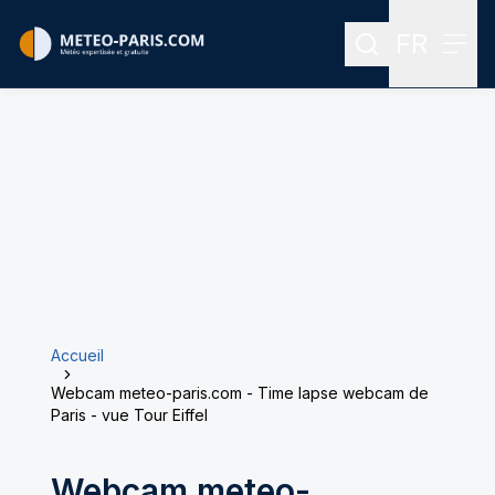
FR
Rechercher
Menu
Menu des
Accueil
Webcam meteo-paris.com - Time lapse webcam de
Paris - vue Tour Eiffel
Webcam meteo-