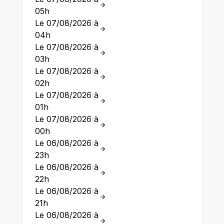
05h
Le 07/08/2026 à
04h
Le 07/08/2026 à
03h
Le 07/08/2026 à
02h
Le 07/08/2026 à
01h
Le 07/08/2026 à
00h
Le 06/08/2026 à
23h
Le 06/08/2026 à
22h
Le 06/08/2026 à
21h
Le 06/08/2026 à