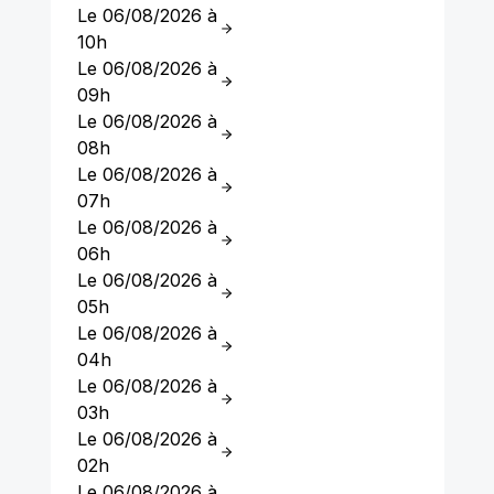
Le 06/08/2026 à
10h
Le 06/08/2026 à
09h
Le 06/08/2026 à
08h
Le 06/08/2026 à
07h
Le 06/08/2026 à
06h
Le 06/08/2026 à
05h
Le 06/08/2026 à
04h
Le 06/08/2026 à
03h
Le 06/08/2026 à
02h
Le 06/08/2026 à