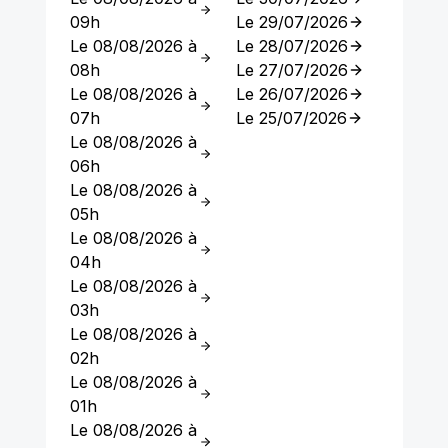
09h
Le 29/07/2026
Le 08/08/2026 à
Le 28/07/2026
08h
Le 27/07/2026
Le 08/08/2026 à
Le 26/07/2026
07h
Le 25/07/2026
Le 08/08/2026 à
06h
Le 08/08/2026 à
05h
Le 08/08/2026 à
04h
Le 08/08/2026 à
03h
Le 08/08/2026 à
02h
Le 08/08/2026 à
01h
Le 08/08/2026 à