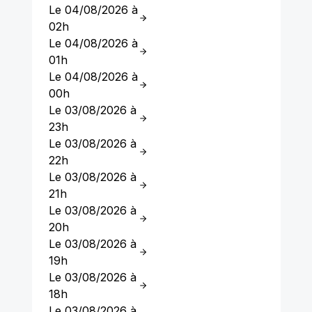
Le 04/08/2026 à
02h
Le 04/08/2026 à
01h
Le 04/08/2026 à
00h
Le 03/08/2026 à
23h
Le 03/08/2026 à
22h
Le 03/08/2026 à
21h
Le 03/08/2026 à
20h
Le 03/08/2026 à
19h
Le 03/08/2026 à
18h
Le 03/08/2026 à