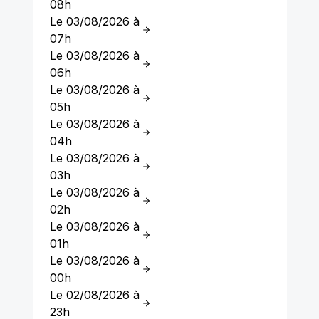
08h
Le 03/08/2026 à
07h
Le 03/08/2026 à
06h
Le 03/08/2026 à
05h
Le 03/08/2026 à
04h
Le 03/08/2026 à
03h
Le 03/08/2026 à
02h
Le 03/08/2026 à
01h
Le 03/08/2026 à
00h
Le 02/08/2026 à
23h