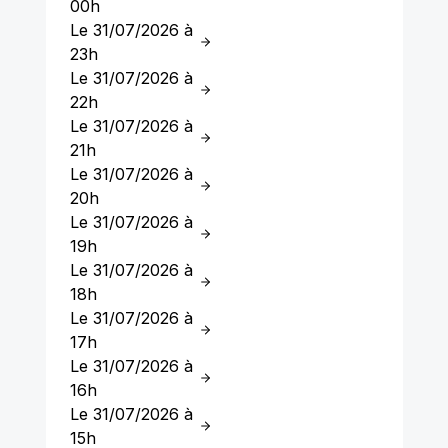
00h
Le 31/07/2026 à
23h
Le 31/07/2026 à
22h
Le 31/07/2026 à
21h
Le 31/07/2026 à
20h
Le 31/07/2026 à
19h
Le 31/07/2026 à
18h
Le 31/07/2026 à
17h
Le 31/07/2026 à
16h
Le 31/07/2026 à
15h