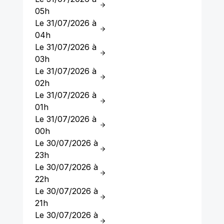
05h
Le 31/07/2026 à
04h
Le 31/07/2026 à
03h
Le 31/07/2026 à
02h
Le 31/07/2026 à
01h
Le 31/07/2026 à
00h
Le 30/07/2026 à
23h
Le 30/07/2026 à
22h
Le 30/07/2026 à
21h
Le 30/07/2026 à