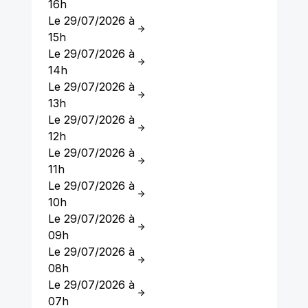
16h
Le 29/07/2026 à
15h
Le 29/07/2026 à
14h
Le 29/07/2026 à
13h
Le 29/07/2026 à
12h
Le 29/07/2026 à
11h
Le 29/07/2026 à
10h
Le 29/07/2026 à
09h
Le 29/07/2026 à
08h
Le 29/07/2026 à
07h