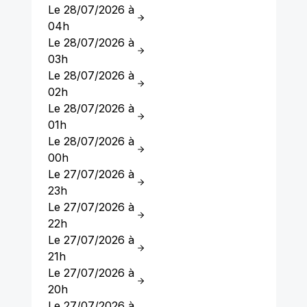
Le 28/07/2026 à
04h
Le 28/07/2026 à
03h
Le 28/07/2026 à
02h
Le 28/07/2026 à
01h
Le 28/07/2026 à
00h
Le 27/07/2026 à
23h
Le 27/07/2026 à
22h
Le 27/07/2026 à
21h
Le 27/07/2026 à
20h
Le 27/07/2026 à