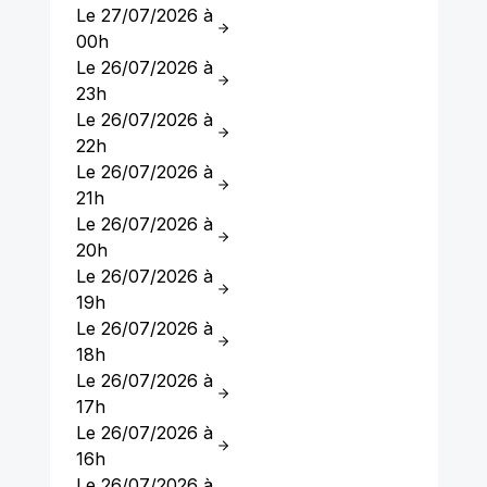
Le 27/07/2026 à
00h
Le 26/07/2026 à
23h
Le 26/07/2026 à
22h
Le 26/07/2026 à
21h
Le 26/07/2026 à
20h
Le 26/07/2026 à
19h
Le 26/07/2026 à
18h
Le 26/07/2026 à
17h
Le 26/07/2026 à
16h
Le 26/07/2026 à