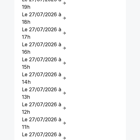
19h
Le 27/07/2026 à
18h
Le 27/07/2026 à
17h
Le 27/07/2026 à
16h
Le 27/07/2026 à
15h
Le 27/07/2026 à
14h
Le 27/07/2026 à
13h
Le 27/07/2026 à
12h
Le 27/07/2026 à
11h
Le 27/07/2026 à