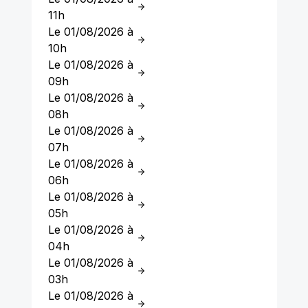
11h
Le 01/08/2026 à
10h
Le 01/08/2026 à
09h
Le 01/08/2026 à
08h
Le 01/08/2026 à
07h
Le 01/08/2026 à
06h
Le 01/08/2026 à
05h
Le 01/08/2026 à
04h
Le 01/08/2026 à
03h
Le 01/08/2026 à