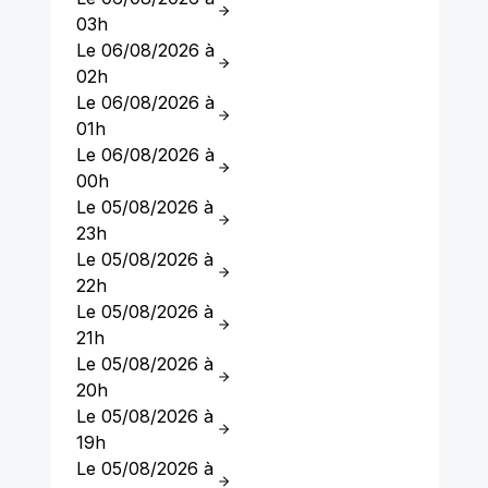
03h
Le 06/08/2026 à
02h
Le 06/08/2026 à
01h
Le 06/08/2026 à
00h
Le 05/08/2026 à
23h
Le 05/08/2026 à
22h
Le 05/08/2026 à
21h
Le 05/08/2026 à
20h
Le 05/08/2026 à
19h
Le 05/08/2026 à