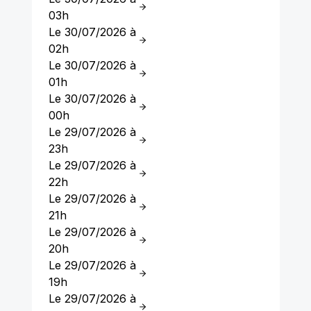
03h
Le 30/07/2026 à
02h
Le 30/07/2026 à
01h
Le 30/07/2026 à
00h
Le 29/07/2026 à
23h
Le 29/07/2026 à
22h
Le 29/07/2026 à
21h
Le 29/07/2026 à
20h
Le 29/07/2026 à
19h
Le 29/07/2026 à