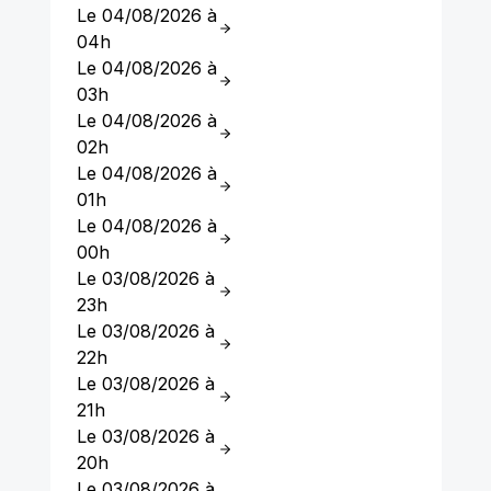
Le 04/08/2026 à
04h
Le 04/08/2026 à
03h
Le 04/08/2026 à
02h
Le 04/08/2026 à
01h
Le 04/08/2026 à
00h
Le 03/08/2026 à
23h
Le 03/08/2026 à
22h
Le 03/08/2026 à
21h
Le 03/08/2026 à
20h
Le 03/08/2026 à