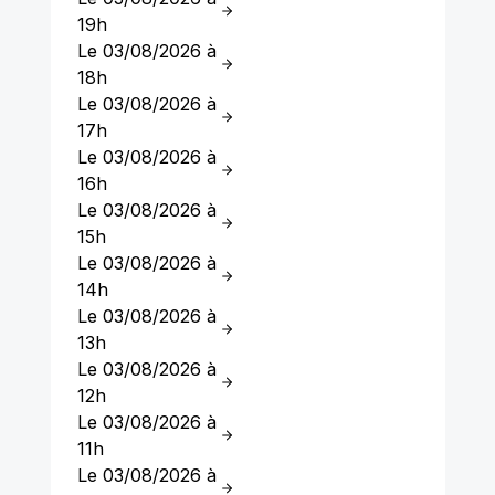
19h
Le 03/08/2026 à
18h
Le 03/08/2026 à
17h
Le 03/08/2026 à
16h
Le 03/08/2026 à
15h
Le 03/08/2026 à
14h
Le 03/08/2026 à
13h
Le 03/08/2026 à
12h
Le 03/08/2026 à
11h
Le 03/08/2026 à