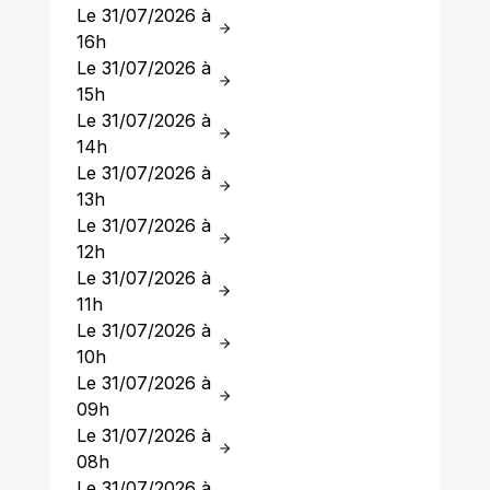
Le 31/07/2026 à
16h
Le 31/07/2026 à
15h
Le 31/07/2026 à
14h
Le 31/07/2026 à
13h
Le 31/07/2026 à
12h
Le 31/07/2026 à
11h
Le 31/07/2026 à
10h
Le 31/07/2026 à
09h
Le 31/07/2026 à
08h
Le 31/07/2026 à