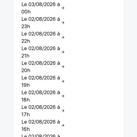
Le 03/08/2026 à
00h
Le 02/08/2026 à
23h
Le 02/08/2026 à
22h
Le 02/08/2026 à
21h
Le 02/08/2026 à
20h
Le 02/08/2026 à
19h
Le 02/08/2026 à
18h
Le 02/08/2026 à
17h
Le 02/08/2026 à
16h
Le 02/08/2026 à