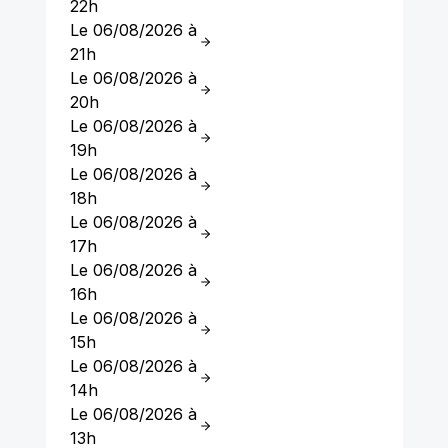
22h
Le 06/08/2026 à
21h
Le 06/08/2026 à
20h
Le 06/08/2026 à
19h
Le 06/08/2026 à
18h
Le 06/08/2026 à
17h
Le 06/08/2026 à
16h
Le 06/08/2026 à
15h
Le 06/08/2026 à
14h
Le 06/08/2026 à
13h