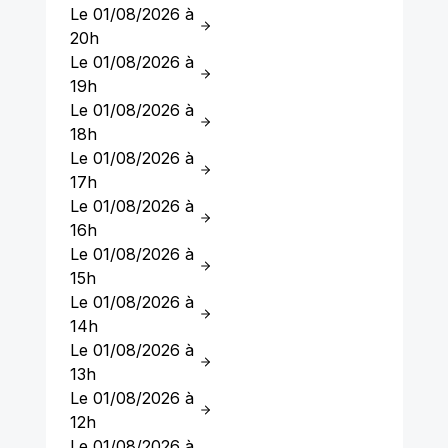
Le 01/08/2026 à
20h
Le 01/08/2026 à
19h
Le 01/08/2026 à
18h
Le 01/08/2026 à
17h
Le 01/08/2026 à
16h
Le 01/08/2026 à
15h
Le 01/08/2026 à
14h
Le 01/08/2026 à
13h
Le 01/08/2026 à
12h
Le 01/08/2026 à