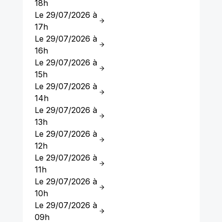
18h
Le 29/07/2026 à
17h
Le 29/07/2026 à
16h
Le 29/07/2026 à
15h
Le 29/07/2026 à
14h
Le 29/07/2026 à
13h
Le 29/07/2026 à
12h
Le 29/07/2026 à
11h
Le 29/07/2026 à
10h
Le 29/07/2026 à
09h