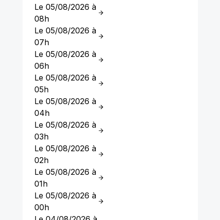
Le 05/08/2026 à
08h
Le 05/08/2026 à
07h
Le 05/08/2026 à
06h
Le 05/08/2026 à
05h
Le 05/08/2026 à
04h
Le 05/08/2026 à
03h
Le 05/08/2026 à
02h
Le 05/08/2026 à
01h
Le 05/08/2026 à
00h
Le 04/08/2026 à