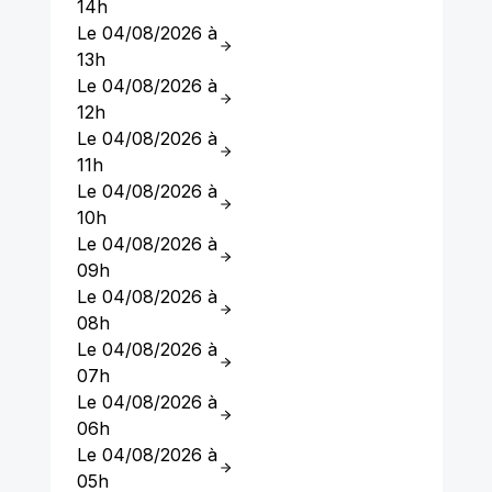
14h
Le 04/08/2026 à
13h
Le 04/08/2026 à
12h
Le 04/08/2026 à
11h
Le 04/08/2026 à
10h
Le 04/08/2026 à
09h
Le 04/08/2026 à
08h
Le 04/08/2026 à
07h
Le 04/08/2026 à
06h
Le 04/08/2026 à
05h