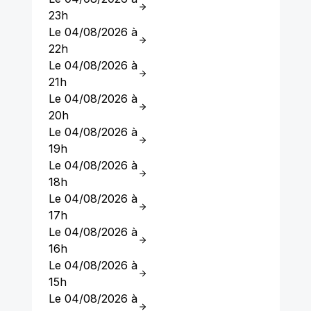
23h
Le 04/08/2026 à
22h
Le 04/08/2026 à
21h
Le 04/08/2026 à
20h
Le 04/08/2026 à
19h
Le 04/08/2026 à
18h
Le 04/08/2026 à
17h
Le 04/08/2026 à
16h
Le 04/08/2026 à
15h
Le 04/08/2026 à