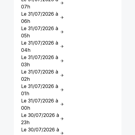
07h
Le 31/07/2026 à
06h
Le 31/07/2026 à
05h
Le 31/07/2026 à
04h
Le 31/07/2026 à
03h
Le 31/07/2026 à
02h
Le 31/07/2026 à
01h
Le 31/07/2026 à
00h
Le 30/07/2026 à
23h
Le 30/07/2026 à