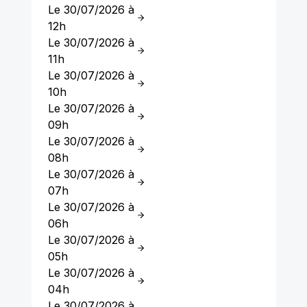
Le 30/07/2026 à
12h
Le 30/07/2026 à
11h
Le 30/07/2026 à
10h
Le 30/07/2026 à
09h
Le 30/07/2026 à
08h
Le 30/07/2026 à
07h
Le 30/07/2026 à
06h
Le 30/07/2026 à
05h
Le 30/07/2026 à
04h
Le 30/07/2026 à