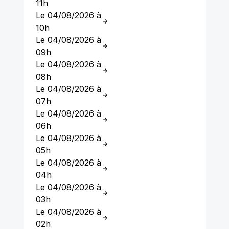
11h
Le 04/08/2026 à
10h
Le 04/08/2026 à
09h
Le 04/08/2026 à
08h
Le 04/08/2026 à
07h
Le 04/08/2026 à
06h
Le 04/08/2026 à
05h
Le 04/08/2026 à
04h
Le 04/08/2026 à
03h
Le 04/08/2026 à
02h