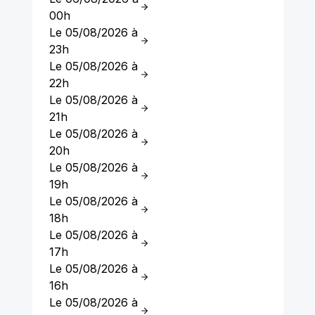
00h
Le 05/08/2026 à
23h
Le 05/08/2026 à
22h
Le 05/08/2026 à
21h
Le 05/08/2026 à
20h
Le 05/08/2026 à
19h
Le 05/08/2026 à
18h
Le 05/08/2026 à
17h
Le 05/08/2026 à
16h
Le 05/08/2026 à