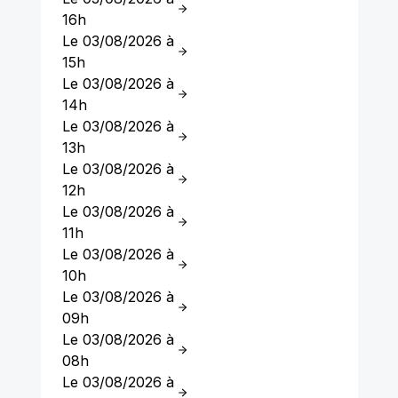
16h
Le 03/08/2026 à
15h
Le 03/08/2026 à
14h
Le 03/08/2026 à
13h
Le 03/08/2026 à
12h
Le 03/08/2026 à
11h
Le 03/08/2026 à
10h
Le 03/08/2026 à
09h
Le 03/08/2026 à
08h
Le 03/08/2026 à