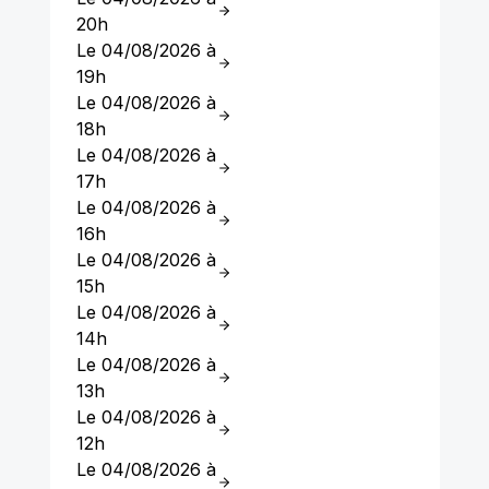
20h
Le 04/08/2026 à
19h
Le 04/08/2026 à
18h
Le 04/08/2026 à
17h
Le 04/08/2026 à
16h
Le 04/08/2026 à
15h
Le 04/08/2026 à
14h
Le 04/08/2026 à
13h
Le 04/08/2026 à
12h
Le 04/08/2026 à