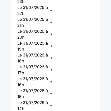
23h
Le 31/07/2026 à
22h
Le 31/07/2026 à
21h
Le 31/07/2026 à
20h
Le 31/07/2026 à
19h
Le 31/07/2026 à
18h
Le 31/07/2026 à
17h
Le 31/07/2026 à
16h
Le 31/07/2026 à
15h
Le 31/07/2026 à
14h