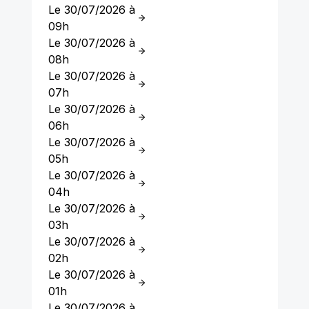
Le 30/07/2026 à
09h
Le 30/07/2026 à
08h
Le 30/07/2026 à
07h
Le 30/07/2026 à
06h
Le 30/07/2026 à
05h
Le 30/07/2026 à
04h
Le 30/07/2026 à
03h
Le 30/07/2026 à
02h
Le 30/07/2026 à
01h
Le 30/07/2026 à