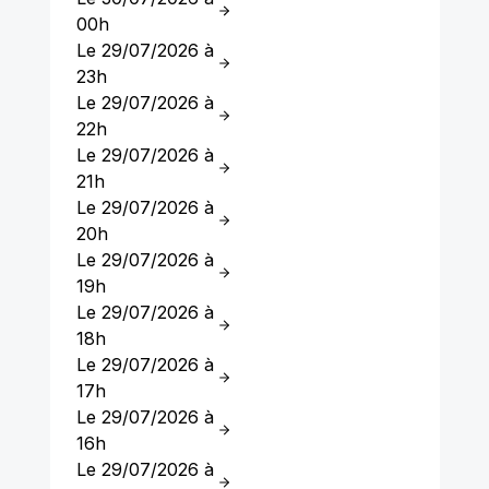
00h
Le 29/07/2026 à
23h
Le 29/07/2026 à
22h
Le 29/07/2026 à
21h
Le 29/07/2026 à
20h
Le 29/07/2026 à
19h
Le 29/07/2026 à
18h
Le 29/07/2026 à
17h
Le 29/07/2026 à
16h
Le 29/07/2026 à