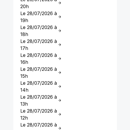
20h
Le 28/07/2026 à
19h
Le 28/07/2026 à
18h
Le 28/07/2026 à
17h
Le 28/07/2026 à
16h
Le 28/07/2026 à
15h
Le 28/07/2026 à
14h
Le 28/07/2026 à
13h
Le 28/07/2026 à
12h
Le 28/07/2026 à