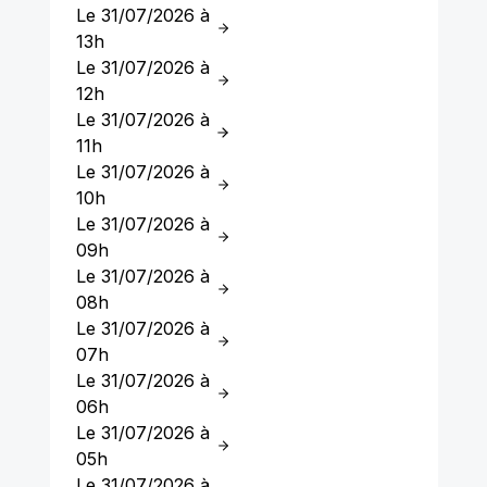
Le 31/07/2026 à
13h
Le 31/07/2026 à
12h
Le 31/07/2026 à
11h
Le 31/07/2026 à
10h
Le 31/07/2026 à
09h
Le 31/07/2026 à
08h
Le 31/07/2026 à
07h
Le 31/07/2026 à
06h
Le 31/07/2026 à
05h
Le 31/07/2026 à