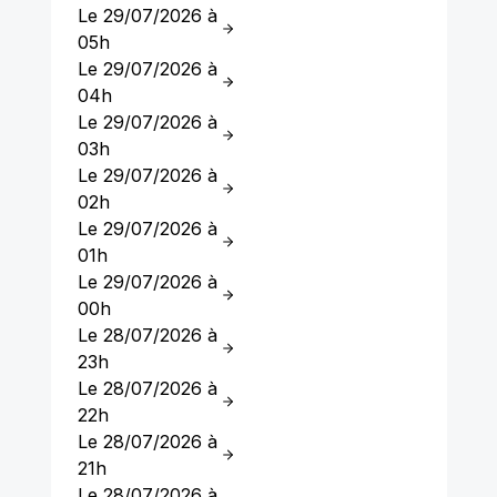
Le 29/07/2026 à
05h
Le 29/07/2026 à
04h
Le 29/07/2026 à
03h
Le 29/07/2026 à
02h
Le 29/07/2026 à
01h
Le 29/07/2026 à
00h
Le 28/07/2026 à
23h
Le 28/07/2026 à
22h
Le 28/07/2026 à
21h
Le 28/07/2026 à