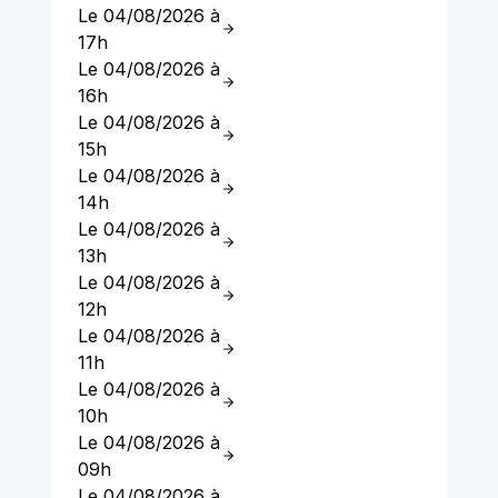
Le 04/08/2026 à
17h
Le 04/08/2026 à
16h
Le 04/08/2026 à
15h
Le 04/08/2026 à
14h
Le 04/08/2026 à
13h
Le 04/08/2026 à
12h
Le 04/08/2026 à
11h
Le 04/08/2026 à
10h
Le 04/08/2026 à
09h
Le 04/08/2026 à