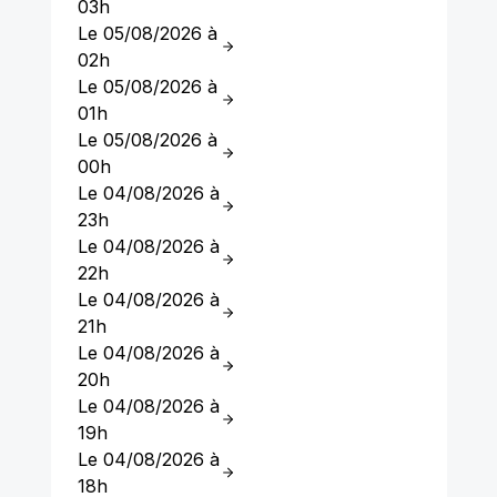
03h
Le 05/08/2026 à
02h
Le 05/08/2026 à
01h
Le 05/08/2026 à
00h
Le 04/08/2026 à
23h
Le 04/08/2026 à
22h
Le 04/08/2026 à
21h
Le 04/08/2026 à
20h
Le 04/08/2026 à
19h
Le 04/08/2026 à
18h