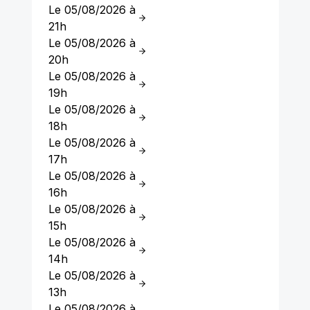
Le 05/08/2026 à
21h
Le 05/08/2026 à
20h
Le 05/08/2026 à
19h
Le 05/08/2026 à
18h
Le 05/08/2026 à
17h
Le 05/08/2026 à
16h
Le 05/08/2026 à
15h
Le 05/08/2026 à
14h
Le 05/08/2026 à
13h
Le 05/08/2026 à