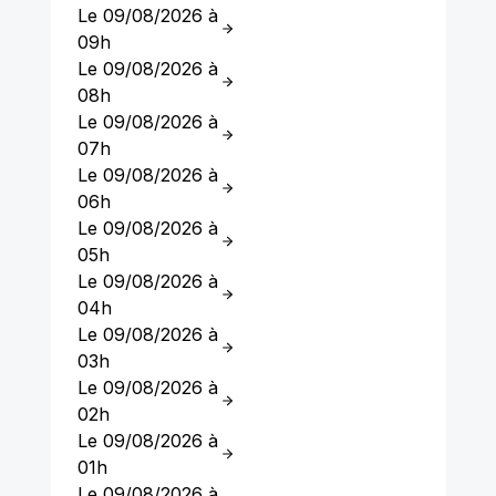
Le 09/08/2026 à
09h
Le 09/08/2026 à
08h
Le 09/08/2026 à
07h
Le 09/08/2026 à
06h
Le 09/08/2026 à
05h
Le 09/08/2026 à
04h
Le 09/08/2026 à
03h
Le 09/08/2026 à
02h
Le 09/08/2026 à
01h
Le 09/08/2026 à