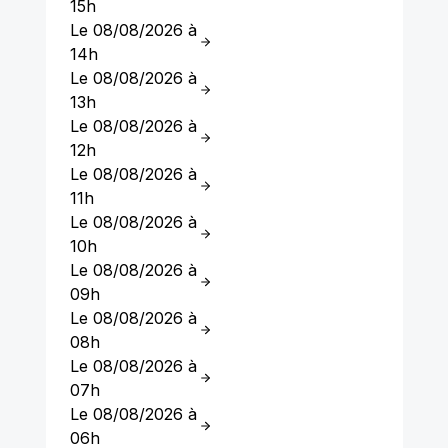
15h
Le 08/08/2026 à
14h
Le 08/08/2026 à
13h
Le 08/08/2026 à
12h
Le 08/08/2026 à
11h
Le 08/08/2026 à
10h
Le 08/08/2026 à
09h
Le 08/08/2026 à
08h
Le 08/08/2026 à
07h
Le 08/08/2026 à
06h