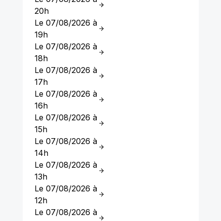
20h
Le 07/08/2026 à
19h
Le 07/08/2026 à
18h
Le 07/08/2026 à
17h
Le 07/08/2026 à
16h
Le 07/08/2026 à
15h
Le 07/08/2026 à
14h
Le 07/08/2026 à
13h
Le 07/08/2026 à
12h
Le 07/08/2026 à