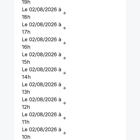
19h
Le 02/08/2026 à
18h
Le 02/08/2026 à
17h
Le 02/08/2026 à
16h
Le 02/08/2026 à
15h
Le 02/08/2026 à
14h
Le 02/08/2026 à
13h
Le 02/08/2026 à
12h
Le 02/08/2026 à
11h
Le 02/08/2026 à
10h