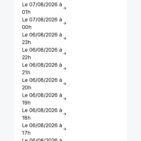
Le 07/08/2026 à
01h
Le 07/08/2026 à
00h
Le 06/08/2026 à
23h
Le 06/08/2026 à
22h
Le 06/08/2026 à
21h
Le 06/08/2026 à
20h
Le 06/08/2026 à
19h
Le 06/08/2026 à
18h
Le 06/08/2026 à
17h
Le 06/08/2026 à