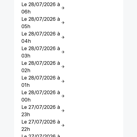
Le 28/07/2026 à
06h
Le 28/07/2026 à
05h
Le 28/07/2026 à
04h
Le 28/07/2026 à
03h
Le 28/07/2026 à
02h
Le 28/07/2026 à
01h
Le 28/07/2026 à
00h
Le 27/07/2026 à
23h
Le 27/07/2026 à
22h
Le 27/07/2026 à