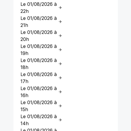
Le 01/08/2026 à
22h
Le 01/08/2026 à
21h
Le 01/08/2026 à
20h
Le 01/08/2026 à
19h
Le 01/08/2026 à
18h
Le 01/08/2026 à
17h
Le 01/08/2026 à
16h
Le 01/08/2026 à
15h
Le 01/08/2026 à
14h
Le 01/08/2026 à