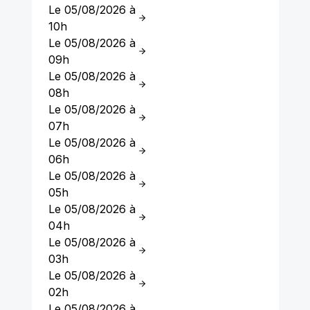
Le 05/08/2026 à
10h
Le 05/08/2026 à
09h
Le 05/08/2026 à
08h
Le 05/08/2026 à
07h
Le 05/08/2026 à
06h
Le 05/08/2026 à
05h
Le 05/08/2026 à
04h
Le 05/08/2026 à
03h
Le 05/08/2026 à
02h
Le 05/08/2026 à