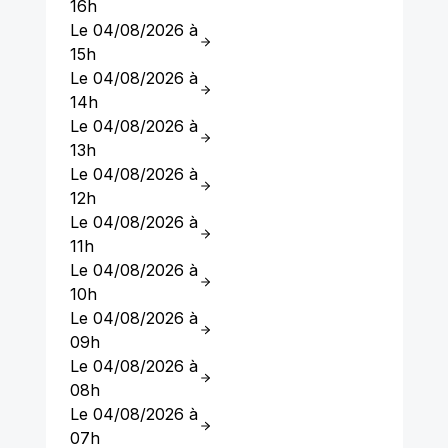
16h
Le 04/08/2026 à
15h
Le 04/08/2026 à
14h
Le 04/08/2026 à
13h
Le 04/08/2026 à
12h
Le 04/08/2026 à
11h
Le 04/08/2026 à
10h
Le 04/08/2026 à
09h
Le 04/08/2026 à
08h
Le 04/08/2026 à
07h