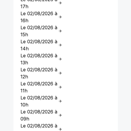
17h
Le 02/08/2026 à
16h
Le 02/08/2026 à
15h
Le 02/08/2026 à
14h
Le 02/08/2026 à
13h
Le 02/08/2026 à
12h
Le 02/08/2026 à
11h
Le 02/08/2026 à
10h
Le 02/08/2026 à
09h
Le 02/08/2026 à