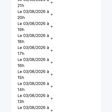
21h
Le 03/08/2026 à
20h
Le 03/08/2026 à
19h
Le 03/08/2026 à
18h
Le 03/08/2026 à
17h
Le 03/08/2026 à
16h
Le 03/08/2026 à
15h
Le 03/08/2026 à
14h
Le 03/08/2026 à
13h
Le 03/08/2026 à