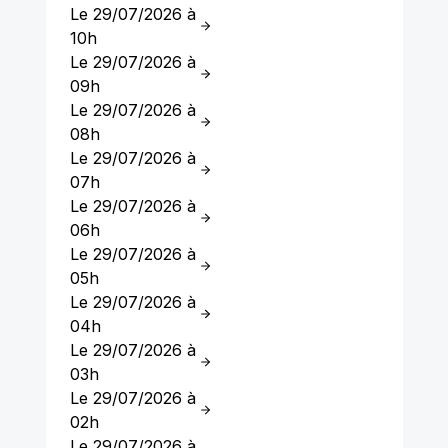
Le 29/07/2026 à
10h
Le 29/07/2026 à
09h
Le 29/07/2026 à
08h
Le 29/07/2026 à
07h
Le 29/07/2026 à
06h
Le 29/07/2026 à
05h
Le 29/07/2026 à
04h
Le 29/07/2026 à
03h
Le 29/07/2026 à
02h
Le 29/07/2026 à