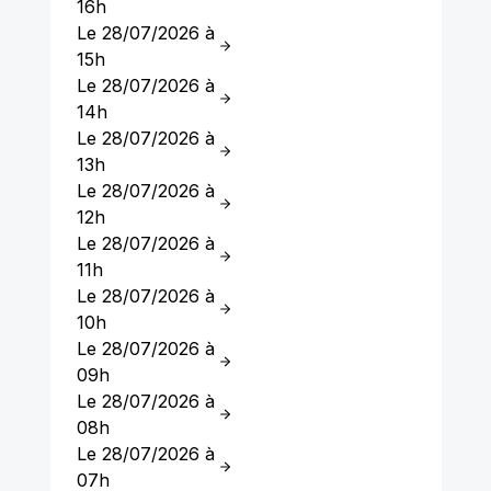
16h
Le 28/07/2026 à
15h
Le 28/07/2026 à
14h
Le 28/07/2026 à
13h
Le 28/07/2026 à
12h
Le 28/07/2026 à
11h
Le 28/07/2026 à
10h
Le 28/07/2026 à
09h
Le 28/07/2026 à
08h
Le 28/07/2026 à
07h