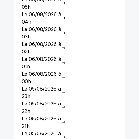
05h
Le 06/08/2026 à
04h
Le 06/08/2026 à
03h
Le 06/08/2026 à
02h
Le 06/08/2026 à
01h
Le 06/08/2026 à
00h
Le 05/08/2026 à
23h
Le 05/08/2026 à
22h
Le 05/08/2026 à
21h
Le 05/08/2026 à