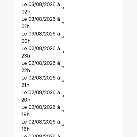
Le 03/08/2026 à
02h
Le 03/08/2026 à
01h
Le 03/08/2026 à
00h
Le 02/08/2026 à
23h
Le 02/08/2026 à
22h
Le 02/08/2026 à
21h
Le 02/08/2026 à
20h
Le 02/08/2026 à
19h
Le 02/08/2026 à
18h
Le 02/08/2026 à