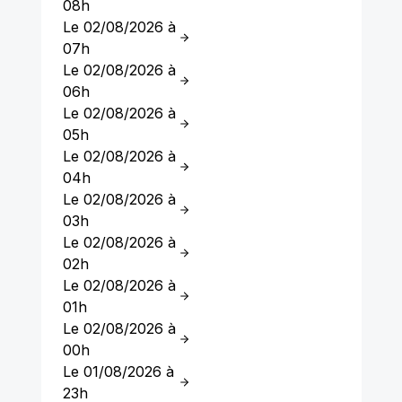
08h
Le 02/08/2026 à
07h
Le 02/08/2026 à
06h
Le 02/08/2026 à
05h
Le 02/08/2026 à
04h
Le 02/08/2026 à
03h
Le 02/08/2026 à
02h
Le 02/08/2026 à
01h
Le 02/08/2026 à
00h
Le 01/08/2026 à
23h