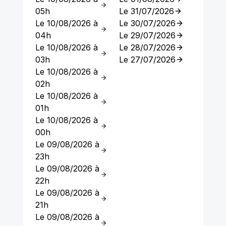
05h
Le 31/07/2026
Le 10/08/2026 à
Le 30/07/2026
04h
Le 29/07/2026
Le 10/08/2026 à
Le 28/07/2026
03h
Le 27/07/2026
Le 10/08/2026 à
02h
Le 10/08/2026 à
01h
Le 10/08/2026 à
00h
Le 09/08/2026 à
23h
Le 09/08/2026 à
22h
Le 09/08/2026 à
21h
Le 09/08/2026 à