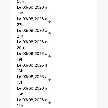
00h
Le 03/08/2026 à
23h
Le 03/08/2026 à
22h
Le 03/08/2026 à
21h
Le 03/08/2026 à
20h
Le 03/08/2026 à
19h
Le 03/08/2026 à
18h
Le 03/08/2026 à
17h
Le 03/08/2026 à
16h
Le 03/08/2026 à
15h