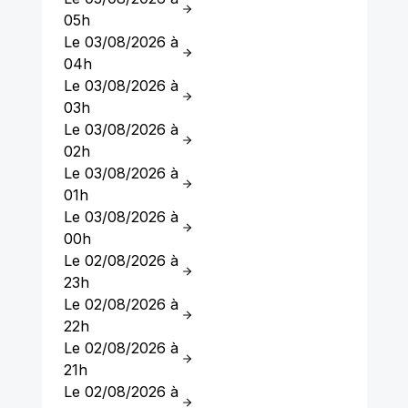
05h
Le 03/08/2026 à
04h
Le 03/08/2026 à
03h
Le 03/08/2026 à
02h
Le 03/08/2026 à
01h
Le 03/08/2026 à
00h
Le 02/08/2026 à
23h
Le 02/08/2026 à
22h
Le 02/08/2026 à
21h
Le 02/08/2026 à