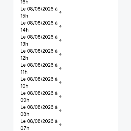
16h
Le 08/08/2026 à
15h
Le 08/08/2026 à
14h
Le 08/08/2026 à
13h
Le 08/08/2026 à
12h
Le 08/08/2026 à
11h
Le 08/08/2026 à
10h
Le 08/08/2026 à
09h
Le 08/08/2026 à
08h
Le 08/08/2026 à
07h