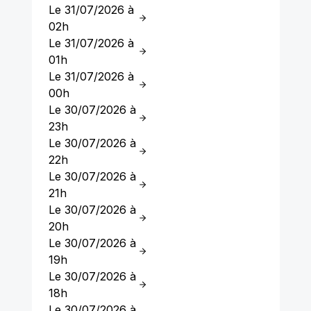
Le 31/07/2026 à
02h
Le 31/07/2026 à
01h
Le 31/07/2026 à
00h
Le 30/07/2026 à
23h
Le 30/07/2026 à
22h
Le 30/07/2026 à
21h
Le 30/07/2026 à
20h
Le 30/07/2026 à
19h
Le 30/07/2026 à
18h
Le 30/07/2026 à