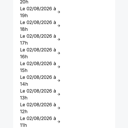
20h
Le 02/08/2026 à
19h
Le 02/08/2026 à
18h
Le 02/08/2026 à
17h
Le 02/08/2026 à
16h
Le 02/08/2026 à
15h
Le 02/08/2026 à
14h
Le 02/08/2026 à
13h
Le 02/08/2026 à
12h
Le 02/08/2026 à
11h