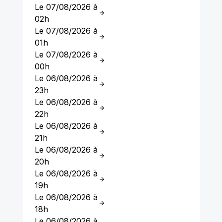
Le 07/08/2026 à
02h
Le 07/08/2026 à
01h
Le 07/08/2026 à
00h
Le 06/08/2026 à
23h
Le 06/08/2026 à
22h
Le 06/08/2026 à
21h
Le 06/08/2026 à
20h
Le 06/08/2026 à
19h
Le 06/08/2026 à
18h
Le 06/08/2026 à