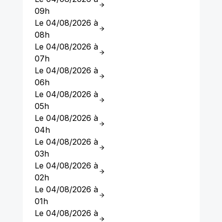
09h
Le 04/08/2026 à
08h
Le 04/08/2026 à
07h
Le 04/08/2026 à
06h
Le 04/08/2026 à
05h
Le 04/08/2026 à
04h
Le 04/08/2026 à
03h
Le 04/08/2026 à
02h
Le 04/08/2026 à
01h
Le 04/08/2026 à