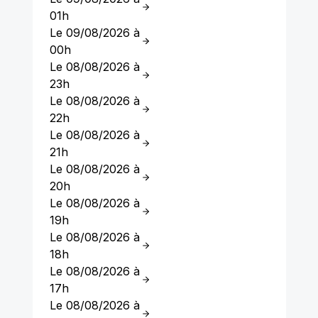
01h
Le 09/08/2026 à
00h
Le 08/08/2026 à
23h
Le 08/08/2026 à
22h
Le 08/08/2026 à
21h
Le 08/08/2026 à
20h
Le 08/08/2026 à
19h
Le 08/08/2026 à
18h
Le 08/08/2026 à
17h
Le 08/08/2026 à