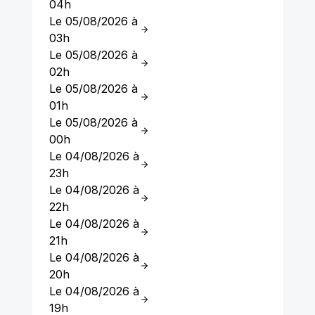
04h
Le 05/08/2026 à
03h
Le 05/08/2026 à
02h
Le 05/08/2026 à
01h
Le 05/08/2026 à
00h
Le 04/08/2026 à
23h
Le 04/08/2026 à
22h
Le 04/08/2026 à
21h
Le 04/08/2026 à
20h
Le 04/08/2026 à
19h