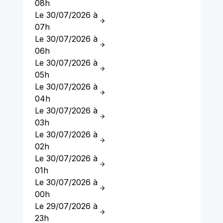
08h
Le 30/07/2026 à
07h
Le 30/07/2026 à
06h
Le 30/07/2026 à
05h
Le 30/07/2026 à
04h
Le 30/07/2026 à
03h
Le 30/07/2026 à
02h
Le 30/07/2026 à
01h
Le 30/07/2026 à
00h
Le 29/07/2026 à
23h