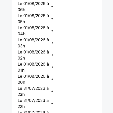
Le 01/08/2026 à
06h
Le 01/08/2026 à
05h
Le 01/08/2026 à
04h
Le 01/08/2026 à
03h
Le 01/08/2026 à
02h
Le 01/08/2026 à
01h
Le 01/08/2026 à
00h
Le 31/07/2026 à
23h
Le 31/07/2026 à
22h
Le 31/07/2026 à