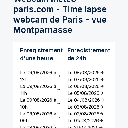
paris.com - Time lapse
webcam de Paris - vue
Montparnasse
Enregistrement
Enregistrement
d'une heure
de 24h
Le 09/08/2026 à
Le 08/08/2026
12h
Le 07/08/2026
Le 09/08/2026 à
Le 06/08/2026
11h
Le 05/08/2026
Le 09/08/2026 à
Le 04/08/2026
10h
Le 03/08/2026
Le 09/08/2026 à
Le 02/08/2026
09h
Le 01/08/2026
Le 09/08/2026 à
Le 31/07/2026