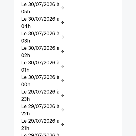
Le 30/07/2026 à
05h
Le 30/07/2026 à
04h
Le 30/07/2026 à
03h
Le 30/07/2026 à
02h
Le 30/07/2026 à
01h
Le 30/07/2026 à
00h
Le 29/07/2026 à
23h
Le 29/07/2026 à
22h
Le 29/07/2026 à
21h
Le 29/07/2026 à