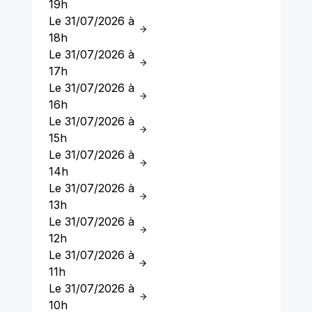
19h
Le 31/07/2026 à
18h
Le 31/07/2026 à
17h
Le 31/07/2026 à
16h
Le 31/07/2026 à
15h
Le 31/07/2026 à
14h
Le 31/07/2026 à
13h
Le 31/07/2026 à
12h
Le 31/07/2026 à
11h
Le 31/07/2026 à
10h