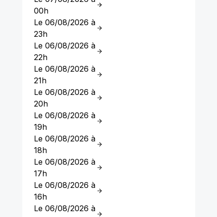
00h
Le 06/08/2026 à
23h
Le 06/08/2026 à
22h
Le 06/08/2026 à
21h
Le 06/08/2026 à
20h
Le 06/08/2026 à
19h
Le 06/08/2026 à
18h
Le 06/08/2026 à
17h
Le 06/08/2026 à
16h
Le 06/08/2026 à