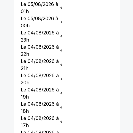
Le 05/08/2026 à
01h
Le 05/08/2026 à
00h
Le 04/08/2026 à
23h
Le 04/08/2026 à
22h
Le 04/08/2026 à
21h
Le 04/08/2026 à
20h
Le 04/08/2026 à
19h
Le 04/08/2026 à
18h
Le 04/08/2026 à
17h
Le 04/08/2026 à