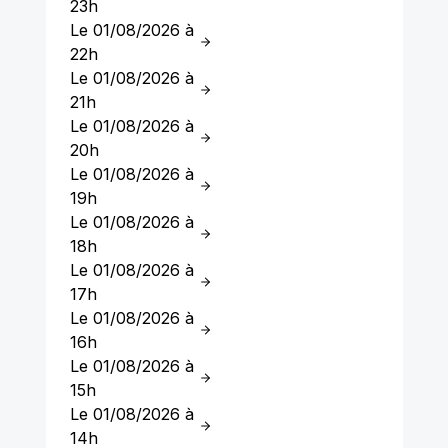
23h
Le 01/08/2026 à
22h
Le 01/08/2026 à
21h
Le 01/08/2026 à
20h
Le 01/08/2026 à
19h
Le 01/08/2026 à
18h
Le 01/08/2026 à
17h
Le 01/08/2026 à
16h
Le 01/08/2026 à
15h
Le 01/08/2026 à
14h