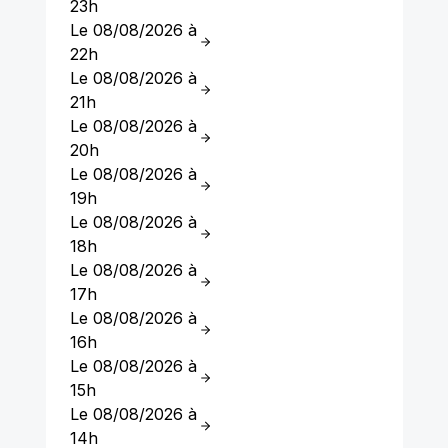
23h
Le 08/08/2026 à
22h
Le 08/08/2026 à
21h
Le 08/08/2026 à
20h
Le 08/08/2026 à
19h
Le 08/08/2026 à
18h
Le 08/08/2026 à
17h
Le 08/08/2026 à
16h
Le 08/08/2026 à
15h
Le 08/08/2026 à
14h