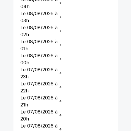
04h
Le 08/08/2026 à
03h
Le 08/08/2026 à
02h
Le 08/08/2026 à
01h
Le 08/08/2026 à
00h
Le 07/08/2026 à
23h
Le 07/08/2026 à
22h
Le 07/08/2026 à
21h
Le 07/08/2026 à
20h
Le 07/08/2026 à