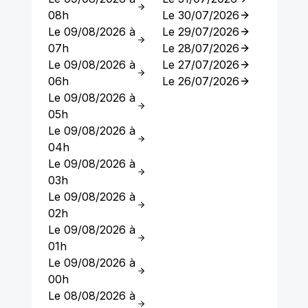
08h
Le 30/07/2026
Le 09/08/2026 à
Le 29/07/2026
07h
Le 28/07/2026
Le 09/08/2026 à
Le 27/07/2026
06h
Le 26/07/2026
Le 09/08/2026 à
05h
Le 09/08/2026 à
04h
Le 09/08/2026 à
03h
Le 09/08/2026 à
02h
Le 09/08/2026 à
01h
Le 09/08/2026 à
00h
Le 08/08/2026 à