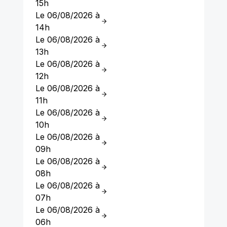
15h
Le 06/08/2026 à
14h
Le 06/08/2026 à
13h
Le 06/08/2026 à
12h
Le 06/08/2026 à
11h
Le 06/08/2026 à
10h
Le 06/08/2026 à
09h
Le 06/08/2026 à
08h
Le 06/08/2026 à
07h
Le 06/08/2026 à
06h