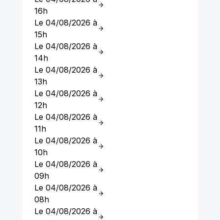
16h
Le 04/08/2026 à
15h
Le 04/08/2026 à
14h
Le 04/08/2026 à
13h
Le 04/08/2026 à
12h
Le 04/08/2026 à
11h
Le 04/08/2026 à
10h
Le 04/08/2026 à
09h
Le 04/08/2026 à
08h
Le 04/08/2026 à