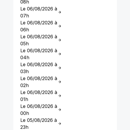
08h
Le 06/08/2026 à
07h
Le 06/08/2026 à
06h
Le 06/08/2026 à
05h
Le 06/08/2026 à
04h
Le 06/08/2026 à
03h
Le 06/08/2026 à
02h
Le 06/08/2026 à
01h
Le 06/08/2026 à
00h
Le 05/08/2026 à
23h