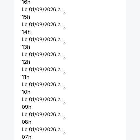
16h
Le 01/08/2026 à
15h
Le 01/08/2026 à
14h
Le 01/08/2026 à
13h
Le 01/08/2026 à
12h
Le 01/08/2026 à
11h
Le 01/08/2026 à
10h
Le 01/08/2026 à
09h
Le 01/08/2026 à
08h
Le 01/08/2026 à
07h