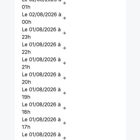
01h
Le 02/08/2026 à
00h
Le 01/08/2026 à
23h
Le 01/08/2026 à
22h
Le 01/08/2026 à
21h
Le 01/08/2026 à
20h
Le 01/08/2026 à
19h
Le 01/08/2026 à
18h
Le 01/08/2026 à
17h
Le 01/08/2026 à