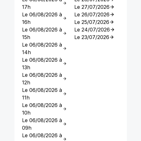
17h
Le 27/07/2026
Le 06/08/2026 à
Le 26/07/2026
16h
Le 25/07/2026
Le 06/08/2026 à
Le 24/07/2026
15h
Le 23/07/2026
Le 06/08/2026 à
14h
Le 06/08/2026 à
13h
Le 06/08/2026 à
12h
Le 06/08/2026 à
11h
Le 06/08/2026 à
10h
Le 06/08/2026 à
09h
Le 06/08/2026 à