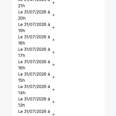
21h
Le 31/07/2026 à
20h
Le 31/07/2026 à
19h
Le 31/07/2026 à
18h
Le 31/07/2026 à
17h
Le 31/07/2026 à
16h
Le 31/07/2026 à
15h
Le 31/07/2026 à
14h
Le 31/07/2026 à
13h
Le 31/07/2026 à