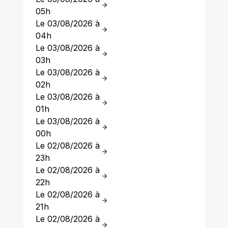
05h
Le 03/08/2026 à
04h
Le 03/08/2026 à
03h
Le 03/08/2026 à
02h
Le 03/08/2026 à
01h
Le 03/08/2026 à
00h
Le 02/08/2026 à
23h
Le 02/08/2026 à
22h
Le 02/08/2026 à
21h
Le 02/08/2026 à