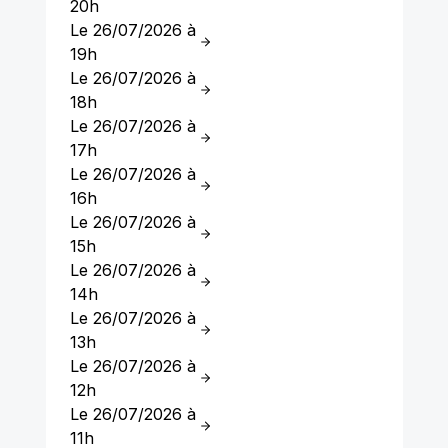
20h
Le 26/07/2026 à
19h
Le 26/07/2026 à
18h
Le 26/07/2026 à
17h
Le 26/07/2026 à
16h
Le 26/07/2026 à
15h
Le 26/07/2026 à
14h
Le 26/07/2026 à
13h
Le 26/07/2026 à
12h
Le 26/07/2026 à
11h