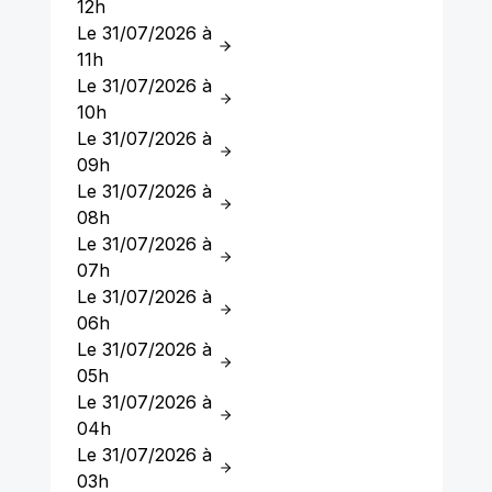
12h
Le 31/07/2026 à
11h
Le 31/07/2026 à
10h
Le 31/07/2026 à
09h
Le 31/07/2026 à
08h
Le 31/07/2026 à
07h
Le 31/07/2026 à
06h
Le 31/07/2026 à
05h
Le 31/07/2026 à
04h
Le 31/07/2026 à
03h