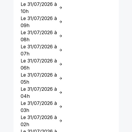
Le 31/07/2026 à
10h
Le 31/07/2026 à
09h
Le 31/07/2026 à
08h
Le 31/07/2026 à
07h
Le 31/07/2026 à
06h
Le 31/07/2026 à
05h
Le 31/07/2026 à
04h
Le 31/07/2026 à
03h
Le 31/07/2026 à
02h
Le 31/07/2026 à