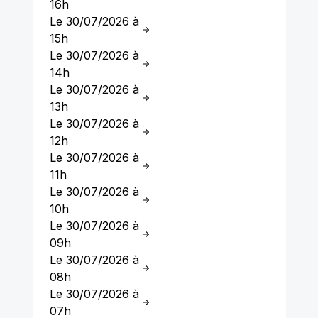
16h
Le 30/07/2026 à
15h
Le 30/07/2026 à
14h
Le 30/07/2026 à
13h
Le 30/07/2026 à
12h
Le 30/07/2026 à
11h
Le 30/07/2026 à
10h
Le 30/07/2026 à
09h
Le 30/07/2026 à
08h
Le 30/07/2026 à
07h