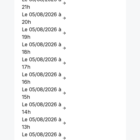
21h
Le 05/08/2026 à
20h
Le 05/08/2026 à
19h
Le 05/08/2026 à
18h
Le 05/08/2026 à
17h
Le 05/08/2026 à
16h
Le 05/08/2026 à
15h
Le 05/08/2026 à
14h
Le 05/08/2026 à
13h
Le 05/08/2026 à