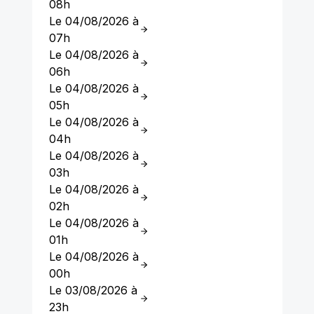
08h
Le 04/08/2026 à
07h
Le 04/08/2026 à
06h
Le 04/08/2026 à
05h
Le 04/08/2026 à
04h
Le 04/08/2026 à
03h
Le 04/08/2026 à
02h
Le 04/08/2026 à
01h
Le 04/08/2026 à
00h
Le 03/08/2026 à
23h