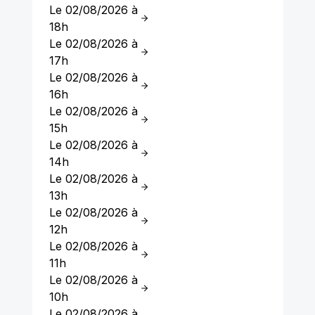
Le 02/08/2026 à
18h
Le 02/08/2026 à
17h
Le 02/08/2026 à
16h
Le 02/08/2026 à
15h
Le 02/08/2026 à
14h
Le 02/08/2026 à
13h
Le 02/08/2026 à
12h
Le 02/08/2026 à
11h
Le 02/08/2026 à
10h
Le 02/08/2026 à