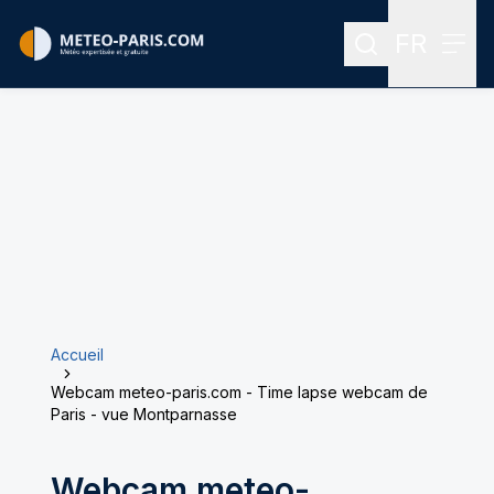
FR
Rechercher
Menu
Menu des
Accueil
Webcam meteo-paris.com - Time lapse webcam de
Paris - vue Montparnasse
Webcam meteo-