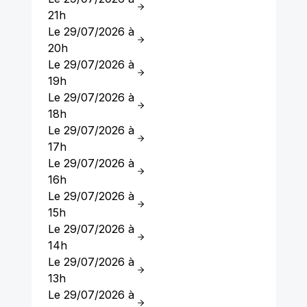
21h
Le 29/07/2026 à
20h
Le 29/07/2026 à
19h
Le 29/07/2026 à
18h
Le 29/07/2026 à
17h
Le 29/07/2026 à
16h
Le 29/07/2026 à
15h
Le 29/07/2026 à
14h
Le 29/07/2026 à
13h
Le 29/07/2026 à