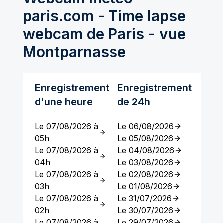
paris.com - Time lapse
webcam de Paris - vue
Montparnasse
Enregistrement
Enregistrement
d'une heure
de 24h
Le 07/08/2026 à
Le 06/08/2026
05h
Le 05/08/2026
Le 07/08/2026 à
Le 04/08/2026
04h
Le 03/08/2026
Le 07/08/2026 à
Le 02/08/2026
03h
Le 01/08/2026
Le 07/08/2026 à
Le 31/07/2026
02h
Le 30/07/2026
Le 07/08/2026 à
Le 29/07/2026