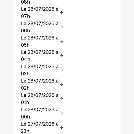
08h
Le 28/07/2026 à
07h
Le 28/07/2026 à
06h
Le 28/07/2026 à
05h
Le 28/07/2026 à
04h
Le 28/07/2026 à
03h
Le 28/07/2026 à
02h
Le 28/07/2026 à
01h
Le 28/07/2026 à
00h
Le 27/07/2026 à
23h