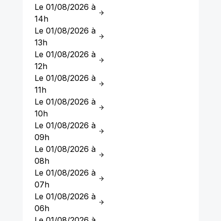
Le 01/08/2026 à
14h
Le 01/08/2026 à
13h
Le 01/08/2026 à
12h
Le 01/08/2026 à
11h
Le 01/08/2026 à
10h
Le 01/08/2026 à
09h
Le 01/08/2026 à
08h
Le 01/08/2026 à
07h
Le 01/08/2026 à
06h
Le 01/08/2026 à