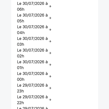
Le 30/07/2026 à
06h
Le 30/07/2026 à
05h
Le 30/07/2026 à
04h
Le 30/07/2026 à
03h
Le 30/07/2026 à
02h
Le 30/07/2026 à
01h
Le 30/07/2026 à
00h
Le 29/07/2026 à
23h
Le 29/07/2026 à
22h
Le 29/07/2026 à