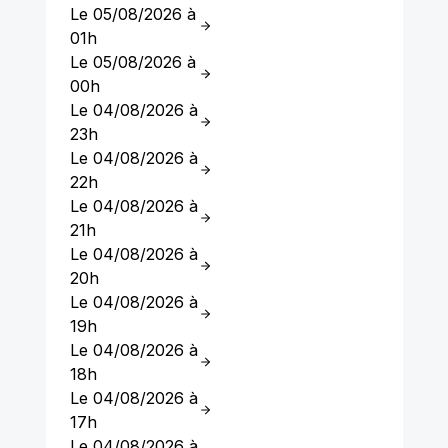
Le 05/08/2026 à
01h
Le 05/08/2026 à
00h
Le 04/08/2026 à
23h
Le 04/08/2026 à
22h
Le 04/08/2026 à
21h
Le 04/08/2026 à
20h
Le 04/08/2026 à
19h
Le 04/08/2026 à
18h
Le 04/08/2026 à
17h
Le 04/08/2026 à