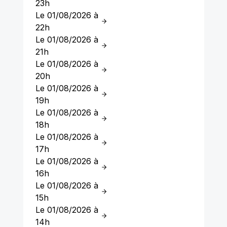
23h
Le 01/08/2026 à
22h
Le 01/08/2026 à
21h
Le 01/08/2026 à
20h
Le 01/08/2026 à
19h
Le 01/08/2026 à
18h
Le 01/08/2026 à
17h
Le 01/08/2026 à
16h
Le 01/08/2026 à
15h
Le 01/08/2026 à
14h