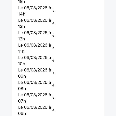
15h
Le 06/08/2026 à
14h
Le 06/08/2026 à
13h
Le 06/08/2026 à
12h
Le 06/08/2026 à
11h
Le 06/08/2026 à
10h
Le 06/08/2026 à
09h
Le 06/08/2026 à
08h
Le 06/08/2026 à
07h
Le 06/08/2026 à
06h