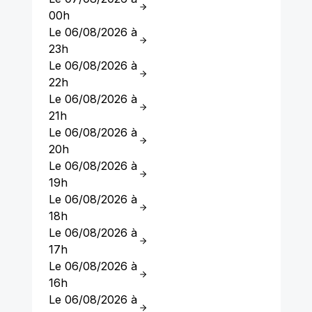
00h
Le 06/08/2026 à
23h
Le 06/08/2026 à
22h
Le 06/08/2026 à
21h
Le 06/08/2026 à
20h
Le 06/08/2026 à
19h
Le 06/08/2026 à
18h
Le 06/08/2026 à
17h
Le 06/08/2026 à
16h
Le 06/08/2026 à