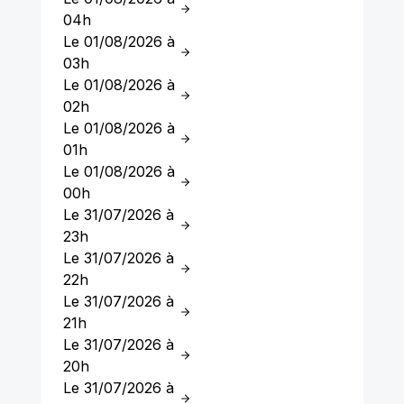
04h
Le 01/08/2026 à
03h
Le 01/08/2026 à
02h
Le 01/08/2026 à
01h
Le 01/08/2026 à
00h
Le 31/07/2026 à
23h
Le 31/07/2026 à
22h
Le 31/07/2026 à
21h
Le 31/07/2026 à
20h
Le 31/07/2026 à