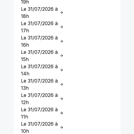
19h
Le 31/07/2026 à
18h
Le 31/07/2026 à
17h
Le 31/07/2026 à
16h
Le 31/07/2026 à
15h
Le 31/07/2026 à
14h
Le 31/07/2026 à
13h
Le 31/07/2026 à
12h
Le 31/07/2026 à
11h
Le 31/07/2026 à
10h