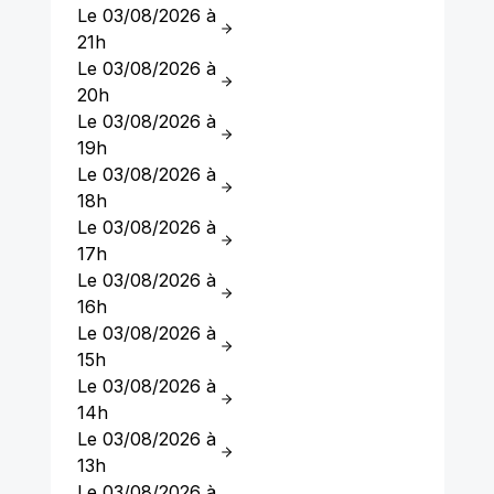
Le 03/08/2026 à
21h
Le 03/08/2026 à
20h
Le 03/08/2026 à
19h
Le 03/08/2026 à
18h
Le 03/08/2026 à
17h
Le 03/08/2026 à
16h
Le 03/08/2026 à
15h
Le 03/08/2026 à
14h
Le 03/08/2026 à
13h
Le 03/08/2026 à