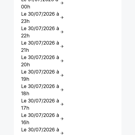
00h
Le 30/07/2026 à
23h
Le 30/07/2026 à
22h
Le 30/07/2026 à
21h
Le 30/07/2026 à
20h
Le 30/07/2026 à
19h
Le 30/07/2026 à
18h
Le 30/07/2026 à
17h
Le 30/07/2026 à
16h
Le 30/07/2026 à