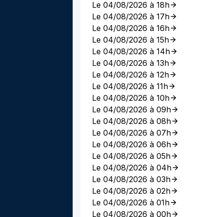
Le 04/08/2026 à 18h
Le 04/08/2026 à 17h
Le 04/08/2026 à 16h
Le 04/08/2026 à 15h
Le 04/08/2026 à 14h
Le 04/08/2026 à 13h
Le 04/08/2026 à 12h
Le 04/08/2026 à 11h
Le 04/08/2026 à 10h
Le 04/08/2026 à 09h
Le 04/08/2026 à 08h
Le 04/08/2026 à 07h
Le 04/08/2026 à 06h
Le 04/08/2026 à 05h
Le 04/08/2026 à 04h
Le 04/08/2026 à 03h
Le 04/08/2026 à 02h
Le 04/08/2026 à 01h
Le 04/08/2026 à 00h