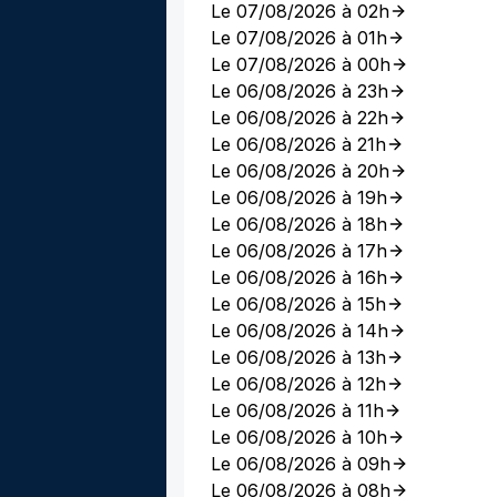
Le 07/08/2026 à 02h
Le 07/08/2026 à 01h
Le 07/08/2026 à 00h
Le 06/08/2026 à 23h
Le 06/08/2026 à 22h
Le 06/08/2026 à 21h
Le 06/08/2026 à 20h
Le 06/08/2026 à 19h
Le 06/08/2026 à 18h
Le 06/08/2026 à 17h
Le 06/08/2026 à 16h
Le 06/08/2026 à 15h
Le 06/08/2026 à 14h
Le 06/08/2026 à 13h
Le 06/08/2026 à 12h
Le 06/08/2026 à 11h
Le 06/08/2026 à 10h
Le 06/08/2026 à 09h
Le 06/08/2026 à 08h