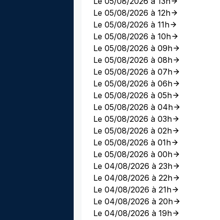
Le 05/08/2026 à 13h
Le 05/08/2026 à 12h
Le 05/08/2026 à 11h
Le 05/08/2026 à 10h
Le 05/08/2026 à 09h
Le 05/08/2026 à 08h
Le 05/08/2026 à 07h
Le 05/08/2026 à 06h
Le 05/08/2026 à 05h
Le 05/08/2026 à 04h
Le 05/08/2026 à 03h
Le 05/08/2026 à 02h
Le 05/08/2026 à 01h
Le 05/08/2026 à 00h
Le 04/08/2026 à 23h
Le 04/08/2026 à 22h
Le 04/08/2026 à 21h
Le 04/08/2026 à 20h
Le 04/08/2026 à 19h