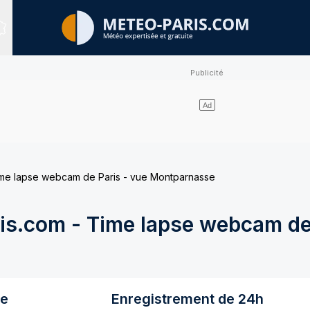
Sites expertisés
me lapse webcam de Paris - vue Montparnasse
s.com - Time lapse webcam de 
re
Enregistrement de 24h