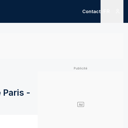
FR
Contact
Menu
Menu des
Paris -