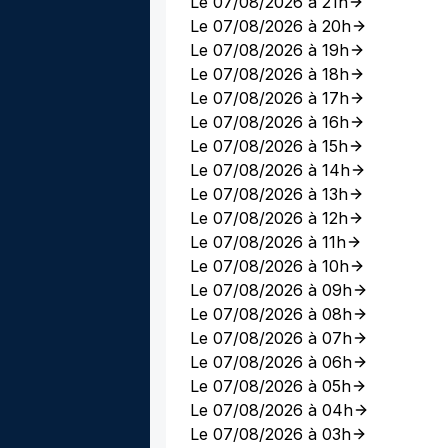
Le 07/08/2026 à 21h
Le 07/08/2026 à 20h
Le 07/08/2026 à 19h
Le 07/08/2026 à 18h
Le 07/08/2026 à 17h
Le 07/08/2026 à 16h
Le 07/08/2026 à 15h
Le 07/08/2026 à 14h
Le 07/08/2026 à 13h
Le 07/08/2026 à 12h
Le 07/08/2026 à 11h
Le 07/08/2026 à 10h
Le 07/08/2026 à 09h
Le 07/08/2026 à 08h
Le 07/08/2026 à 07h
Le 07/08/2026 à 06h
Le 07/08/2026 à 05h
Le 07/08/2026 à 04h
Le 07/08/2026 à 03h