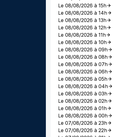
Le 08/08/2026 à 15h
Le 08/08/2026 à 14h
Le 08/08/2026 à 13h
Le 08/08/2026 à 12h
Le 08/08/2026 à 11h
Le 08/08/2026 à 10h
Le 08/08/2026 à 09h
Le 08/08/2026 à 08h
Le 08/08/2026 à 07h
Le 08/08/2026 à 06h
Le 08/08/2026 à 05h
Le 08/08/2026 à 04h
Le 08/08/2026 à 03h
Le 08/08/2026 à 02h
Le 08/08/2026 à 01h
Le 08/08/2026 à 00h
Le 07/08/2026 à 23h
Le 07/08/2026 à 22h